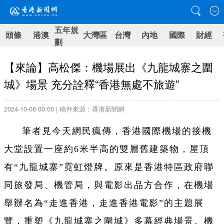
五年規
頭條
港澳
大灣區
台灣
內地
國際
財經
劃
【來論】高松傑：機場展出《九龍城寨之圍
城》場景 充分詮釋“香港無處不旅遊”
2024-10-08 00:00 | 稿件來源：香港新聞網
筆者見今天網民瘋傳，香港國際機場的接機
大堂設置一座約6米半高的雙層舊建築物，屋頂
有“九龍城寨”霓虹燈牌。原來是香港特區政府聯
同旅發局、機管局，與電影出品方合作，在機場
舉辦名為“走進香港，走進香港電影”的主題展
覽，重塑《九龍城寨之圍城》多幕經典場景。機