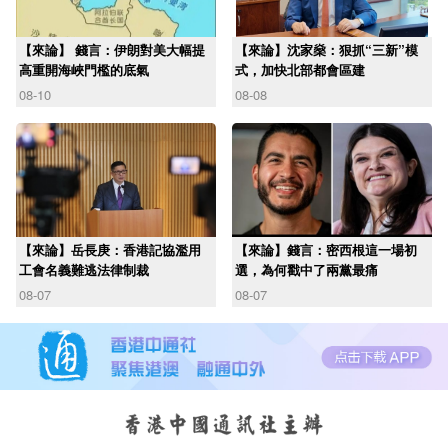
【來論】 錢言：伊朗對美大幅提
【來論】沈家燊：狠抓“三新”模
高重開海峽門檻的底氣
式，加快北部都會區建
08-10
08-08
【來論】岳長庚：香港記協濫用
【來論】錢言：密西根這一場初
工會名義難逃法律制裁
選，為何戳中了兩黨最痛
08-07
08-07