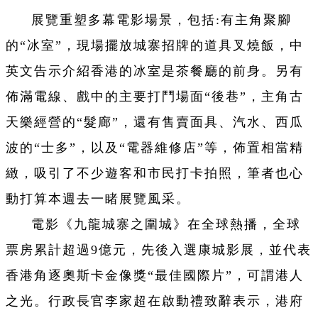
展覽重塑多幕電影場景，包括:有主角聚腳
的“冰室”，現場擺放城寨招牌的道具叉燒飯，中
英文告示介紹香港的冰室是茶餐廳的前身。另有
佈滿電線、戲中的主要打鬥場面“後巷”，主角古
天樂經營的“髮廊”，還有售賣面具、汽水、西瓜
波的“士多”，以及“電器維修店”等，佈置相當精
緻，吸引了不少遊客和市民打卡拍照，筆者也心
動打算本週去一睹展覽風采。
電影《九龍城寨之圍城》在全球熱播，全球
票房累計超過9億元，先後入選康城影展，並代表
香港角逐奧斯卡金像獎“最佳國際片”，可謂港人
之光。行政長官李家超在啟動禮致辭表示，港府