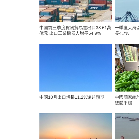
中國前三季度貨物貿易進出口33.61萬
一季度大灣
億元 出口工業機器人增長54.9%
長4.7%
中國10月出口增長11.2%遠超預期
中國國家統
總體平穩