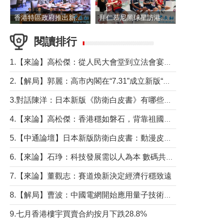
香港特區政府推出新一批銀色債券 每手1萬元保底息4.25厘
拜仁慕尼黑球星訪港 與球迷近距離互動
閱讀排行
1.【來論】高松傑：從人民大會堂到立法會宴會廳——香港管治新範式的完整拼圖
2.【解局】郭麗：高市內閣在“7.31”成立新版“特高課”意欲何為？
3.對話陳洋：日本新版《防衛白皮書》有哪些點值得警惕？
4.【來論】高松傑：香港穩如磐石，背靠祖國才是真正的“終極護城河”
5.【中通論壇】日本新版防衛白皮書：動漫皮包藏不住軍國野心
6.【來論】石琤：科技發展需以人為本 數碼共融不應讓長者放棄傳統生活方式
7.【來論】董觀志：賽道煥新決定經濟行穩致遠
8.【解局】曹波：中國電網開始應用量子技術，以後會不再停電嗎？
9.七月香港樓宇買賣合約按月下跌28.8%