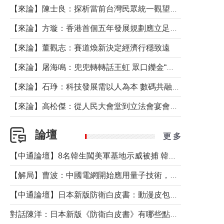
【來論】陳士良：探析當前台灣民眾統一觀望心態的深層成因
【來論】方璇：香港首個五年發展規劃應立足民生務實前行
【來論】董觀志：賽道煥新決定經濟行穩致遠
【來論】屠海鳴：兜兜轉轉話王虹 眾口鑠金“一邊倒”
【來論】石琤：科技發展需以人為本 數碼共融不應讓長者放棄傳統生活方式
【來論】高松傑：從人民大會堂到立法會宴會廳——香港管治新範式的完整拼圖
論壇
更 多
【中通論壇】8名韓生闖美軍基地示威被捕 韓國年輕人反美情緒從何而來？
【解局】曹波：中國電網開始應用量子技術，以後會不再停電嗎？
【中通論壇】日本新版防衛白皮書：動漫皮包藏不住軍國野心
對話陳洋：日本新版《防衛白皮書》有哪些點值得警惕？