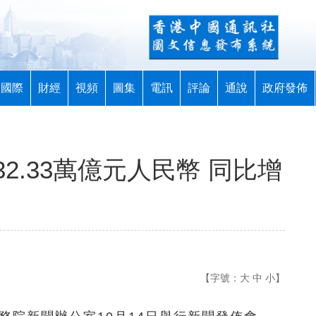
國際
財經
視頻
圖集
電訊
評論
通說
政府發佈
2.33萬億元人民幣 同比增
【字號：
大
中
小
】