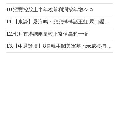
10.滙豐控股上半年稅前利潤按年增23%
11.【來論】屠海鳴：兜兜轉轉話王虹 眾口鑠金“一邊倒”
12.七月香港總雨量較正常值高超一倍
13.【中通論壇】8名韓生闖美軍基地示威被捕 韓國年輕人反美情緒從何而來？