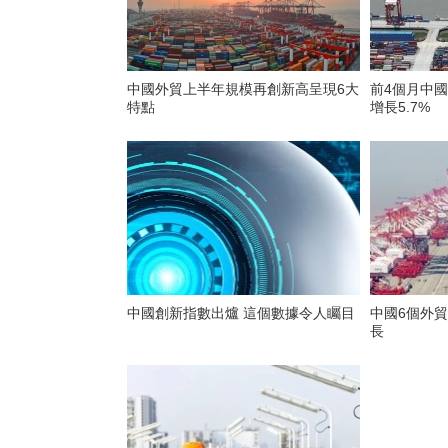
中國外貿上半年規模再創新高呈現6大
前4個月中
特點
增長5.7%
中國創新指數出爐 這個數據令人矚目
中國6個外
長