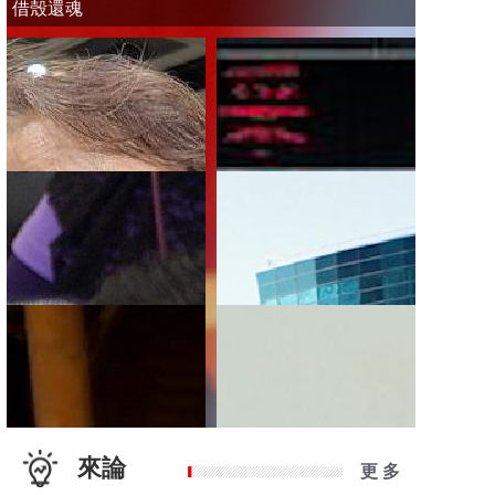
借殼還魂
來論
更 多