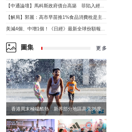
【中通論壇】馬科斯政府債台高築 菲陷入經濟困境與南海對抗惡循環？
【解局】郭麗：高市早苗推1%食品消費稅是主動作為還是被迫“飲鴆止渴”
美減4個、中增1個！《日經》最新全球份額報告透露了什麼？
圖集
更 多
香港周末極端酷熱 新界部分地區高見36度