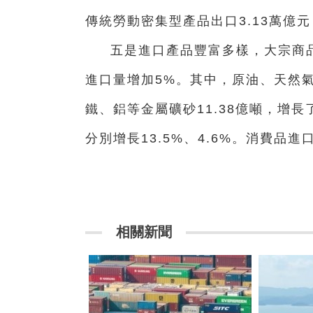
傳統勞動密集型產品出口3.13萬億元
五是進口產品豐富多樣，大宗商
進口量增加5%。其中，原油、天然氣和
鐵、鋁等金屬礦砂11.38億噸，增長
分別增長13.5%、4.6%。消費品
相關新聞