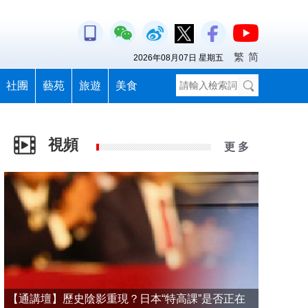
繁
简
2026年08月07日 星期五
社團
藝苑
旅遊
美食
視頻
更 多
【通講壇】歷史陰影重現？日本“特高課”是否正在