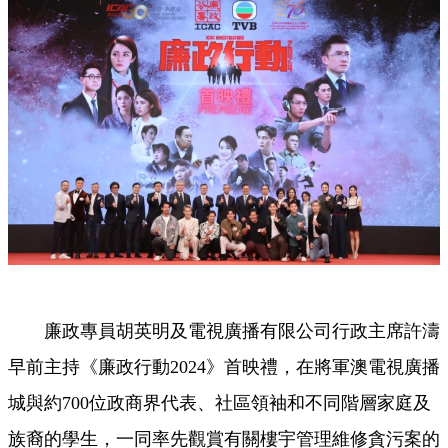
廉政專員胡英明及電視廣播有限公司行政主席許濤
早前主持《廉政行動2024》首映禮，在將軍澳電視廣播
城與約700位政商界代表、社區領袖和不同階層家庭及
族裔的學生，一同率先觀賞有關樓宇管理維修貪污案的