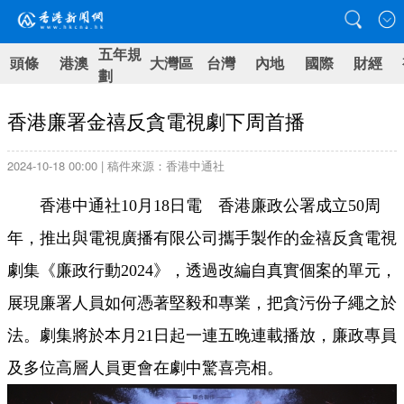
五年規
頭條
港澳
大灣區
台灣
內地
國際
財經
劃
香港廉署金禧反貪電視劇下周首播
2024-10-18 00:00 | 稿件來源：香港中通社
香港中通社10月18日電 香港廉政公署成立50周
年，推出與電視廣播有限公司攜手製作的金禧反貪電視
劇集《廉政行動2024》，透過改編自真實個案的單元，
展現廉署人員如何憑著堅毅和專業，把貪污份子繩之於
法。劇集將於本月21日起一連五晚連載播放，廉政專員
及多位高層人員更會在劇中驚喜亮相。