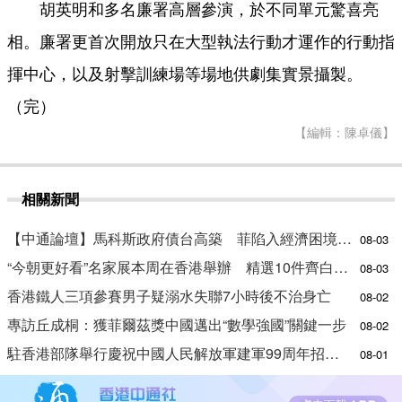
胡英明和多名廉署高層參演，於不同單元驚喜亮
相。廉署更首次開放只在大型執法行動才運作的行動指
揮中心，以及射擊訓練場等場地供劇集實景攝製。
（完）
【編輯：陳卓儀】
相關新聞
【中通論壇】馬科斯政府債台高築 菲陷入經濟困境與南海對抗惡循環？
08-03
“今朝更好看”名家展本周在香港舉辦 精選10件齊白石作品
08-03
香港鐵人三項參賽男子疑溺水失聯7小時後不治身亡
08-02
專訪丘成桐：獲菲爾茲獎中國邁出“數學強國”關鍵一步
08-02
駐香港部隊舉行慶祝中國人民解放軍建軍99周年招待會
08-01