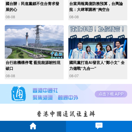
國台辦：民進黨鎖不住台青求發
台當局報萬億防務預算，台輿論
展的心
批：大肆軍購將“掏空台
08-08
08-08
台行政機構停電 藍批能源韌性現
國民黨打造AI發言人“鄭小文” 全
破口
力備戰“九合一”
08-08
08-07