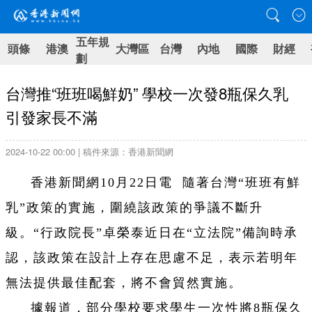
五年規
頭條
港澳
大灣區
台灣
內地
國際
財經
劃
台灣推“班班喝鮮奶” 學校一次發8瓶保久乳
引發家長不滿
2024-10-22 00:00 | 稿件來源：香港新聞網
香港新聞網10月22日電 隨著台灣“班班有鮮
乳”政策的實施，圍繞該政策的爭議不斷升
級。“行政院長”卓榮泰近日在“立法院”備詢時承
認，該政策在設計上存在思慮不足，表示若明年
無法提供最佳配套，將不會貿然實施。
據報道，部分學校要求學生一次性將8瓶保久