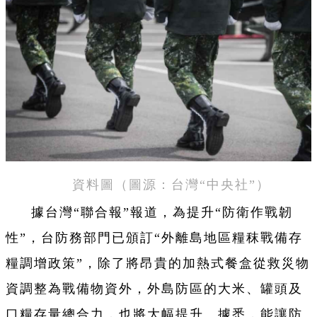
資料圖（圖源：台灣“中央社”）
據台灣“聯合報”報道，為提升“防衛作戰韌
性”，台防務部門已頒訂“外離島地區糧秣戰備存
糧調增政策”，除了將昂貴的加熱式餐盒從救災物
資調整為戰備物資外，外島防區的大米、罐頭及
口糧存量總合力，也將大幅提升。據悉，能讓防