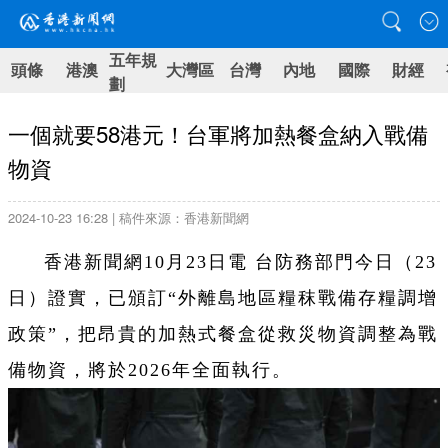
五年規
頭條
港澳
大灣區
台灣
內地
國際
財經
劃
一個就要58港元！台軍將加熱餐盒納入戰備
物資
2024-10-23 16:28 | 稿件來源：香港新聞網
香港新聞網10月23日電 台防務部門今日（23
日）證實，已頒訂“外離島地區糧秣戰備存糧調增
政策”，把昂貴的加熱式餐盒從救災物資調整為戰
備物資，將於2026年全面執行。