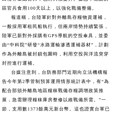
區官兵食用100天以上，以強化戰備整備。
報道稱，台陸軍針對外離島存糧物資運補，
一般採用軍租民船執行，但兩岸情勢持續緊張，
陸軍已新對外採購有GPS導航的空投傘具，並委
由“中科院”研發“水路運輸滲透運補器材”，計劃
作為外離島被封鎖包圍時，利用空投與洋流突穿
封控進行運補。
台媒注意到，台防務部門近期向立法機構報
告今年第2季管制預算運用情形統計表中，有“為
配合部頒外離島地區糧秣戰備存糧調增政策推
展，急需辦理糧秣庫房整修以維戰備所需。”一
節，支用數1373餘萬元新台幣。這也證實台軍已