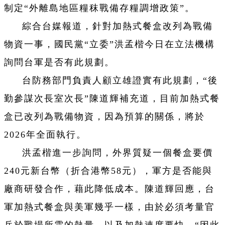
制定“外離島地區糧秣戰備存糧調增政策”。
綜合台媒報道，針對加熱式餐盒改列為戰備
物資一事，國民黨“立委”洪孟楷今日在立法機構
詢問台軍是否有此規劃。
台防務部門負責人顧立雄證實有此規劃，“後
勤參謀次長室次長”陳道輝補充道，目前加熱式餐
盒已改列為戰備物資，因為預算的關係，將於
2026年全面執行。
洪孟楷進一步詢問，外界質疑一個餐盒要價
240元新台幣（折合港幣58元），軍方是否能與
廠商研發合作，藉此降低成本。陳道輝回應，台
軍加熱式餐盒與美軍幾乎一樣，由於必須考量官