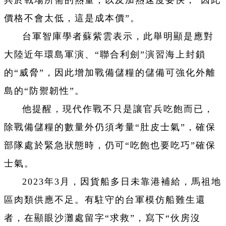
兵於戰場所需的熱量，以及加熱速度要快，“因此
價格不會太低，這是成本價”。
台軍智庫學者蘇紫雲表示，此舉明顯是應對
大陸近年環島軍演、“聯合利劍”演習海上封鎖
的“威脅”，因此增加戰備儲糧的儲備可強化外離
島的“防禦韌性”。
他提醒，現代作戰不只是讓官兵吃飽而已，
除戰備儲糧的數量外仍須考量“肚皮士氣”，確保
部隊處於緊急狀態時，仍可“吃飽也要吃巧”確保
士氣。
2023年3月，因貨船多日未靠港補給，馬祖地
區肉類供應不足。有駐守的台軍模仿船難生還
者，在顯眼沙灘處留字“求救”，寫下“伙房沒