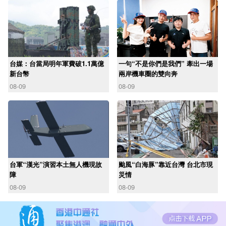
台媒：台當局明年軍費破1.1萬億
一句“不是你們是我們” 牽出一場
新台幣
兩岸機車圈的雙向奔
08-09
08-09
台軍“漢光”演習本土無人機現故
颱風“白海豚”靠近台灣 台北市現
障
災情
08-09
08-09