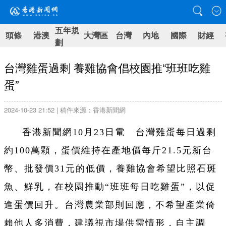
五年規
頭條
港澳
大灣區
台灣
內地
國際
財經
劃
台灣雞蛋過剩 養雞協會倡校園推“班班吃雞
蛋”
2024-10-23 21:52 | 稿件來源：香港新聞網
香港新聞網10月23日電 台灣雞蛋每日過剩
約100萬顆，蛋價維持在產地價每斤21.5元新台
幣、批發價31元的低價，養雞協會希望比照石斑
魚、鮮乳，在校園推動“班班每日吃雞蛋”，以促
進蛋價回升。台灣農業部則回應，不希望產業倚
賴他人多消費，建議視市場供需情形，自主調