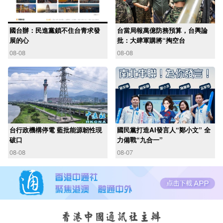
國台辦：民進黨鎖不住台青求發
台當局報萬億防務預算，台輿論
展的心
批：大肆軍購將“掏空台
08-08
08-08
台行政機構停電 藍批能源韌性現
國民黨打造AI發言人“鄭小文” 全
破口
力備戰“九合一”
08-08
08-07