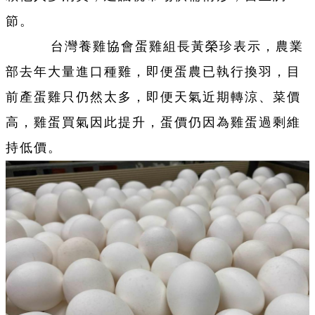
節。
台灣養雞協會蛋雞組長黃榮珍表示，農業
部去年大量進口種雞，即便蛋農已執行換羽，目
前產蛋雞只仍然太多，即便天氣近期轉涼、菜價
高，雞蛋買氣因此提升，蛋價仍因為雞蛋過剩維
持低價。