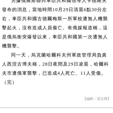
另據俄羅斯聯邦車臣共和國領導人卡德羅夫
發布的消息，當地時間10月29日清晨6點30分左
右，車臣共和國古德爾梅斯一所軍校遭無人機襲
擊起火，沒有造成人員傷亡。有俄媒報道稱，這
是俄烏衝突爆發以來，車臣共和國第一次遭無人
機襲擊。
同一天，烏克蘭哈爾科夫州軍政管理局負責
人西涅古博夫稱，28日夜間及29日凌晨，哈爾科
夫市遭俄軍襲擊，已造成4人死亡、11人受傷。
（完）
【編輯：淩玉輝】