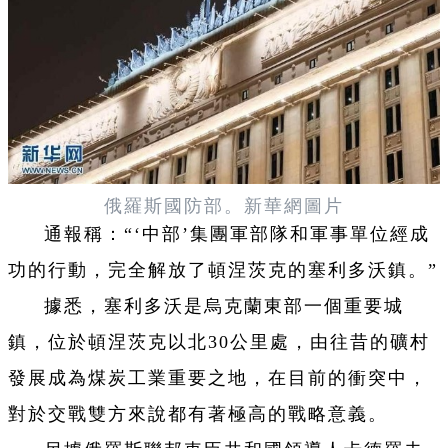
俄羅斯國防部。新華網圖片
通報稱：“‘中部’集團軍部隊和軍事單位經成
功的行動，完全解放了頓涅茨克的塞利多沃鎮。”
據悉，塞利多沃是烏克蘭東部一個重要城
鎮，位於頓涅茨克以北30公里處，由往昔的礦村
發展成為煤炭工業重要之地，在目前的衝突中，
對於交戰雙方來說都有著極高的戰略意義。