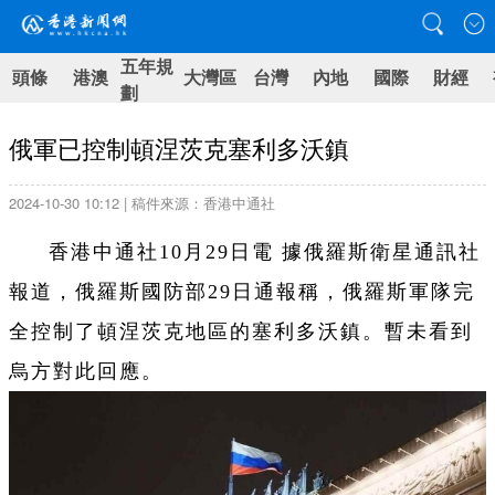
五年規
頭條
港澳
大灣區
台灣
內地
國際
財經
劃
俄軍已控制頓涅茨克塞利多沃鎮
2024-10-30 10:12 | 稿件來源：香港中通社
香港中通社10月29日電 據俄羅斯衛星通訊社
報道，俄羅斯國防部29日通報稱，俄羅斯軍隊完
全控制了頓涅茨克地區的塞利多沃鎮。暫未看到
烏方對此回應。