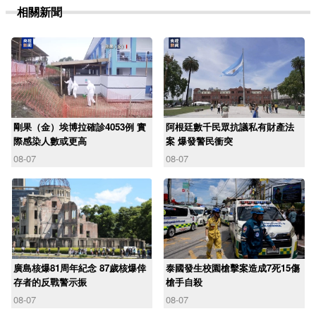
相關新聞
剛果（金）埃博拉確診4053例 實
阿根廷數千民眾抗議私有財產法
際感染人數或更高
案 爆發警民衝突
08-07
08-07
廣島核爆81周年紀念 87歲核爆倖
泰國發生校園槍擊案造成7死15傷
存者的反戰警示振
槍手自殺
08-07
08-07