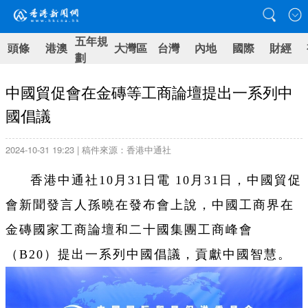
五年規
頭條
港澳
大灣區
台灣
內地
國際
財經
劃
中國貿促會在金磚等工商論壇提出一系列中
國倡議
2024-10-31 19:23 | 稿件來源：香港中通社
香港中通社10月31日電 10月31日，中國貿促
會新聞發言人孫曉在發布會上說，中國工商界在
金磚國家工商論壇和二十國集團工商峰會
（B20）提出一系列中國倡議，貢獻中國智慧。