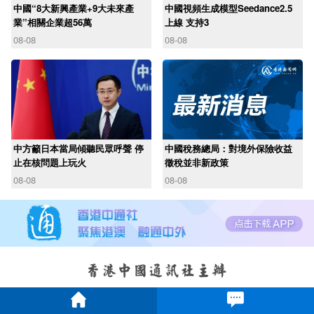
中國“8大新興產業+9大未來產
中國視頻生成模型Seedance2.5
業”相關企業超56萬
上線 支持3
08-08
08-08
中方籲日本當局傾聽民眾呼聲 停
中國稅務總局：對境外保險收益
止在核問題上玩火
徵稅並非新政策
08-08
08-08