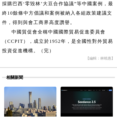
採購巴西‘零毀林’大豆合作協議”等中國案例，最
終10餘條中方倡議和案例被納入各組政策建議文
件，得到與會工商界高度讚譽。
中國貿促會全稱中國國際貿易促進委員會
（CCPIT），成立於1952年，是全國性對外貿易
投資促進機構。（完）
【編輯：林曉惠】
相關新聞