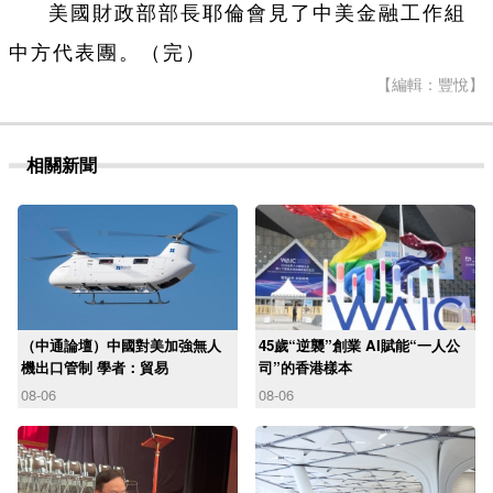
美國財政部部長耶倫會見了中美金融工作組
中方代表團。（完）
【編輯：豐悅】
相關新聞
（中通論壇）中國對美加強無人
45歲“逆襲”創業 AI賦能“一人公
機出口管制 學者：貿易
司”的香港樣本
08-06
08-06