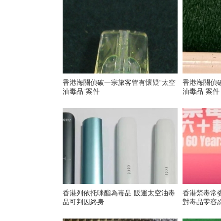
香港海關偵破一宗旅客管有懷疑“太空
香港海關偵
油毒品”案件
油毒品”案件
香港列依托咪酯為毒品 販運太空油毒
香港禁毒常委
品可判囚終身
對毒品零容