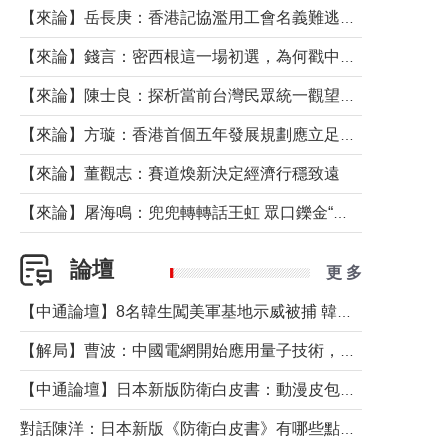
【來論】岳長庚：香港記協濫用工會名義難逃法律制裁
【來論】錢言：密西根這一場初選，為何戳中了兩黨最痛的神經？
【來論】陳士良：探析當前台灣民眾統一觀望心態的深層成因
【來論】方璇：香港首個五年發展規劃應立足民生務實前行
【來論】董觀志：賽道煥新決定經濟行穩致遠
【來論】屠海鳴：兜兜轉轉話王虹 眾口鑠金“一邊倒”
論壇
更 多
【中通論壇】8名韓生闖美軍基地示威被捕 韓國年輕人反美情緒從何而來？
【解局】曹波：中國電網開始應用量子技術，以後會不再停電嗎？
【中通論壇】日本新版防衛白皮書：動漫皮包藏不住軍國野心
對話陳洋：日本新版《防衛白皮書》有哪些點值得警惕？