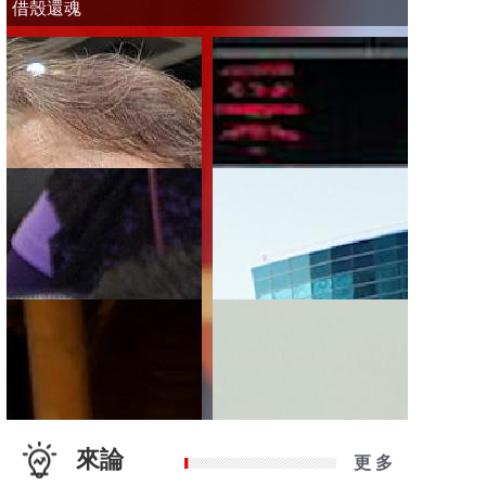
借殼還魂
來論
更 多