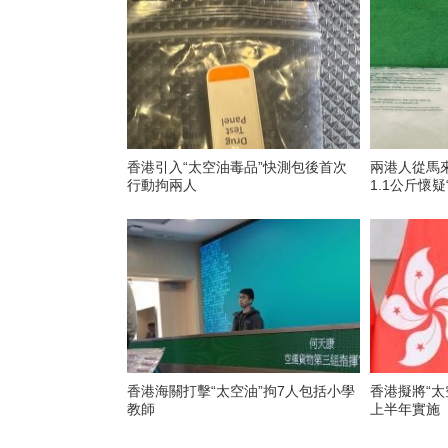
香港引入“太空油毒品”快測包後首次
兩港人從馬
行動拘兩人
1.1公斤懷
香港海關打擊“太空油”拘7人包括小學
香港擬將“太
教師
上半年實施