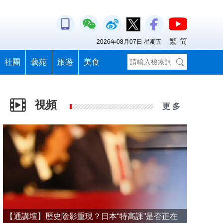
繁
简
2026年08月07日 星期五
社團
藝苑
旅遊
美食
視頻
更 多
【通講壇】歷史陰影重現？日本“特高課”是否正在