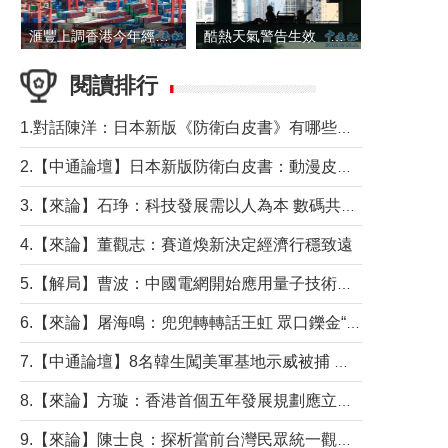
滙豐上調香港今年經濟增長預測至4.5%
酷熱天氣警告生效 本港高溫持續至下周
閱讀排行
1.對話陳洋：日本新版《防衛白皮書》有哪些點值得警惕？
2.【中通論壇】日本新版防衛白皮書：動漫皮包藏不住軍國野心
3.【來論】石琤：科技發展需以人為本 數碼共融不應讓長者放棄傳統生活方式
4.【來論】董觀志：賽道煥新決定經濟行穩致遠
5.【解局】曹波：中國電網開始應用量子技術，以後會不再停電嗎？
6.【來論】屠海鳴：兜兜轉轉話王虹 眾口鑠金“一邊倒”
7.【中通論壇】8名韓生闖美軍基地示威被捕 韓國年輕人反美情緒從何而來？
8.【來論】方璇：香港首個五年發展規劃應立足民生務實前行
9.【來論】陳士良：探析當前台灣民眾統一觀望心態的深層成因