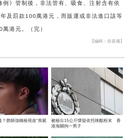
條例》管制後，非法管有、吸食、注射含有依
7年及罰款100萬港元，而販運或非法進口該等
0萬港元。（完）
【編輯：徐嘉儀】
漫？鄧炳強稱檢視改“喪屍
被檢出15公斤懷疑依托咪酯粉末 香
港海關拘一男子