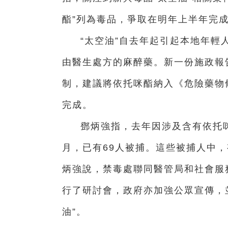
酯”列為毒品，爭取在明年上半年完
“太空油”自去年起引起本地年輕
由醫生處方的麻醉藥。新一份施政報
制，建議將依托咪酯納入《危險藥物條
完成。
鄧炳強指，去年因涉及含有依托咪
月，已有69人被捕。這些被捕人中，
炳強說，禁毒處聯同醫管局和社會服務
行了研討會，政府亦加強公眾宣傳，
油”。