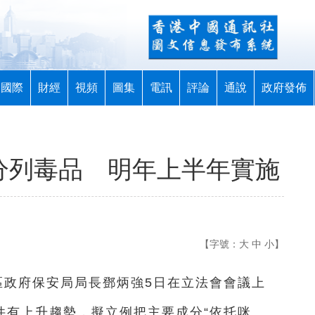
國際
財經
視頻
圖集
電訊
評論
通說
政府發佈
成分列毒品 明年上半年實施
【字號：
大
中
小
】
區政府保安局局長鄧炳強5日在立法會會議上
件有上升趨勢，擬立例把主要成分“依托咪