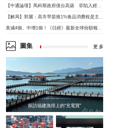
【中通論壇】馬科斯政府債台高築 菲陷入經濟困境與南海對抗惡循環？
【解局】郭麗：高市早苗推1%食品消費稅是主動作為還是被迫“飲鴆止渴”
美減4個、中增1個！《日經》最新全球份額報告透露了什麼？
圖集
更 多
探訪福建漁排上的“充電寶”