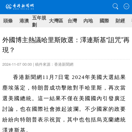
五年規
頭條
港澳
大灣區
台灣
內地
國際
財經
劃
外國博主熱議哈里斯敗選：澤連斯基“詛咒”再
現？
2024-11-07 00:00 | 稿件來源：香港新聞網
香港新聞網11月7日電 2024年美國大選結果
塵埃落定，特朗普成功擊敗對手哈里斯，再次當
選美國總統。這一結果不僅在美國國內引發廣泛
討論，也在國際社會掀起波瀾。不少國家的政要
紛紛向特朗普表示祝賀，其中也包括烏克蘭總統
澤連斯基。