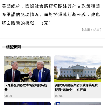
美國總統，國際社會將密切關注其外交政策和國
際承諾的兌現情況。而對於澤連斯基來說，他也
將面臨新的挑戰。（完）
【編輯：紀東】
相關新聞
卡尼藉提詞器故障隔空調侃特朗
美媒爆美總統與防長就彈藥短缺
普
問題“起衝突”白宮否認
08-06
08-06