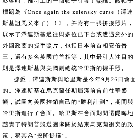
影響時，推特上的一個帖子引發了熱議。該帖子
標題為《Once again the zelensky curse（澤連
斯基詛咒又來了）！》，并附有一張拼接照片，
展示了澤連斯基過往與多位已下台或遭遇意外的
外國政要的握手照片，包括日本前首相安倍晉
三，還有多名英國前首相等，其中最引人注目的
則是澤連斯基與美國副總統哈里斯的握手照。
據悉，澤連斯斯與哈里斯是今年9月26日會面
的。澤連斯基在烏克蘭任期屆滿前曾前往華盛
頓，試圖向美國推銷自己的“勝利計劃”，期間與
哈里斯進行了會面。哈里斯在會面期間還隱晦地
譴責了特朗普競選團隊關於結束烏克蘭衝突的政
策，稱其為“投降提議”。