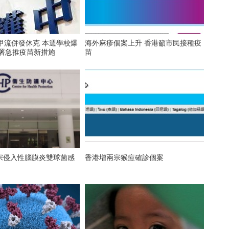
甲流併發休克 本週學校爆
海外麻疹個案上升 香港籲市民接種疫
生署急推疫苗新措施
苗
宗侵入性腦膜炎雙球菌感
香港增兩宗猴痘確診個案