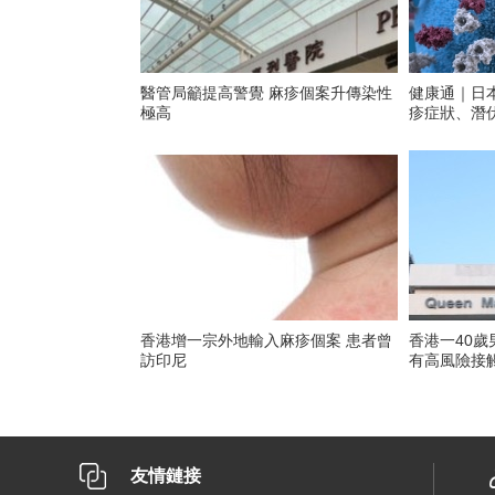
醫管局籲提高警覺 麻疹個案升傳染性
健康通｜日
極高
疹症狀、潛
香港增一宗外地輸入麻疹個案 患者曾
香港一40歲
訪印尼
有高風險接
友情鏈接