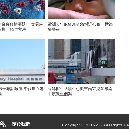
本麻疹疫情蔓延 一文看麻
歐洲去年麻疹患者急增近45倍 世衛
伏期、預防方法
發警報
男子確診猴痘 潛伏期在港
香港衞生防護中心調查兩宗兒童感染
觸
甲流嚴重個案
關於我們
Copyright © 2009-2023 All R