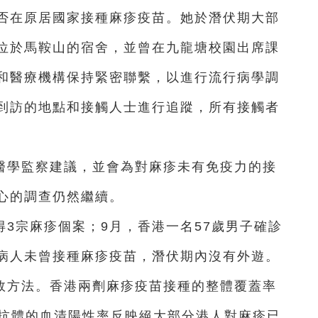
否在原居國家接種麻疹疫苗。她於潛伏期大部
位於馬鞍山的宿舍，並曾在九龍塘校園出席課
和醫療機構保持緊密聯繫，以進行流行病學調
到訪的地點和接觸人士進行追蹤，所有接觸者
醫學監察建議，並會為對麻疹未有免疫力的接
心的調查仍然繼續。
3宗麻疹個案；9月，香港一名57歲男子確診
病人未曾接種麻疹疫苗，潛伏期內沒有外遊。
效方法。香港兩劑麻疹疫苗接種的整體覆蓋率
毒抗體的血清陽性率反映絕大部分港人對麻疹已