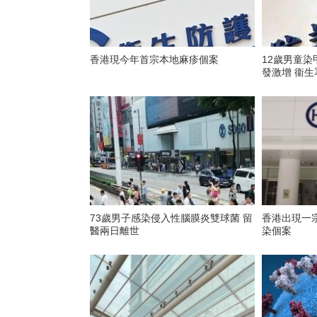
香港現今年首宗本地麻疹個案
12歲男童染
發激增 衞
73歲男子感染侵入性腦膜炎雙球菌 留
香港出現一
醫兩日離世
染個案