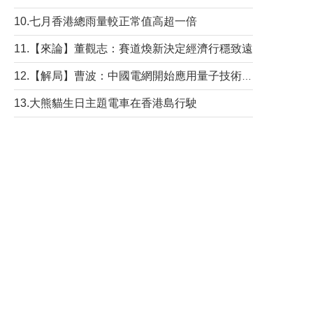
10.七月香港總雨量較正常值高超一倍
11.【來論】董觀志：賽道煥新決定經濟行穩致遠
12.【解局】曹波：中國電網開始應用量子技術，以後會不再停電嗎？
13.大熊貓生日主題電車在香港島行駛