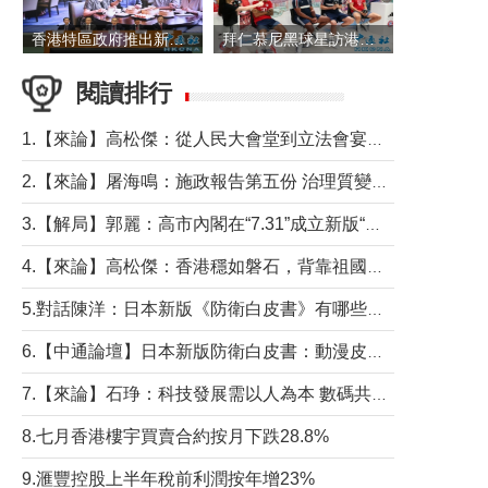
香港特區政府推出新一批銀色債券 每手1萬元保底息4.25厘
拜仁慕尼黑球星訪港 與球迷近距離互動
閱讀排行
1.【來論】高松傑：從人民大會堂到立法會宴會廳——香港管治新範式的完整拼圖
2.【來論】屠海鳴：施政報告第五份 治理質變脈絡清
3.【解局】郭麗：高市內閣在“7.31”成立新版“特高課”意欲何為？
4.【來論】高松傑：香港穩如磐石，背靠祖國才是真正的“終極護城河”
5.對話陳洋：日本新版《防衛白皮書》有哪些點值得警惕？
6.【中通論壇】日本新版防衛白皮書：動漫皮包藏不住軍國野心
7.【來論】石琤：科技發展需以人為本 數碼共融不應讓長者放棄傳統生活方式
8.七月香港樓宇買賣合約按月下跌28.8%
9.滙豐控股上半年稅前利潤按年增23%