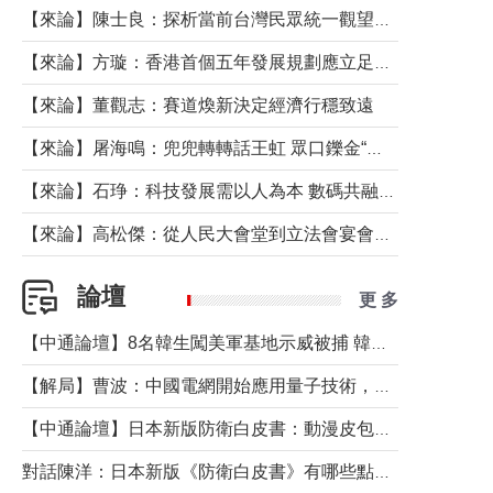
【來論】陳士良：探析當前台灣民眾統一觀望心態的深層成因
【來論】方璇：香港首個五年發展規劃應立足民生務實前行
【來論】董觀志：賽道煥新決定經濟行穩致遠
【來論】屠海鳴：兜兜轉轉話王虹 眾口鑠金“一邊倒”
【來論】石琤：科技發展需以人為本 數碼共融不應讓長者放棄傳統生活方式
【來論】高松傑：從人民大會堂到立法會宴會廳——香港管治新範式的完整拼圖
論壇
更 多
【中通論壇】8名韓生闖美軍基地示威被捕 韓國年輕人反美情緒從何而來？
【解局】曹波：中國電網開始應用量子技術，以後會不再停電嗎？
【中通論壇】日本新版防衛白皮書：動漫皮包藏不住軍國野心
對話陳洋：日本新版《防衛白皮書》有哪些點值得警惕？