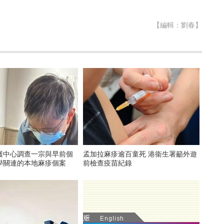
【編輯：劉春】
護中心調查一宗與早前個
孟加拉麻疹逾百童死 港衞生署籲外遊
學關連的本地麻疹個案
前檢查疫苗紀錄