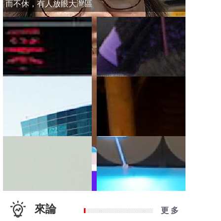
而不休，有人放眼大灣區
來論
更 多