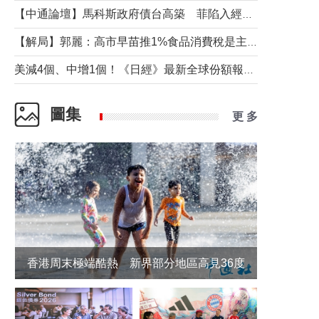
【中通論壇】馬科斯政府債台高築 菲陷入經濟困境與南海對抗惡循環？
【解局】郭麗：高市早苗推1%食品消費稅是主動作為還是被迫“飲鴆止渴”
美減4個、中增1個！《日經》最新全球份額報告透露了什麼？
圖集
更 多
香港周末極端酷熱 新界部分地區高見36度