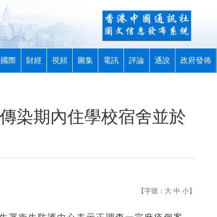
國際
財經
視頻
圖集
電訊
評論
通說
政府發佈
 傳染期內住學校宿舍並於
【字號：
大
中
小
】