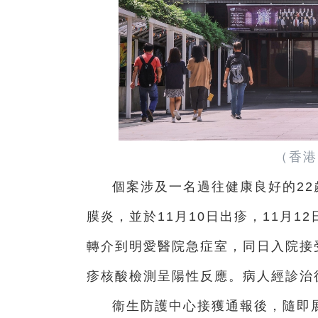
（香港
個案涉及一名過往健康良好的22
膜炎，並於11月10日出疹，11月
轉介到明愛醫院急症室，同日入院接
疹核酸檢測呈陽性反應。病人經診治
衞生防護中心接獲通報後，隨即