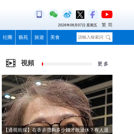
繁
简
2026年08月07日 星期五
社團
藝苑
旅遊
美食
視頻
更 多
【通視街採】在香港攢夠多少錢才敢退休？有人退