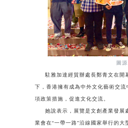
圖源
駐雅加達經貿辦處長鄭青文在開
下，香港擁有成為中外文化藝術交流
項政策措施，促進文化交流。
她說表示，展覽是文創產業發展處
業會在“一帶一路
”沿線國家舉行的大