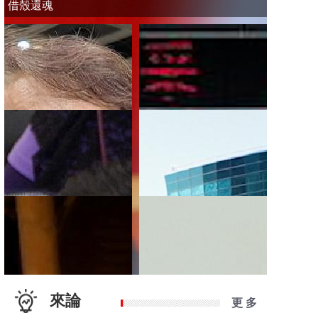
借殼還魂
來論
更 多