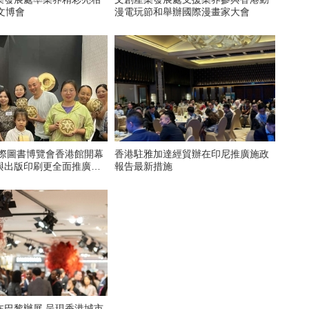
文博會
漫電玩節和舉辦國際漫畫家大會
國際圖書博覽會香港館開幕
香港駐雅加達經貿辦在印尼推廣施政
與出版印刷更全面推廣香
報告最新措施
在巴黎辦展 呈現香港城市