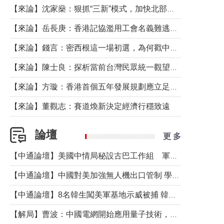
【來論】沈家燊：狠抓“三新”模式，加快北部都會區建設
【來論】岳長庚：香港記協濫用工會名義難逃法律制裁
【來論】錢言：密西根這一場初選，為何戳中了兩黨最痛的神經？
【來論】陳士良：探析當前台灣民眾統一觀望心態的深層成因
【來論】方璇：香港首個五年發展規劃應立足民生務實前行
【來論】董觀志：賽道煥新決定經濟行穩致遠
論壇
更 多
【中通論壇】美國中情局秘設古巴工作組 軍事行動箭在弦上？
【中通論壇】中國對美加強無人機出口管制 學者：貿易與安全考量兼有
【中通論壇】8名韓生闖美軍基地示威被捕 韓國年輕人反美情緒從何而來？
【解局】曹波：中國電網開始應用量子技術，以後會不再停電嗎？