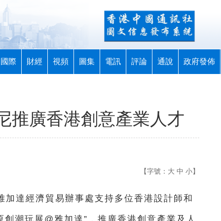
國際
財經
視頻
圖集
電訊
評論
通說
政府發佈
尼推廣香港創意產業人才
【字號：
大
中
小
】
雅加達經濟貿易辦事處支持多位香港設計師和
港原創潮玩展@雅加達”，推廣香港創意產業及人