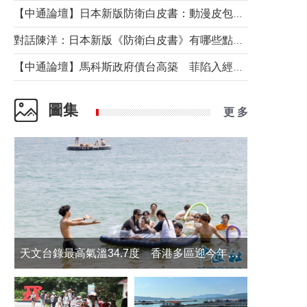
【中通論壇】日本新版防衛白皮書：動漫皮包藏不住軍國野心
對話陳洋：日本新版《防衛白皮書》有哪些點值得警惕？
【中通論壇】馬科斯政府債台高築 菲陷入經濟困境與南海對抗惡循環？
圖集
更 多
天文台錄最高氣溫34.7度 香港多區迎今年最熱一天