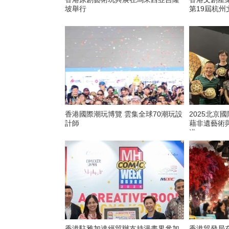
坡舉行
第19屆杭州
香港國際潮玩博覽 雲集全球70潮玩設
2025北京
計師
藉非遺藝術
港
香港駐雅加達經貿辦支持漫畫界參加
香港貿發局