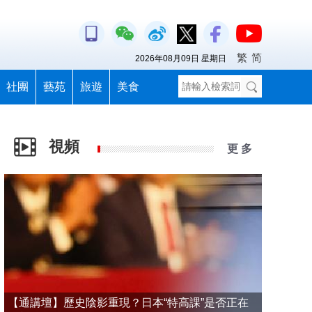
繁
简
2026年08月09日 星期日
社團
藝苑
旅遊
美食
視頻
更 多
【通講壇】歷史陰影重現？日本“特高課”是否正在