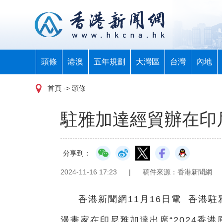
頭條
港澳
五年規劃
大灣區
台灣
內地
首頁
-> 頭條
駐雅加達經貿辦在印
分享到：
2024-11-16 17:23
|
稿件來源：香港新聞網
香港新聞網11月16日電
香港駐
漫畫家在印尼雅加達出席“2024香