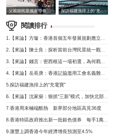
父親節民眾攜家帶眷出遊
探訪福建漁排上的“充電寶”
閱讀排行
1.【來論】方璇：香港首個五年發展規劃應立足民生務實前行
2.【來論】陳士良：探析當前台灣民眾統一觀望心態的深層成因
3.【來論】錢言：密西根這一場初選，為何戳中了兩黨最痛的神經？
4.【來論】岳長庚：香港記協濫用工會名義難逃法律制裁
5.探訪福建漁排上的“充電寶”
6.【來論】沈家燊：狠抓“三新”模式，加快北部都會區建設
7.香港周末極端酷熱 新界部分地區高見36度
8.香港特區政府推出新一批銀色債券 每手1萬元保底息4.25厘
9.滙豐上調香港今年經濟增長預測至4.5%