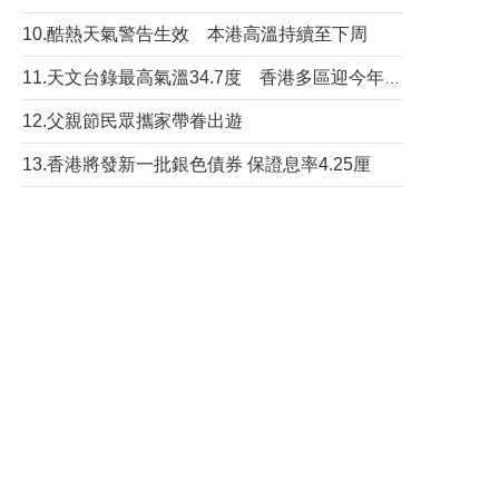
10.酷熱天氣警告生效 本港高溫持續至下周
11.天文台錄最高氣溫34.7度 香港多區迎今年最熱一天
12.父親節民眾攜家帶眷出遊
13.香港將發新一批銀色債券 保證息率4.25厘