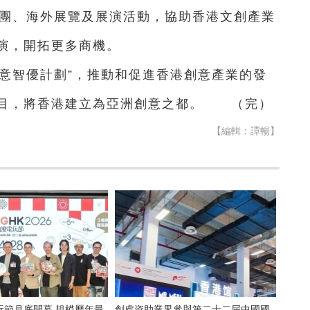
察團、海外展覽及展演活動，協助香港文創產業
演，開拓更多商機。
意智優計劃”，推動和促進香港創意產業的發
項目，將香港建立為亞洲創意之都。 （完）
【編輯：譚暢】
玩節月底開幕 規模歷年最
創處資助業界參與第二十二屆中國國