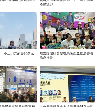
際動漫節
”：不止刀光劍影的多元
駐吉隆坡經貿辦在馬來西亞推廣香港
原創漫畫
業發展處率業界精彩亮相
文創產業發展處支援業界參與香港動