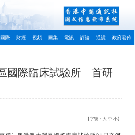
國際
財經
視頻
圖集
電訊
評論
通說
政府發佈
區國際臨床試驗所 首研
【字號：
大
中
小
】