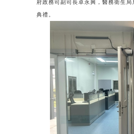
府政務司副司長卓永興，醫務衛生局
典禮。