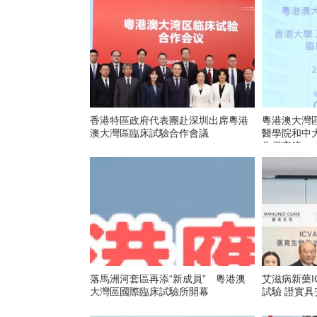
香港特區政府代表團赴深圳出席粵港
粵港澳大灣
澳大灣區臨床試驗合作會議
醫學院和中
作備忘錄
落馬洲河套區再添“新成員” 粵港澳
艾滋病新藥I
大灣區國際臨床試驗所開幕
試驗 證實具