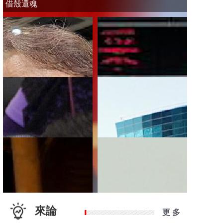
借殼還魂
來論
更 多