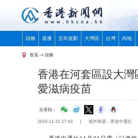
頭條
港澳
五年規劃
大灣區
台灣
內地
首頁
-> 頭條
香港在河套區設大灣
愛滋病疫苗
分享到：
2024-11-21 17:43
|
稿件來源：香港中通社