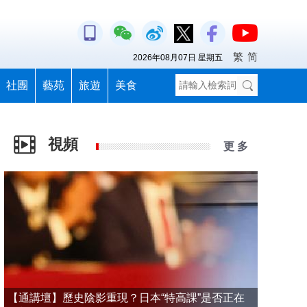
繁
简
2026年08月07日 星期五
社團
藝苑
旅遊
美食
視頻
更 多
【通講壇】歷史陰影重現？日本“特高課”是否正在