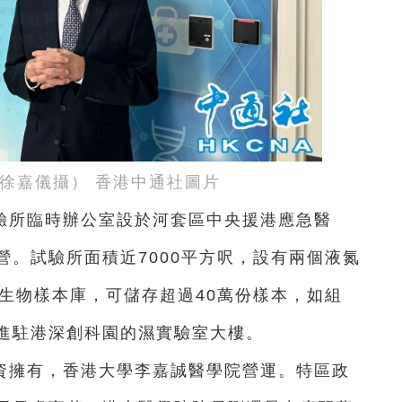
 徐嘉儀攝） 香港中通社圖片
驗所臨時辦公室設於河套區中央援港應急醫
。試驗所面積近7000平方呎，設有兩個液氮
生物樣本庫，可儲存超過40萬份樣本，如組
進駐港深創科園的濕實驗室大樓。
資擁有，香港大學李嘉誠醫學院營運。特區政