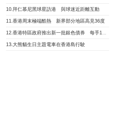
10.拜仁慕尼黑球星訪港 與球迷近距離互動
11.香港周末極端酷熱 新界部分地區高見36度
12.香港特區政府推出新一批銀色債券 每手1萬元保底息4.25厘
13.大熊貓生日主題電車在香港島行駛