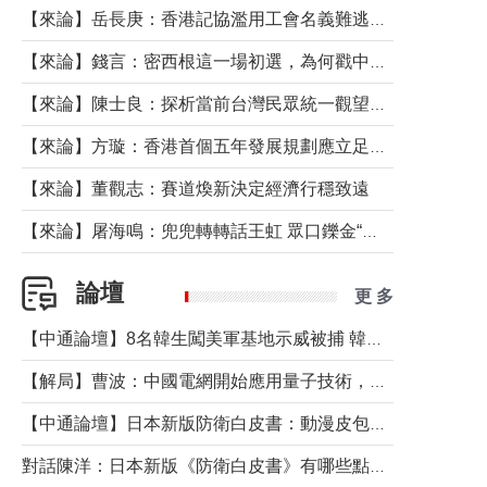
【來論】岳長庚：香港記協濫用工會名義難逃法律制裁
【來論】錢言：密西根這一場初選，為何戳中了兩黨最痛的神經？
【來論】陳士良：探析當前台灣民眾統一觀望心態的深層成因
【來論】方璇：香港首個五年發展規劃應立足民生務實前行
【來論】董觀志：賽道煥新決定經濟行穩致遠
【來論】屠海鳴：兜兜轉轉話王虹 眾口鑠金“一邊倒”
論壇
更 多
【中通論壇】8名韓生闖美軍基地示威被捕 韓國年輕人反美情緒從何而來？
【解局】曹波：中國電網開始應用量子技術，以後會不再停電嗎？
【中通論壇】日本新版防衛白皮書：動漫皮包藏不住軍國野心
對話陳洋：日本新版《防衛白皮書》有哪些點值得警惕？