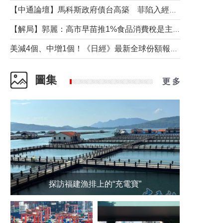
【中通論壇】馬科斯政府債台高築 菲陷入經濟困境與南海對抗惡循環？
【解局】郭麗：高市早苗推1%食品消費稅是主動作為還是被迫“飲鴆止渴”
美減4個、中增1個！《日經》最新全球份額報告透露了什麼？
圖集
更 多
探訪福建漁排上的“充電寶”