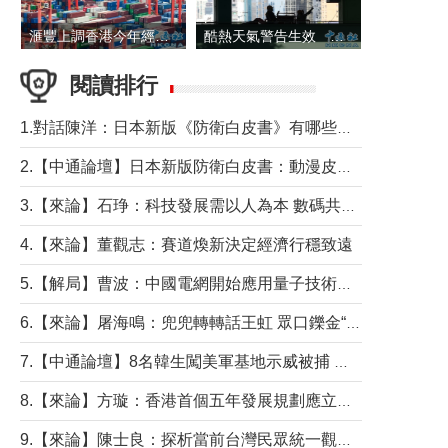
滙豐上調香港今年經濟增長預測至4.5%
酷熱天氣警告生效 本港高溫持續至下周
閱讀排行
1.對話陳洋：日本新版《防衛白皮書》有哪些點值得警惕？
2.【中通論壇】日本新版防衛白皮書：動漫皮包藏不住軍國野心
3.【來論】石琤：科技發展需以人為本 數碼共融不應讓長者放棄傳統生活方式
4.【來論】董觀志：賽道煥新決定經濟行穩致遠
5.【解局】曹波：中國電網開始應用量子技術，以後會不再停電嗎？
6.【來論】屠海鳴：兜兜轉轉話王虹 眾口鑠金“一邊倒”
7.【中通論壇】8名韓生闖美軍基地示威被捕 韓國年輕人反美情緒從何而來？
8.【來論】方璇：香港首個五年發展規劃應立足民生務實前行
9.【來論】陳士良：探析當前台灣民眾統一觀望心態的深層成因