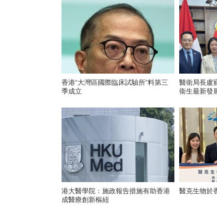
香港“大灣區國際臨床試驗所”料第三
醫衛局長盧
季成立
衞生最新發
港大醫學院：施政報告措施有助香港
醫克生物於
成醫療創新樞紐