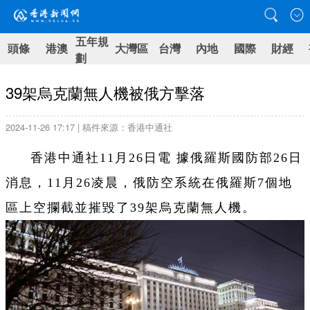
五年規
頭條
港澳
大灣區
台灣
內地
國際
財經
劃
39架烏克蘭無人機被俄方擊落
2024-11-26 17:17 | 稿件來源：香港中通社
香港中通社11月26日電 據俄羅斯國防部26日
消息，11月26凌晨，俄防空系統在俄羅斯7個地
區上空攔截並摧毀了39架烏克蘭無人機。