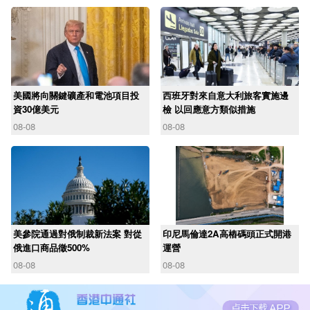
美國將向關鍵礦產和電池項目投
西班牙對來自意大利旅客實施邊
資30億美元
檢 以回應意方類似措施
08-08
08-08
美參院通過對俄制裁新法案 對從
印尼馬倫達2A高樁碼頭正式開港
俄進口商品徵500%
運營
08-08
08-08