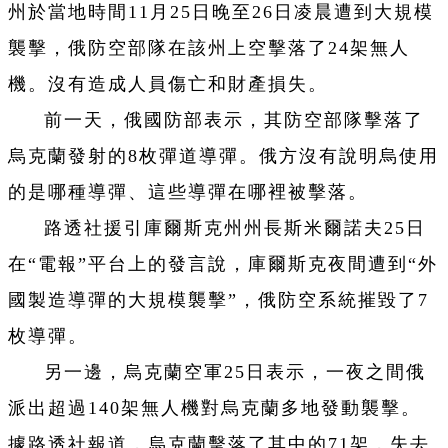
州於當地時間11月25日晚至26日凌晨遭到大規模
襲擊，俄防空部隊在該州上空擊落了24架無人
機。沒有造成人員傷亡和財產損失。
前一天，俄國防部表示，其防空部隊擊落了
烏克蘭發射的8枚彈道導彈。俄方沒有說明烏使用
的是哪種導彈、這些導彈在哪裡被擊落。
路透社援引庫爾斯克州州長斯米爾諾夫25日
在“電報”平台上的發言說，庫爾斯克夜間遭到“外
國製造導彈的大規模襲擊”，俄防空系統摧毀了7
枚導彈。
另一邊，烏克蘭空軍25日表示，一夜之間俄
派出超過140架無人機對烏克蘭多地發動襲擊。
據路透社報道，烏克蘭擊落了其中的71架，失去