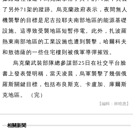
了另外71架的蹤跡。烏克蘭政府表示，夜間無人
機襲擊的目標是尼古拉耶夫南部地區的能源基礎
設施。這導致受襲地區短暫停電。此外，扎波羅
熱東南部地區的工業設施也遭到襲擊，哈爾科夫
和敖德薩的一些住宅樓則被俄軍導彈摧毀。
烏克蘭武裝部隊總參謀部25日在社交平台臉
書上發表聲明稱，當天凌晨，烏軍襲擊了幾個俄
羅斯關鍵目標，包括布良斯克、卡盧加、庫爾斯
克地區。 （完）
【編輯：林曉惠】
相關新聞