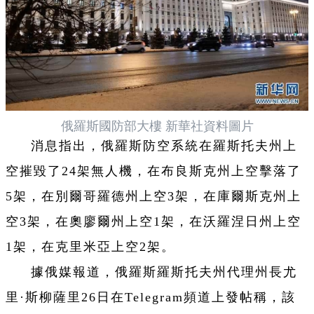
俄羅斯國防部大樓 新華社資料圖片
消息指出，俄羅斯防空系統在羅斯托夫州上
空摧毀了24架無人機，在布良斯克州上空擊落了
5架，在別爾哥羅德州上空3架，在庫爾斯克州上
空3架，在奧廖爾州上空1架，在沃羅涅日州上空
1架，在克里米亞上空2架。
據俄媒報道，俄羅斯羅斯托夫州代理州長尤
里·斯柳薩里26日在Telegram頻道上發帖稱，該