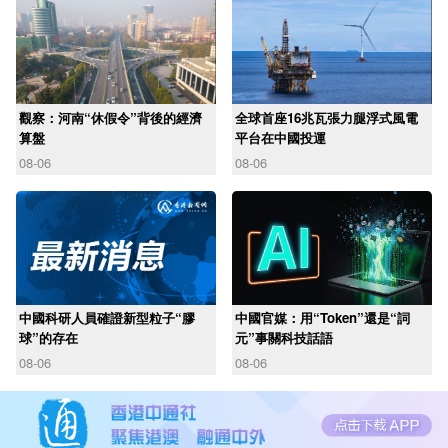
觀察：河南“休假令”背後的經濟
全球首座16兆瓦張力腿浮式風電
算盤
平台在中國投運
08-06
08-06
中國科研人員確證新型粒子“膠
中國官媒：用“Token”還是“詞
球”的存在
元”事關科技話語
08-06
08-06