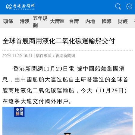
五年規
頭條
港澳
大灣區
台灣
內地
國際
財經
劃
全球首艘商用液化二氧化碳運輸船交付
2024-11-29 16:41 | 稿件來源：香港新聞網
香港新聞網11月29日電 據中國船舶集團消
息，由中國船舶大連造船自主研發建造的全球首
艘商用液化二氧化碳運輸船，今天（11月29日）
在遼寧大連交付國外用戶。