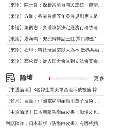
【來論】陳士良：探析當前台灣民眾統一觀望心態的深層成因
【來論】方璇：香港首個五年發展規劃應立足民生務實前行
【來論】董觀志：賽道煥新決定經濟行穩致遠
【來論】屠海鳴：兜兜轉轉話王虹 眾口鑠金“一邊倒”
【來論】石琤：科技發展需以人為本 數碼共融不應讓長者放棄傳統生活方式
【來論】高松傑：從人民大會堂到立法會宴會廳——香港管治新範式的完整拼圖
論壇
更 多
【中通論壇】8名韓生闖美軍基地示威被捕 韓國年輕人反美情緒從何而來？
【解局】曹波：中國電網開始應用量子技術，以後會不再停電嗎？
【中通論壇】日本新版防衛白皮書：動漫皮包藏不住軍國野心
對話陳洋：日本新版《防衛白皮書》有哪些點值得警惕？