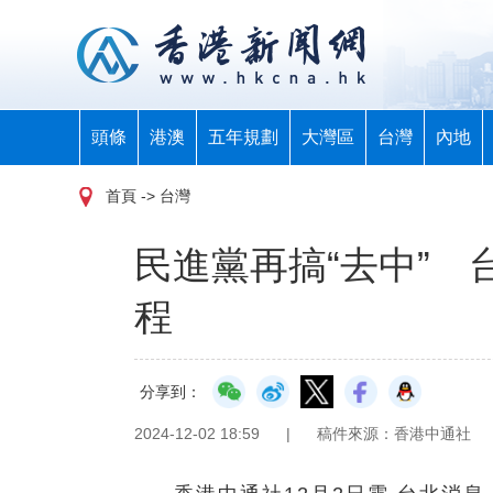
頭條
港澳
五年規劃
大灣區
台灣
內地
首頁
-> 台灣
民進黨再搞“去中”
程
分享到：
2024-12-02 18:59
|
稿件來源：香港中通社