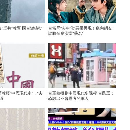
“反共”教育 國台辦痛批
台當局“去中化”惡果再現！島內網友
誤將辛棄疾當“藝名”
教授“中國現代史”，“去
台軍校擬刪中國現代史課程 台民眾：
議
恐教出不會思考的軍人