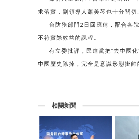
求落實，副領導人蕭美琴也十分關切
台防務部門2日回應稱，配合各
不符實際效益的課程。
有立委批評，民進黨把“去中國化
中國歷史除掉，完全是意識形態掛帥
相關新聞