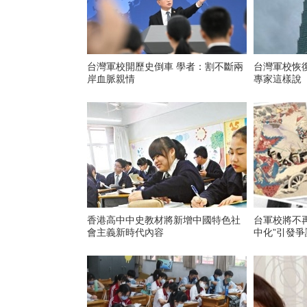
台灣軍校開歷史倒車 學者：割不斷兩
台灣軍校恢復
岸血脈親情
專家這樣說
香港高中中史教材將新增中國特色社
台軍校將不再
會主義新時代內容
中化”引發爭