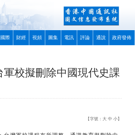
國際
財經
視頻
圖集
電訊
評論
通說
政府發佈
 台軍校擬刪除中國現代史課
【字號：
大
中
小
】