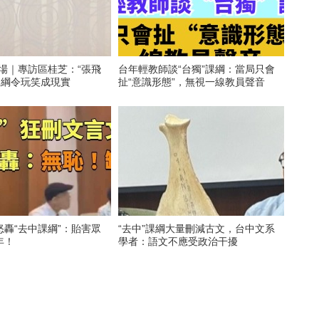
場｜專訪區桂芝：“張飛
台年輕教師談“台獨”課綱：當局只會
課綱令玩笑成現實
扯“意識形態”，無視一線教員聲音
轟“去中課綱”：貽害眾
“去中”課綱大量刪減古文，台中文系
年！
學者：語文不應受政治干擾