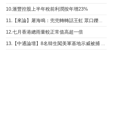
10.滙豐控股上半年稅前利潤按年增23%
11.【來論】屠海鳴：兜兜轉轉話王虹 眾口鑠金“一邊倒”
12.七月香港總雨量較正常值高超一倍
13.【中通論壇】8名韓生闖美軍基地示威被捕 韓國年輕人反美情緒從何而來？