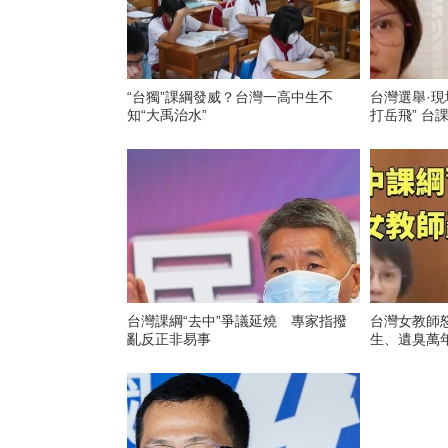
“台獨”課綱發威？台灣一高中生不
台灣選舉·現
知“大禹治水”
打岳飛” 台
台灣課綱“去中”爭議延燒 專家指撥
台灣女教師怒
亂反正非易事
生、遺臭萬