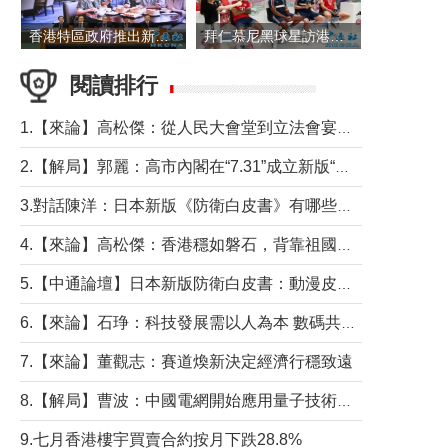
香港特區政府推出新一批銀色債券 每手1萬元保底息4.25厘
拜仁慕尼黑球星訪港 與球迷近距離互動
閱讀排行
1.【來論】高松傑：從人民大會堂到立法會宴會廳——香港管治新範式的完整拼圖
2.【解局】郭麗：高市內閣在“7.31”成立新版“特高課”意欲何為？
3.對話陳洋：日本新版《防衛白皮書》有哪些點值得警惕？
4.【來論】高松傑：香港穩如磐石，背靠祖國才是真正的“終極護城河”
5.【中通論壇】日本新版防衛白皮書：動漫皮包藏不住軍國野心
6.【來論】石琤：科技發展需以人為本 數碼共融不應讓長者放棄傳統生活方式
7.【來論】董觀志：賽道煥新決定經濟行穩致遠
8.【解局】曹波：中國電網開始應用量子技術，以後會不再停電嗎？
9.七月香港樓宇買賣合約按月下跌28.8%