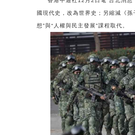
香港中通社12月2日電 台北消
國現代史，改為世界史；另縮減《孫
想”與“人權與民主發展”課程取代。