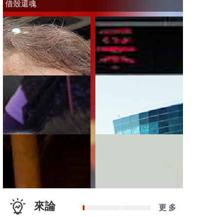
借殼還魂
來論
更 多