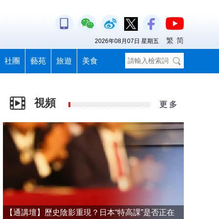
繁
简
2026年08月07日 星期五
社團
藝苑
旅遊
美食
視頻
更 多
【通講壇】歷史陰影重現？日本“特高課”是否正在