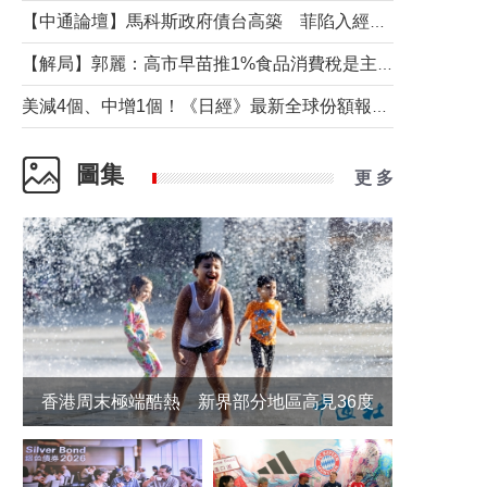
【中通論壇】馬科斯政府債台高築 菲陷入經濟困境與南海對抗惡循環？
【解局】郭麗：高市早苗推1%食品消費稅是主動作為還是被迫“飲鴆止渴”
美減4個、中增1個！《日經》最新全球份額報告透露了什麼？
圖集
更 多
香港周末極端酷熱 新界部分地區高見36度