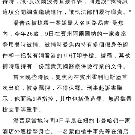
待時，讓-皮埃爾沒有直接作答，而是說“我將讓
這項公開調查繼續進行，讓執法部門履行職責。”
湯普森被槍殺一案嫌疑人名叫路易吉·曼焦
內，今年26歲，9日在賓州阿爾圖納的一家麥當
勞用餐時被捕。被捕時曼焦內持有多個假身份證
件和一把裝有消音器的3D打印手槍。據稱，其被
捕時還持有一份譴責美國醫療保險行業的文件。
當天晚些時候，曼焦內在賓州霍利迪斯堡首
次出庭，被令羈押，不得保釋。刑事起訴書顯
示，他面臨5項指控，其中包括偽造罪、無證攜帶
槍支罪等重罪。
湯普森當地時間4日早晨在紐約市曼哈頓一家
酒店外遭槍擊身亡。一名蒙面槍手事先等在酒店