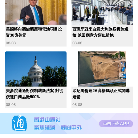
美國將向關鍵礦產和電池項目投
西班牙對來自意大利旅客實施邊
資30億美元
檢 以回應意方類似措施
08-08
08-08
美參院通過對俄制裁新法案 對從
印尼馬倫達2A高樁碼頭正式開港
俄進口商品徵500%
運營
08-08
08-08