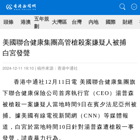
五年規
頭條
港澳
大灣區
台灣
內地
國際
財經
劃
美國聯合健康集團高管槍殺案嫌疑人被捕
白宮發聲
2024-12-11 19:10 | 稿件來源：香港中通社
香港中通社12月11日電 美國聯合健康集團旗
下聯合健康保險公司首席執行官（CEO）湯普森
被槍殺一案嫌疑人當地時間9日在賓夕法尼亞州被
捕。據美國有線電視新聞網（CNN）等媒體報
道，白宮於當地時間10日針對湯普森遭槍殺一事
發聲，譴責暴力行為。