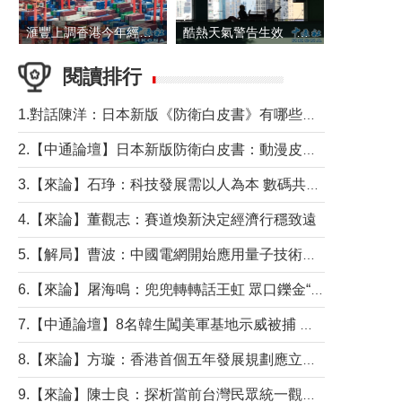
滙豐上調香港今年經濟增長預測至4.5%
酷熱天氣警告生效 本港高溫持續至下周
閱讀排行
1.對話陳洋：日本新版《防衛白皮書》有哪些點值得警惕？
2.【中通論壇】日本新版防衛白皮書：動漫皮包藏不住軍國野心
3.【來論】石琤：科技發展需以人為本 數碼共融不應讓長者放棄傳統生活方式
4.【來論】董觀志：賽道煥新決定經濟行穩致遠
5.【解局】曹波：中國電網開始應用量子技術，以後會不再停電嗎？
6.【來論】屠海鳴：兜兜轉轉話王虹 眾口鑠金“一邊倒”
7.【中通論壇】8名韓生闖美軍基地示威被捕 韓國年輕人反美情緒從何而來？
8.【來論】方璇：香港首個五年發展規劃應立足民生務實前行
9.【來論】陳士良：探析當前台灣民眾統一觀望心態的深層成因