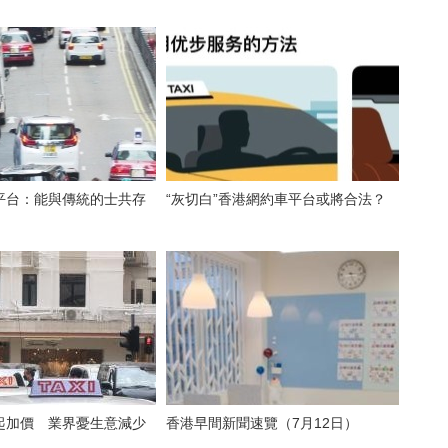
平台：能與傳統的士共存
“灰切白”香港網約車平台或將合法？
起加價 業界憂生意減少
香港早間新聞速覽（7月12日）