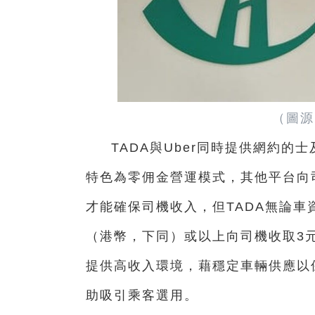
（圖源
TADA與Uber同時提供網約的士
特色為零佣金營運模式，其他平台向司
才能確保司機收入，但TADA無論車
（港幣，下同）或以上向司機收取3元
提供高收入環境，藉穩定車輛供應以
助吸引乘客選用。