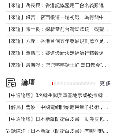
【來論】岳長庚：香港記協濫用工會名義難逃法律制裁
【來論】錢言：密西根這一場初選，為何戳中了兩黨最痛的神經？
【來論】陳士良：探析當前台灣民眾統一觀望心態的深層成因
【來論】方璇：香港首個五年發展規劃應立足民生務實前行
【來論】董觀志：賽道煥新決定經濟行穩致遠
【來論】屠海鳴：兜兜轉轉話王虹 眾口鑠金“一邊倒”
論壇
更 多
【中通論壇】8名韓生闖美軍基地示威被捕 韓國年輕人反美情緒從何而來？
【解局】曹波：中國電網開始應用量子技術，以後會不再停電嗎？
【中通論壇】日本新版防衛白皮書：動漫皮包藏不住軍國野心
對話陳洋：日本新版《防衛白皮書》有哪些點值得警惕？