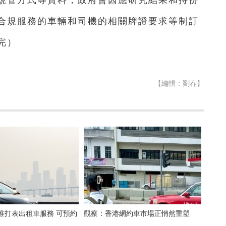
合規服務的車輛和司機的相關牌證要求等制訂
完）
【編輯：劉春】
門推打表出租車服務 可預約
觀察：香港網約車市場正悄然重塑