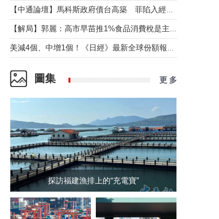
【中通論壇】馬科斯政府債台高築 菲陷入經濟困境與南海對抗惡循環？
【解局】郭麗：高市早苗推1%食品消費稅是主動作為還是被迫“飲鴆止渴”
美減4個、中增1個！《日經》最新全球份額報告透露了什麼？
圖集
更 多
探訪福建漁排上的“充電寶”