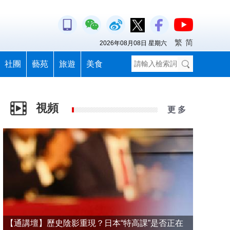
繁
简
2026年08月08日 星期六
社團
藝苑
旅遊
美食
視頻
更 多
【通講壇】歷史陰影重現？日本“特高課”是否正在