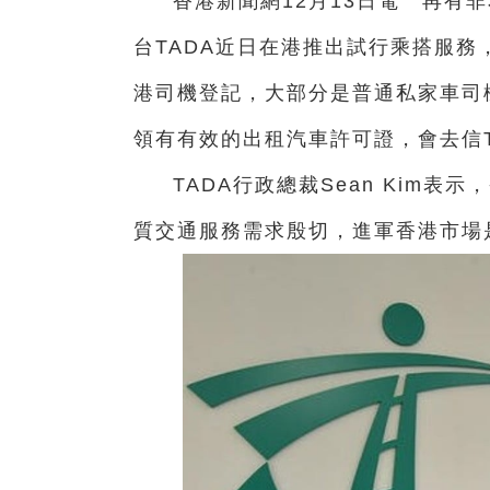
香港新聞網12月13日電 再有
台TADA近日在港推出試行乘搭服務
港司機登記，大部分是普通私家車司
領有有效的出租汽車許可證，會去信T
TADA行政總裁Sean Kim
質交通服務需求殷切，進軍香港市場