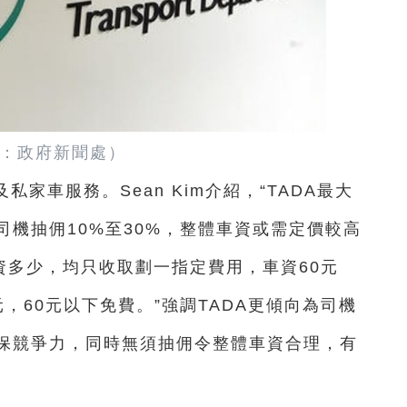
：政府新聞處）
及私家車服務。Sean Kim介紹，“TADA最大
機抽佣10%至30%，整體車資或需定價較高
資多少，均只收取劃一指定費用，車資60元
，60元以下免費。”強調TADA更傾向為司機
保競爭力，同時無須抽佣令整體車資合理，有