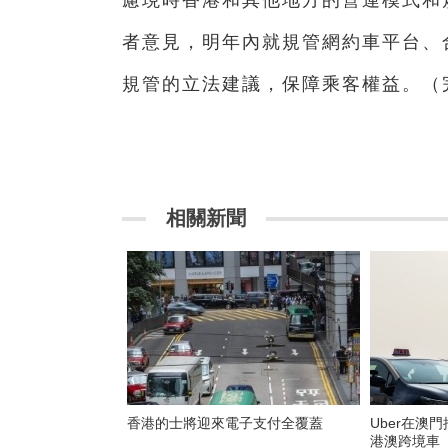
者意見，明年內就規管網約車平台、
規管的立法建議，保障乘客權益。（
相關新聞
香港的士將迎來電子支付全覆蓋
Uber在澳
港澳跨境車