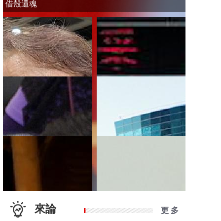
借殼還魂
來論
更 多