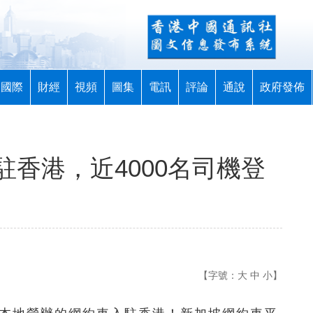
國際
財經
視頻
圖集
電訊
評論
通說
政府發佈
香港，近4000名司機登
【字號：
大
中
小
】