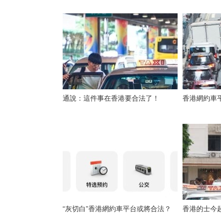
通說：這件事在香港要合法了！
香港網約車
“灰切白”香港網約車平台或將合法？
香港的士今