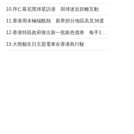
10.拜仁慕尼黑球星訪港 與球迷近距離互動
11.香港周末極端酷熱 新界部分地區高見36度
12.香港特區政府推出新一批銀色債券 每手1萬元保底息4.25厘
13.大熊貓生日主題電車在香港島行駛