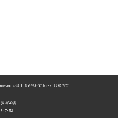
ights Reserved 香港中國通訊社有限公司 版權所有
廣場30樓
25647453