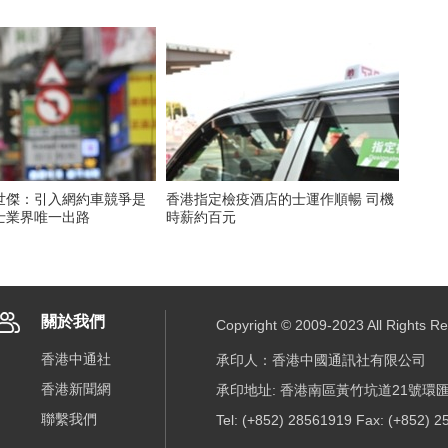
世傑：引入網約車競爭是
香港指定檢疫酒店的士運作順暢 司機
士業界唯一出路
時薪約百元
關於我們
Copyright © 2009-2023 All R
香港中通社
承印人：香港中國通訊社有限公司
香港新聞網
承印地址: 香港南區黃竹坑道21號環匯
聯繫我們
Tel: (+852) 28561919 Fax: (+852) 