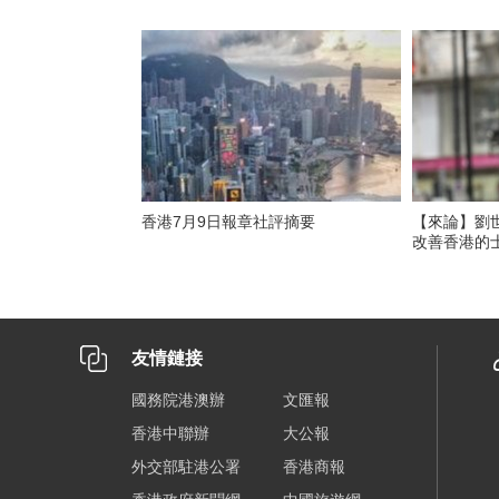
香港7月9日報章社評摘要
【來論】劉
改善香港的
友情鏈接
國務院港澳辦
文匯報
香港中聯辦
大公報
外交部駐港公署
香港商報