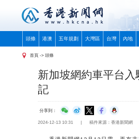
頭條
港澳
五年規劃
大灣區
台灣
內地
首頁
-> 頭條
新加坡網約車平台入駐
記
分享到：
2024-12-13 10:31
|
稿件來源：香港新聞網