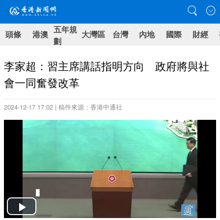
五年規
頭條
港澳
大灣區
台灣
內地
國際
財經
劃
李家超：習主席講話指明方向 政府將與社
會一同奮發改革
2024-12-17 17:02 | 稿件來源：香港中通社
Play