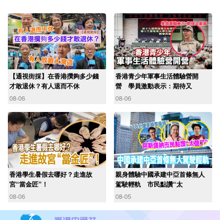
【通視街採】在香港攢夠多少錢
香港青少年軍事生活體驗營開
才敢退休？有人退而不休
營 學員激動表示：期待又
08-06
08-06
香港學生暑假去哪好？走進故
親身體驗中國承建中亞首條無人
宮“當金匠”！
駕駛輕軌 市民點讚“太
08-06
08-05