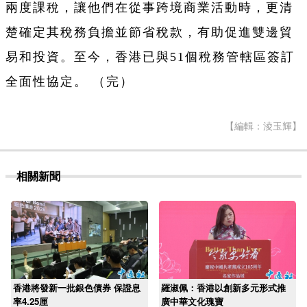
兩度課稅，讓他們在從事跨境商業活動時，更清
楚確定其稅務負擔並節省稅款，有助促進雙邊貿
易和投資。至今，香港已與51個稅務管轄區簽訂
全面性協定。 （完）
【編輯：淩玉輝】
相關新聞
香港將發新一批銀色債券 保證息
羅淑佩：香港以創新多元形式推
率4.25厘
廣中華文化瑰寶