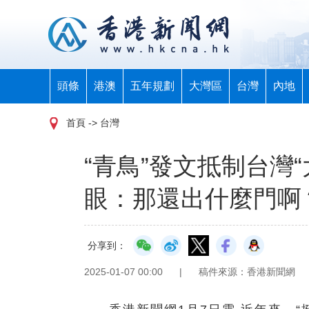
頭條
港澳
五年規劃
大灣區
台灣
內地
首頁
-> 台灣
“青鳥”發文抵制台灣
眼：那還出什麼門啊
分享到：
2025-01-07 00:00
|
稿件來源：香港新聞網