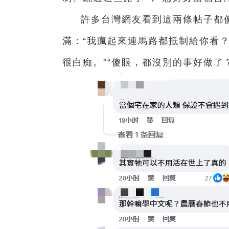
許多台灣網友看到這兩條帖子都傻
滿：“我瘋起來連馬路都抵制給你看？
很白痴。”“傻眼，都沒別的事好做了？