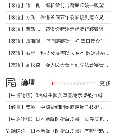
【來論】陳士良：探析當前台灣民眾統一觀望心態的深層成因
【來論】方璇：香港首個五年發展規劃應立足民生務實前行
【來論】董觀志：賽道煥新決定經濟行穩致遠
【來論】屠海鳴：兜兜轉轉話王虹 眾口鑠金“一邊倒”
【來論】石琤：科技發展需以人為本 數碼共融不應讓長者放棄傳統生活方式
【來論】高松傑：從人民大會堂到立法會宴會廳——香港管治新範式的完整拼圖
論壇
更 多
【中通論壇】8名韓生闖美軍基地示威被捕 韓國年輕人反美情緒從何而來？
【解局】曹波：中國電網開始應用量子技術，以後會不再停電嗎？
【中通論壇】日本新版防衛白皮書：動漫皮包藏不住軍國野心
對話陳洋：日本新版《防衛白皮書》有哪些點值得警惕？