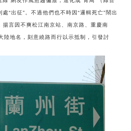
挺綠”網友作風愈趨偏激，進化成“青鳥”（綠營
到處“出征”。不過他們也不時因“邏輯死亡”鬧出
”，揚言因不爽松江南京站、南京路、重慶南
大陸地名，刻意繞路而行以示抵制，引發討