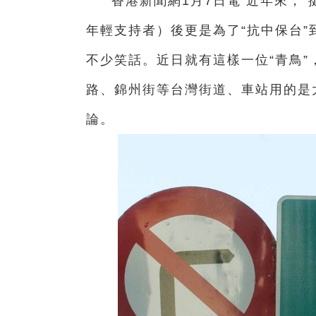
香港新聞網1月7日電 近年來，“
年輕支持者）後更是為了“抗中保台”
不少笑話。近日就有這樣一位“青鳥
路、錦州街等台灣街道、車站用的是
論。