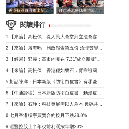
香港特區政府推出新一批銀色債券 每手1萬元保底息4.25厘
拜仁慕尼黑球星訪港 與球迷近距離互動
閱讀排行
1.【來論】高松傑：從人民大會堂到立法會宴會廳——香港管治新範式的完整拼圖
2.【來論】屠海鳴：施政報告第五份 治理質變脈絡清
3.【解局】郭麗：高市內閣在“7.31”成立新版“特高課”意欲何為？
4.【來論】高松傑：香港穩如磐石，背靠祖國才是真正的“終極護城河”
5.對話陳洋：日本新版《防衛白皮書》有哪些點值得警惕？
6.【中通論壇】日本新版防衛白皮書：動漫皮包藏不住軍國野心
7.【來論】石琤：科技發展需以人為本 數碼共融不應讓長者放棄傳統生活方式
8.七月香港樓宇買賣合約按月下跌28.8%
9.滙豐控股上半年稅前利潤按年增23%