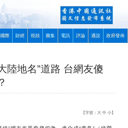
國際
財經
視頻
圖集
電訊
評論
通說
政府發佈
“大陸地名”道路 台網友傻
？
【字號：
大
中
小
】