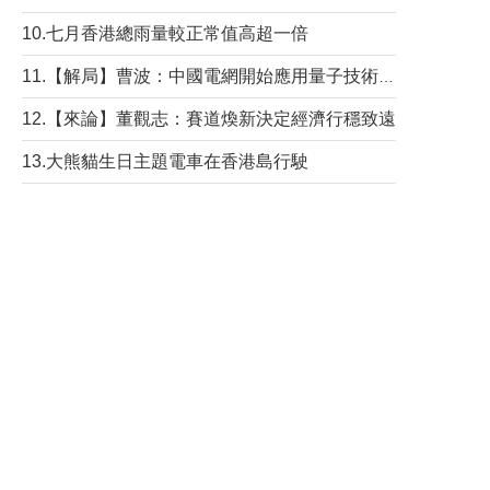
10.七月香港總雨量較正常值高超一倍
11.【解局】曹波：中國電網開始應用量子技術，以後會不再停電嗎？
12.【來論】董觀志：賽道煥新決定經濟行穩致遠
13.大熊貓生日主題電車在香港島行駛