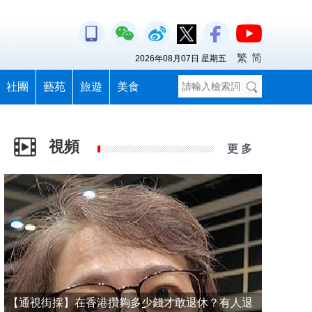
繁
简
2026年08月07日 星期五
社團
藝苑
旅遊
美食
視頻
更 多
【通視街採】在香港攢夠多少錢才敢退休？有人退