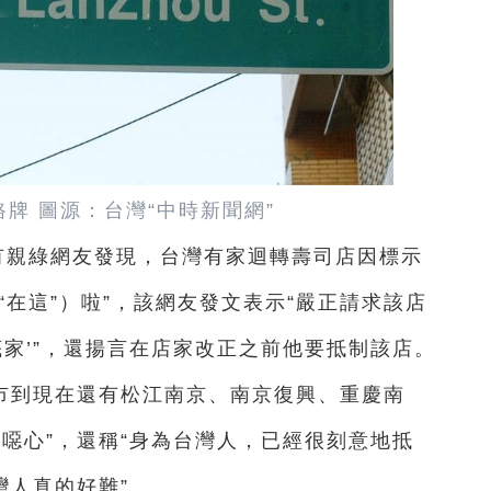
牌 圖源：台灣“中時新聞網”
有親綠網友發現，台灣有家迴轉壽司店因標示
“在這”）啦”，該網友發文表示“嚴正請求該店
‘底家’”，還揚言在店家改正之前他要抵制該店。
市到現在還有松江南京、南京復興、重慶南
噁心”，還稱“身為台灣人，已經很刻意地抵
灣人真的好難”。