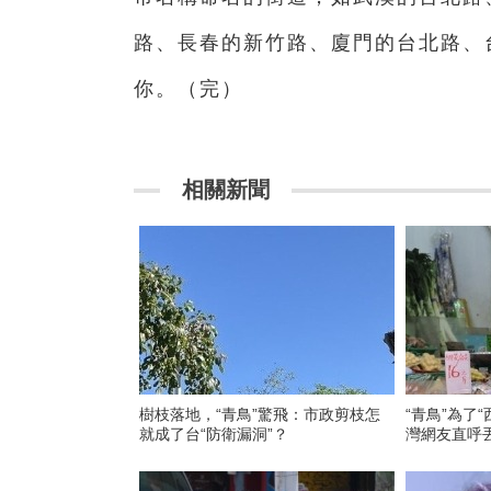
路、長春的新竹路、廈門的台北路、
你。
（完）
相關新聞
樹枝落地，“青鳥”驚飛：市政剪枝怎
“青鳥”為了
就成了台“防衛漏洞”？
灣網友直呼