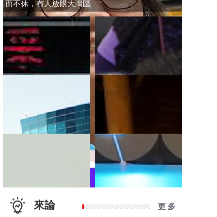
而不休，有人放眼大灣區
來論
更 多