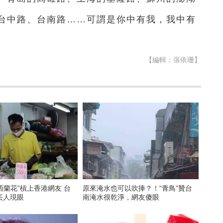
台中路、台南路……可謂是你中有我，我中有
【編輯：張依珊】
“西蘭花”槓上香港網友 台
原來淹水也可以吹捧？！“青鳥”贊台
丟人現眼
南淹水很乾淨，網友傻眼