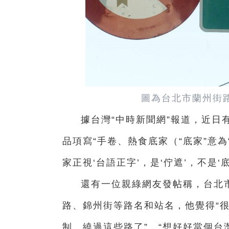
圖為台北市蘭州街路
據台灣“中時新聞網”報道，近日
品項寫“手卷、熱食底家（“底家”意為
家正視‘台語正字’，是‘佇遮’，不是
還有一位親綠網友發帖稱，台北
路、錦州街等路名和站名，他覺得“很
制、繞過這些路了”，“想好好當個台