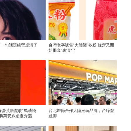
”一句話讓綠營崩潰了
台灣老字號售“大陸製”冬粉 綠營又開
始那套“表演”了
綠營荒唐魔改“馬踏飛
台北燈節合作大陸潮玩品牌，台綠營
的蔣萬安踩踏盧秀燕
跳腳