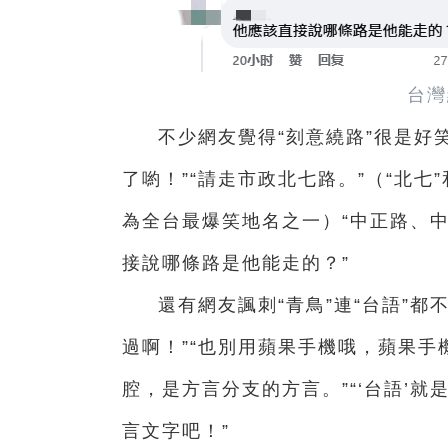
台灣
不少網友覺得“刻意繞路”很是好
了喲！”“請走市政北七路。”（“北七
為全台最爆笑地名之一）“中正路、中
接說哪條路是他能走的？”
還有網友諷刺“青鳥”連“台語”
過啊！”“也別用蘋果手機哦，蘋果手機
腔，是方言分支的方言。”“‘台語’就
言文字吧！”