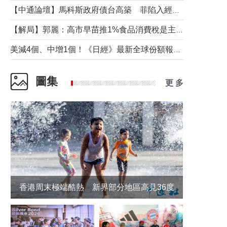
【中通論壇】馬科斯政府債台高築 菲陷入經濟困境與南海對抗惡循環？
【解局】郭麗：高市早苗推1%食品消費稅是主動作為還是被迫“飲鴆止渴”
美減4個、中增1個！《日經》最新全球份額報告透露了什麼？
圖集
更 多
香港周末極端酷熱 新界部分地區高見36度