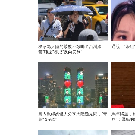
標示為大陸的茶飲不敢喝？台灣綠
通說：“浪姐
營“獵巫”卻成“反向安利”
島內親綠媒體人分享大陸遊見聞，“青
馬年將至，
鳥”又破防
燕”：屬馬