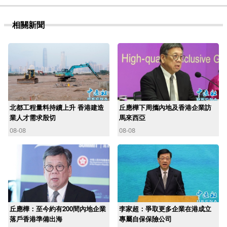
相關新聞
北都工程量料持續上升 香港建造
丘應樺下周攜內地及香港企業訪
業人才需求殷切
馬來西亞
08-08
08-08
丘應樺：至今約有200間內地企業
李家超：爭取更多企業在港成立
落戶香港準備出海
專屬自保保險公司