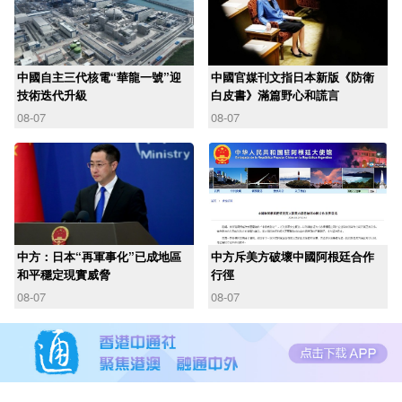
中國自主三代核電“華龍一號”迎
中國官媒刊文指日本新版《防衛
技術迭代升級
白皮書》滿篇野心和謊言
08-07
08-07
中方：日本“再軍事化”已成地區
中方斥美方破壞中國阿根廷合作
和平穩定現實威脅
行徑
08-07
08-07