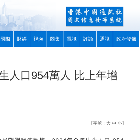
國際
財經
視頻
圖集
電訊
評論
通說
政府發佈
生人口954萬人 比上年增
【字號：
大
中
小
】