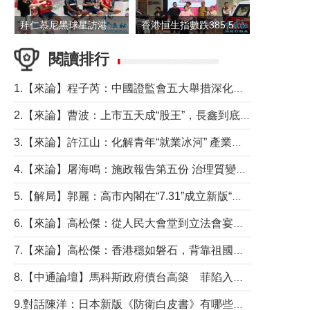
拜仁慕尼黑球星訪港 與球迷近距離互動
香港恒生指數跌385.54點 報25530.28點收盤
閱讀排行
1.【來論】程子芮：中國證監會五大舉措深化內地香港資本市場合作
2.【來論】曹波：上市五天成“股王”，長鑫到底做對什麼了？
3.【來論】許江山：化解青年“就業冰河” 產業升級與過渡支援須雙軌並行
4.【來論】屠海鳴：施政報告第五份 治理質變脈絡清
5.【解局】郭麗：高市內閣在“7.31”成立新版“特高課”意欲何為？
6.【來論】高松傑：從人民大會堂到立法會宴會廳——香港管治新範式的完整拼圖
7.【來論】高松傑：香港穩如磐石，背靠祖國才是真正的“終極護城河”
8.【中通論壇】馬科斯政府債台高築 菲陷入經濟困境與南海對抗惡循環？
9.對話陳洋：日本新版《防衛白皮書》有哪些點值得警惕？