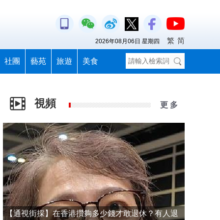
繁
简
2026年08月06日 星期四
社團
藝苑
旅遊
美食
視頻
更 多
【通視街採】在香港攢夠多少錢才敢退休？有人退