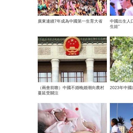
廣東連續7年成為中國第一生育大省
中國出生人口排名出
生娃”
（兩會前瞻）中國不婚晚婚潮向農村
2023年中
蔓延受關注