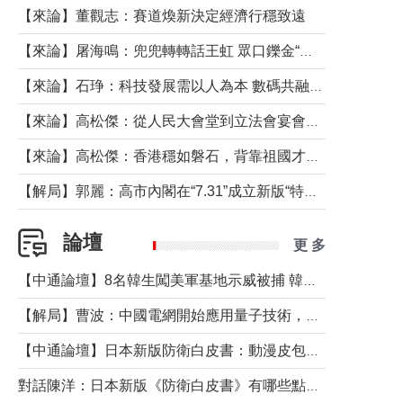
【來論】董觀志：賽道煥新決定經濟行穩致遠
【來論】屠海鳴：兜兜轉轉話王虹 眾口鑠金“一邊倒”
【來論】石琤：科技發展需以人為本 數碼共融不應讓長者放棄傳統生活方式
【來論】高松傑：從人民大會堂到立法會宴會廳——香港管治新範式的完整拼圖
【來論】高松傑：香港穩如磐石，背靠祖國才是真正的“終極護城河”
【解局】郭麗：高市內閣在“7.31”成立新版“特高課”意欲何為？
論壇
更 多
【中通論壇】8名韓生闖美軍基地示威被捕 韓國年輕人反美情緒從何而來？
【解局】曹波：中國電網開始應用量子技術，以後會不再停電嗎？
【中通論壇】日本新版防衛白皮書：動漫皮包藏不住軍國野心
對話陳洋：日本新版《防衛白皮書》有哪些點值得警惕？