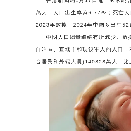
香港新聞網1月17日電 國家統計
萬人，人口出生率為6.77‰；死亡人口
2023年數據，2024年中國多出生5
中國人口總量繼續有所減少。數據
自治區、直轄市和現役軍人的人口，
台居民和外籍人員)140828萬人，