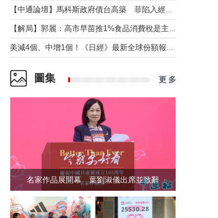
【中通論壇】馬科斯政府債台高築 菲陷入經濟困境與南海對抗惡循環？
【解局】郭麗：高市早苗推1%食品消費稅是主動作為還是被迫“飲鴆止渴”
美減4個、中增1個！《日經》最新全球份額報告透露了什麼？
圖集
更 多
名家作品展開幕 葉劉淑儀出席並致辭