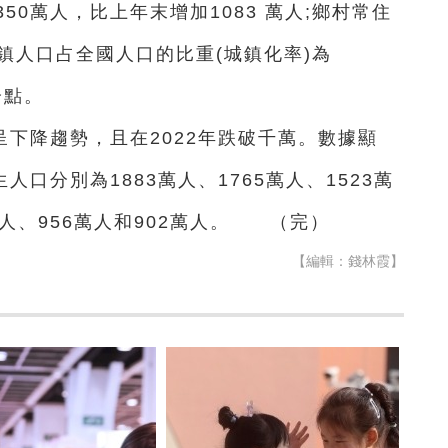
50萬人，比上年末增加1083 萬人;鄉村常住
;城鎮人口占全國人口的比重(城鎮化率)為
分點。
下降趨勢，且在2022年跌破千萬。數據顯
生人口分別為1883萬人、1765萬人、1523萬
2萬人、956萬人和902萬人。 （完）
【編輯：錢林霞】