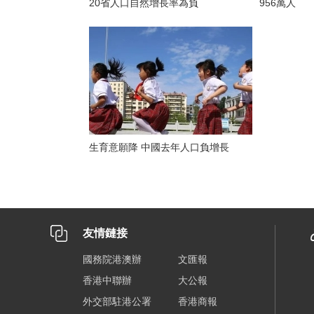
20省人口自然增長率為負
956萬人
生育意願降 中國去年人口負增長
友情鏈接
國務院港澳辦
文匯報
香港中聯辦
大公報
外交部駐港公署
香港商報