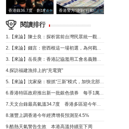
香港錄36.7度 創1884年有紀錄以來最高溫
香港警方“捷駒”行動拘147人 涉洗黑錢逾6億元
閱讀排行
1.【來論】陳士良：探析當前台灣民眾統一觀望心態的深層成因
2.【來論】錢言：密西根這一場初選，為何戳中了兩黨最痛的神經？
3.【來論】岳長庚：香港記協濫用工會名義難逃法律制裁
4.探訪福建漁排上的“充電寶”
5.【來論】沈家燊：狠抓“三新”模式，加快北部都會區建設
6.香港特區政府推出新一批銀色債券 每手1萬元保底息4.25厘
7.天文台錄最高氣溫34.7度 香港多區迎今年最熱一天
8.滙豐上調香港今年經濟增長預測至4.5%
9.酷熱天氣警告生效 本港高溫持續至下周