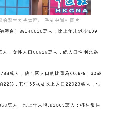
學的學生表演舞蹈。 香港中通社圖片
港澳台）為140828萬人，比上年末減少139
萬人，女性人口68919萬人，總人口性別比為
798萬人，佔全國人口的比重為60.9%；60歲
的22%，其中65歲及以上人口22023萬人，佔
50萬人，比上年末增加1083萬人；鄉村常住