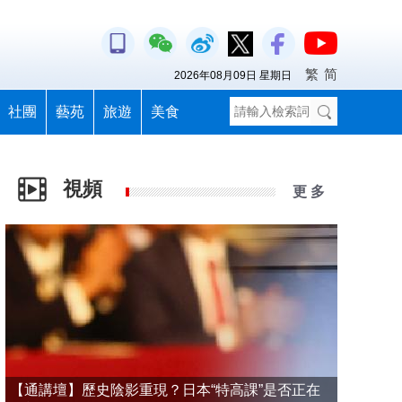
繁
简
2026年08月09日 星期日
社團
藝苑
旅遊
美食
視頻
更 多
【通講壇】歷史陰影重現？日本“特高課”是否正在