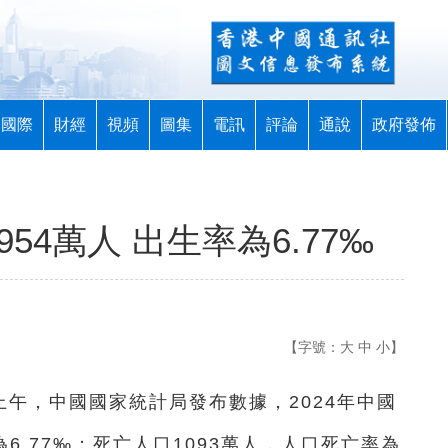
國際
財經
視頻
圖集
電訊
評論
通說
政府發佈
54萬人 出生率為6.77‰
【字號：
大
中
小
】
日上午，中國國家統計局發布數據，2024年中國
6.77‰；死亡人口1093萬人，人口死亡率為