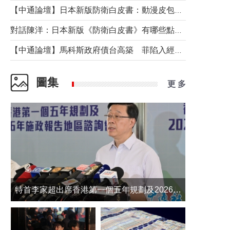
【中通論壇】日本新版防衛白皮書：動漫皮包藏不住軍國野心
對話陳洋：日本新版《防衛白皮書》有哪些點值得警惕？
【中通論壇】馬科斯政府債台高築 菲陷入經濟困境與南海對抗惡循環？
圖集
更 多
​特首李家超出席香港第一個五年規劃及2026年《施政報告》地區諮詢會