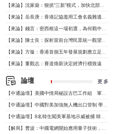
【來論】沈家燊：狠抓“三新”模式，加快北部都會區建設
【來論】岳長庚：香港記協濫用工會名義難逃法律制裁
【來論】錢言：密西根這一場初選，為何戳中了兩黨最痛的神經？
【來論】陳士良：探析當前台灣民眾統一觀望心態的深層成因
【來論】方璇：香港首個五年發展規劃應立足民生務實前行
【來論】董觀志：賽道煥新決定經濟行穩致遠
論壇
更 多
【中通論壇】美國中情局秘設古巴工作組 軍事行動箭在弦上？
【中通論壇】中國對美加強無人機出口管制 學者：貿易與安全考量兼有
【中通論壇】8名韓生闖美軍基地示威被捕 韓國年輕人反美情緒從何而來？
【解局】曹波：中國電網開始應用量子技術，以後會不再停電嗎？