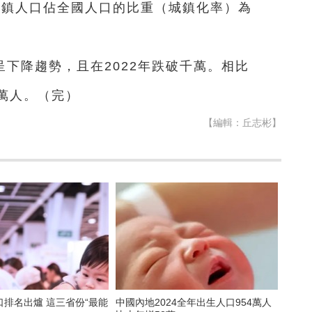
；城鎮人口佔全國人口的比重（城鎮化率）為
下降趨勢，且在2022年跌破千萬。相比
2萬人。（完）
【編輯：丘志彬】
爐 這三省份“最能
中國內地2024全年出生人口954萬人