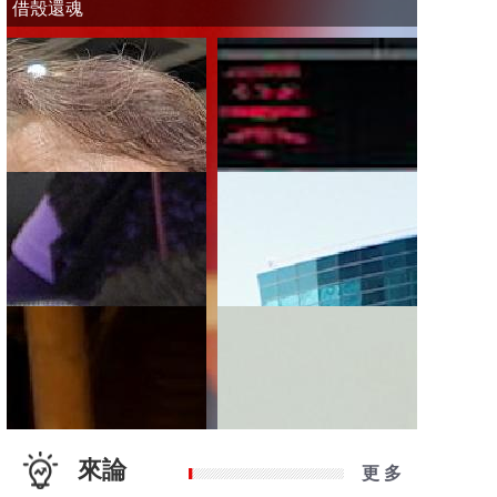
借殼還魂
來論
更 多