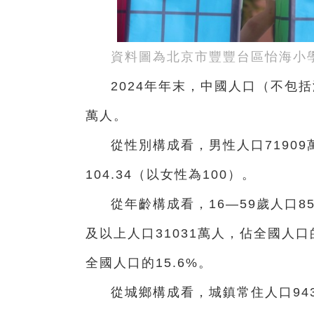
資料圖為北京市豐豐台區怡海小
2024年年末，中國人口（不包括
萬人。
從性別構成看，男性人口71909
104.34（以女性為100）。
從年齡構成看，16—59歲人口85
及以上人口31031萬人，佔全國人口
全國人口的15.6%。
從城鄉構成看，城鎮常住人口943