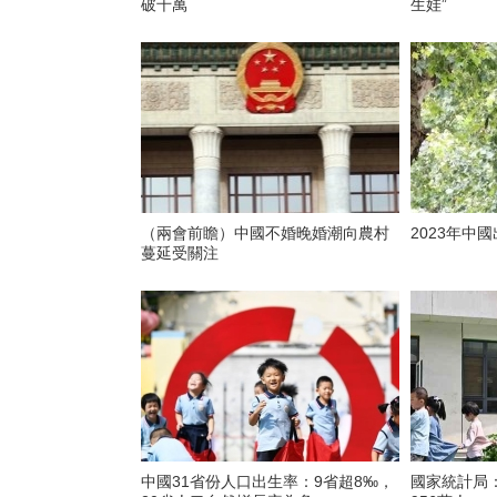
破千萬
生娃”
（兩會前瞻）中國不婚晚婚潮向農村
2023年中
蔓延受關注
中國31省份人口出生率：9省超8‰，
國家統計局：