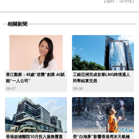
【編輯：張明臻】
相關新聞
香江觀察：45歲“逆襲”創業 AI賦
工銀亞洲完成首筆LNG跨境通人
能“一人公司”
民幣結算交易
08-07
08-06
香港啟德醫院10月投入服務覆蓋
受“白海豚”影響香港周末天氣極