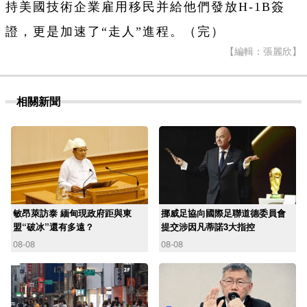
持美國技術企業雇用移民并給他們發放H-1B簽
證，更是加速了“走人”進程。（完）
【編輯：張麗欣】
相關新聞
敏昂萊訪泰 緬甸現政府距與東
挪威足協向國際足聯道德委員會
盟“破冰”還有多遠？
提交涉因凡蒂諾3大指控
08-08
08-08