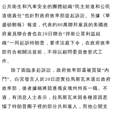
公共衛生和汽車安全的團體組織“民主前進和公民
道德責任”也針對政府效率部提起訴訟。另據《華
盛頓郵報》報道，代表約80萬聯邦雇員的美國政
府雇員聯合會也在20日聯合“捍衛公眾利益組
織”一同起訴特朗普，要求法庭下令，在政府效率
部符合相關法規前，不得以顧問委員會形式工
作。
除了面臨多起訴訟，政府效率部還被質疑“內
鬥”。白宮發言人於20日證實拉馬斯瓦米退出政府
效率部，後者據稱將競逐俄亥俄州州長一職。不
過，有消息人士表示，拉馬斯瓦米因各種原因惹
惱了特朗普圈子裡的部分共和黨人，而他公開支