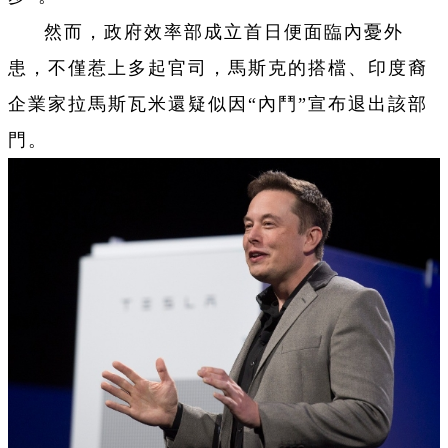
然而，政府效率部成立首日便面臨內憂外
患，不僅惹上多起官司，馬斯克的搭檔、印度裔
企業家拉馬斯瓦米還疑似因“內鬥”宣布退出該部
門。