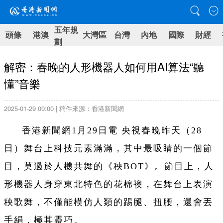
五年規
頭條
港澳
大灣區
台灣
內地
國際
財經
劃
解密：春晚的人形機器人如何用AI算法“聽
懂”音樂
2025-01-29 00:00 | 稿件來源：香港新聞網
香港新聞網1月29日電 央視春晚昨天（28
日）舞台上科技元素滿滿，其中最吸睛的一個節
目，莫過於人機共舞的《秧BOT》。節目上，人
形機器人身穿東北特色的花棉襖，在舞台上表演
秧歌舞，不僅能模仿人類的踢腿、扭腰，還會丟
手絹，極其靈巧。