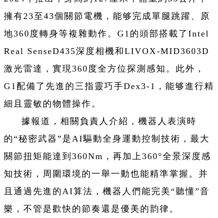
擁有23至43個關節電機，能够完成單腿跳躍、原
地360度轉身等複雜動作。G1的頭部搭載了Intel
Real SenseD435深度相機和LIVOX-MID3603D
激光雷達，實現360度全方位探測感知。此外，
G1配備了先進的三指靈巧手Dex3-1，能够進行精
細且靈敏的物體操作。
據報道，相關負責人介紹，機器人表演時
的“秘密武器”是AI驅動全身運動控制技術，最大
關節扭矩能達到360Nm，再加上360°全景深度感
知技術，周圍環境的一舉一動也能精準掌握。并
且通過先進的AI算法，機器人們能完美“聽懂”音
樂，不管是歡快的節奏還是優美的韵律。