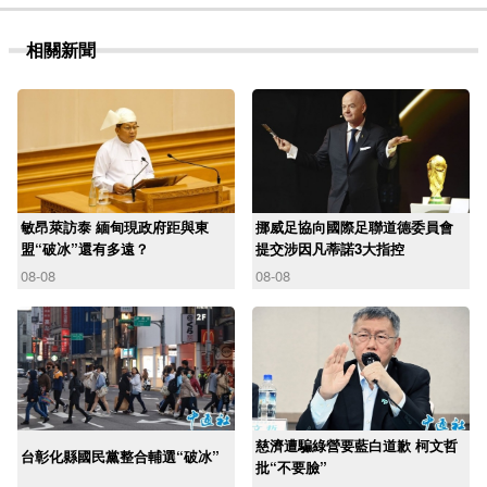
相關新聞
敏昂萊訪泰 緬甸現政府距與東
挪威足協向國際足聯道德委員會
盟“破冰”還有多遠？
提交涉因凡蒂諾3大指控
08-08
08-08
慈濟遭騙綠營要藍白道歉 柯文哲
台彰化縣國民黨整合輔選“破冰”
批“不要臉”