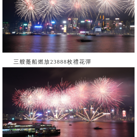
三艘躉船燃放23888枚禮花彈