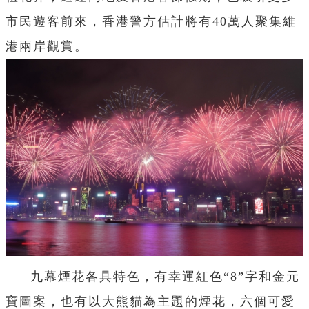
市民遊客前來，香港警方估計將有40萬人聚集維
港兩岸觀賞。
九幕煙花各具特色，有幸運紅色“8”字和金元
寶圖案，也有以大熊貓為主題的煙花，六個可愛