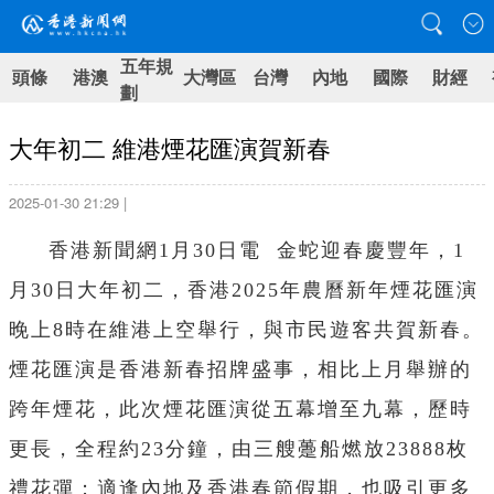
五年規
頭條
港澳
大灣區
台灣
內地
國際
財經
劃
大年初二 維港煙花匯演賀新春
2025-01-30 21:29 |
香港新聞網1月30日電 金蛇迎春慶豐年，1
月30日大年初二，香港2025年農曆新年煙花匯演
晚上8時在維港上空舉行，與市民遊客共賀新春。
煙花匯演是香港新春招牌盛事，相比上月舉辦的
跨年煙花，此次煙花匯演從五幕增至九幕，歷時
更長，全程約23分鐘，由三艘躉船燃放23888枚
禮花彈；適逢內地及香港春節假期，也吸引更多