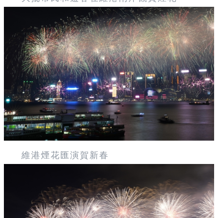
維港煙花匯演賀新春