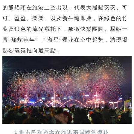
的熊貓頭在維港上空出現，代表大熊貓安安、可
可、盈盈、樂樂，以及新生龍鳳胎，在綠色的竹
葉及銀色的流光襯托下，象徵快樂團圓。壓軸一
幕“瑞蛇豐年”，“游星”煙花在空中起舞，將現場
熱烈氣氛推向最高點。
大批市民和遊客在維港兩岸觀賞煙花