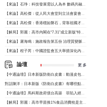
【來論】石琤：科技發展需以人為本 數碼共融不應讓長者放棄傳統生活方式
【來論】高松傑：從人民大會堂到立法會宴會廳——香港管治新範式的完整拼圖
【來論】高松傑：香港穩如磐石，背靠祖國才是真正的“終極護城河”
【解局】郭麗：高市內閣在“7.31”成立新版“特高課”意欲何為？
【來論】屠海鳴：施政報告第五份 治理質變脈絡清
【來論】程子芮：中國證監會五大舉措深化內地香港資本市場合作
論壇
更 多
【中通論壇】日本新版防衛白皮書：動漫皮包藏不住軍國野心
對話陳洋：日本新版《防衛白皮書》有哪些點值得警惕？
【中通論壇】馬科斯政府債台高築 菲陷入經濟困境與南海對抗惡循環？
【解局】郭麗：高市早苗推1%食品消費稅是主動作為還是被迫“飲鴆止渴”