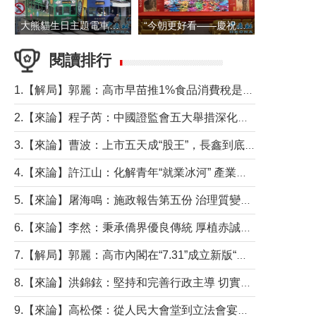
大熊貓生日主題電車在香港島行駛
“今朝更好看——慶祝中國共產黨成立105周年名家作品展”6日起舉行
閱讀排行
1.【解局】郭麗：高市早苗推1%食品消費稅是主動作為還是被迫“飲鴆止渴”
2.【來論】程子芮：中國證監會五大舉措深化內地香港資本市場合作
3.【來論】曹波：上市五天成“股王”，長鑫到底做對什麼了？
4.【來論】許江山：化解青年“就業冰河” 產業升級與過渡支援須雙軌並行
5.【來論】屠海鳴：施政報告第五份 治理質變脈絡清
6.【來論】李然：秉承僑界優良傳統 厚植赤誠家國情懷
7.【解局】郭麗：高市內閣在“7.31”成立新版“特高課”意欲何為？
8.【來論】洪錦鉉：堅持和完善行政主導 切實維護行政立法良性互動
9.【來論】高松傑：從人民大會堂到立法會宴會廳——香港管治新範式的完整拼圖