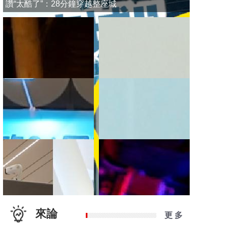
讚“太酷了”：28分鐘穿越整座城
來論
更 多