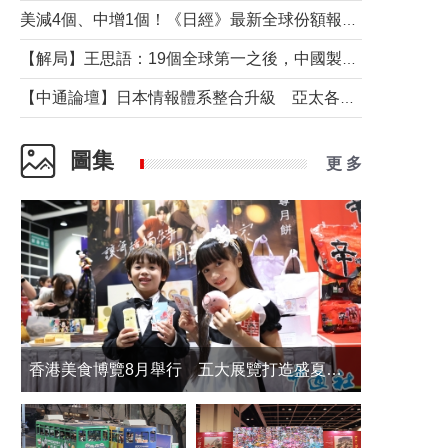
美減4個、中增1個！《日經》最新全球份額報告透露了什麼？
【解局】王思語：19個全球第一之後，中國製造還需跨過哪些關口？
【中通論壇】日本情報體系整合升級 亞太各國如何應對？
圖集
更 多
香港美食博覽8月舉行 五大展覽打造盛夏嘉年華