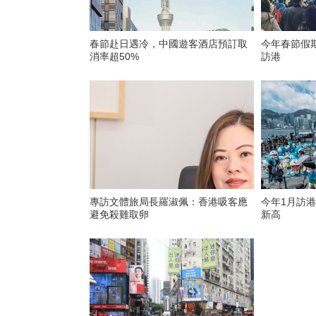
春節赴日遇冷，中國遊客酒店預訂取
今年春節假期
消率超50%
訪港
專訪文體旅局長羅淑佩：香港吸客應
今年1月訪港
避免殺雞取卵
新高