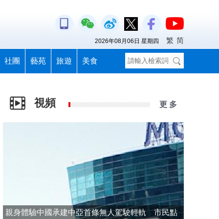
繁
简
2026年08月06日 星期四
社團
藝苑
旅遊
美食
視頻
更 多
親身體驗中國承建中亞首條無人駕駛輕軌 市民點