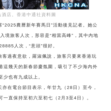
島酒店。香港中通社資料圖
“2025農曆新年賽馬日”活動後見記者。她公
萬入境旅客人次，形容是“相當高峰”，其中內地
8885人次，“意頭”很好。
旅客過夜意欲，羅淑佩說，旅客只要來香港玩
港這幾天的新春節慶氛圍，吸引了不少海內外
至少也有九成以上。
天亦在電台節目表示，年廿九（28日）至今，
可一直保持至初六至初七（2月3至4日）。