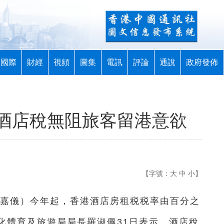
國際
財經
視頻
圖集
電訊
評論
通說
政府發佈
酒店稅無阻旅客留港意欲
【字號：
大
中
小
】
 徐嘉儀）今年起，香港酒店房租税税率由百分之
化體育及旅遊局局長羅淑佩31日表示，酒店稅