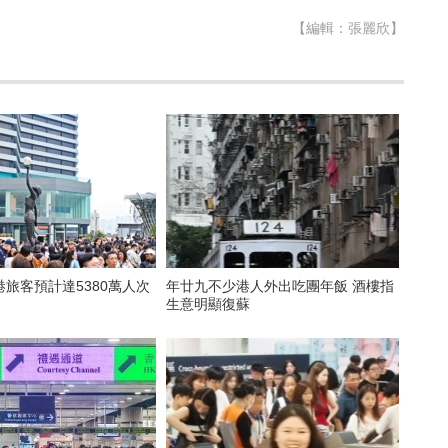
【編輯：張麗欣】
旅客預計達5380萬人次
年廿九不少港人外出吃團年飯 酒樓指
生意明顯復蘇