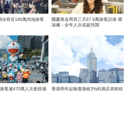
估有近140萬內地旅客
國慶黃金周首三天67.6萬旅客訪港 羅
淑佩：全年人次或超預期
旅客逾470萬人次創疫後
香港明年起恢復徵收3%的酒店房租稅