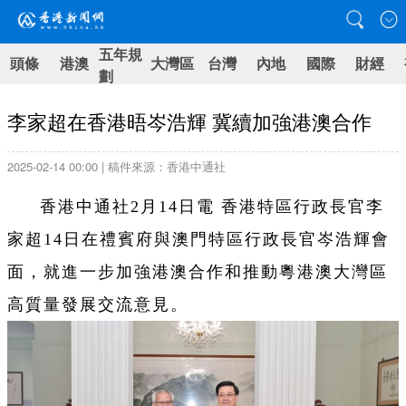
五年規
頭條
港澳
大灣區
台灣
內地
國際
財經
劃
李家超在香港晤岑浩輝 冀續加強港澳合作
2025-02-14 00:00 | 稿件來源：香港中通社
香港中通社2月14日電 香港特區行政長官李
家超14日在禮賓府與澳門特區行政長官岑浩輝會
面，就進一步加強港澳合作和推動粵港澳大灣區
高質量發展交流意見。