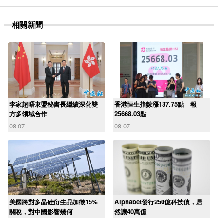
相關新聞
李家超晤東盟秘書長繼續深化雙
香港恒生指數漲137.75點 報
方多領域合作
25668.03點
08-07
08-07
美國將對多晶硅衍生品加徵15%
Alphabet發行250億科技債，居
關稅，對中國影響幾何
然讓40萬億