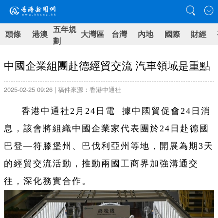
五年規
頭條
港澳
大灣區
台灣
內地
國際
財經
劃
中國企業組團赴德經貿交流 汽車領域是重點
2025-02-25 09:26 | 稿件來源：香港中通社
香港中通社2月24日電 據中國貿促會24日消
息，該會將組織中國企業家代表團於24日赴德國
巴登—符滕堡州、巴伐利亞州等地，開展為期3天
的經貿交流活動，推動兩國工商界加強溝通交
往，深化務實合作。