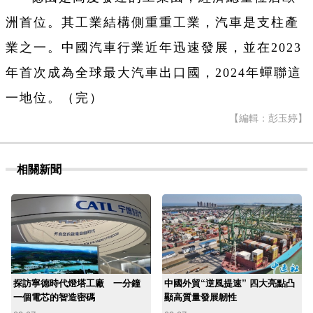
洲首位。其工業結構側重重工業，汽車是支柱產
業之一。中國汽車行業近年迅速發展，並在2023
年首次成為全球最大汽車出口國，2024年蟬聯這
一地位。（完）
【編輯：彭玉婷】
相關新聞
探訪寧德時代燈塔工廠 一分鐘
中國外貿“逆風提速” 四大亮點凸
一個電芯的智造密碼
顯高質量發展韌性