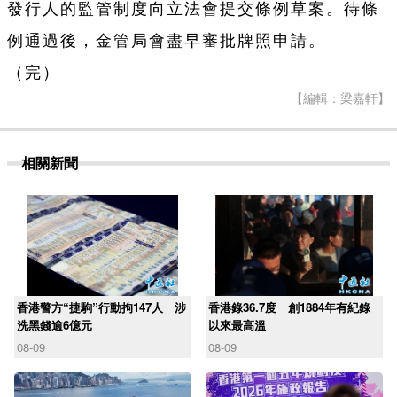
發行人的監管制度向立法會提交條例草案。待條
例通過後，金管局會盡早審批牌照申請。
（完）
【編輯：梁嘉軒】
相關新聞
香港警方“捷駒”行動拘147人 涉
香港錄36.7度 創1884年有紀錄
洗黑錢逾6億元
以來最高溫
08-09
08-09