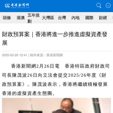
五年規
頭條
港澳
大灣區
台灣
內地
國際
財經
劃
財政預算案｜香港將進一步推進虛擬資產發
展
2025-02-26 12:41 | 稿件來源：香港新聞網
香港新聞網2月26日電 香港特區政府財政司
司長陳茂波26日向立法會提交2025/26年度《財
政預算案》。陳茂波表示，香港將繼續積極發展
香港的虛擬資產生態圈。