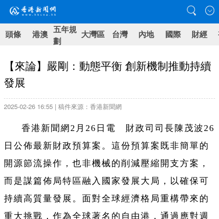
五年規
頭條
港澳
大灣區
台灣
內地
國際
財經
劃
【來論】嚴剛：動態平衡 創新機制推動持續
發展
2025-02-26 16:55 | 稿件來源：香港新聞網
香港新聞網2月26日電 財政司司長陳茂波26
日公佈最新財政預算案。這份預算案既非簡單的
開源節流操作，也非機械的削減壓縮開支方案，
而是謀篇佈局特區融入國家發展大局，以確保可
持續高質量發展。面對全球經濟格局重構帶來的
重大挑戰，作為全球著名的自由港，通過應對週