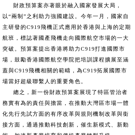
財政預算案亦著眼於融入國家發展大局，
以“兩制”之利助力強國建設。今年一月，國家自
主研發的C919飛機正式應用於香港與上海的定期
航班，標誌著國產飛機走向國際航空市場的一大
突破。預算案提出香港將助力C919打進國際市
場，鼓勵香港國際航空學院把培訓課程擴展至涵
蓋與C919飛機相關的範疇，為C919拓展國際市
場當好超級聯繫人的重要角色。
總之，新一份財政預算案展現了特區管治者
務實有為的責任與擔當，在推動大灣區市場一體
化先行先試方面的有序改革與規則機制改革與銜
接方面，通過推動科技創新，催生新模式、新動