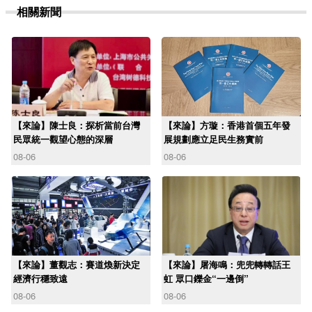
相關新聞
【來論】陳士良：探析當前台灣
【來論】方璇：香港首個五年發
民眾統一觀望心態的深層
展規劃應立足民生務實前
08-06
08-06
【來論】董觀志：賽道煥新決定
【來論】屠海鳴：兜兜轉轉話王
經濟行穩致遠
虹 眾口鑠金“一邊倒”
08-06
08-06