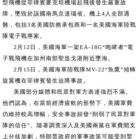
型飛機從菲律賓麥克坦機場起飛後發生嚴重故
障，墜毀於該國南馬京達瑙省。機上4人全部遇
難，包括3名美國防務承包商和一名美國海軍陸戰
隊電子戰專家。
2月12日，美國海軍一架EA-18G“咆哮者”電
子戰飛機在加州南部聖迭戈港附近墜海。
2月15日，美國海軍陸戰隊MV-22“魚鷹”傾轉
旋翼機在菲律賓發生迫降事故。
美國部分媒體和民眾對軍方表達強烈不滿。
他們認為，在當前經濟疲軟的形勢下，美國軍費
仍維持較高增幅，安全事故頻發“削弱了民眾對軍
隊的信任”。隨著調查深入及美國兩黨在軍費開支
上分歧加劇，特朗普政府的軍事政策可能受到掣