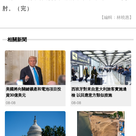
肘。（完）
【編輯：林曉惠】
相關新聞
美國將向關鍵礦產和電池項目投
西班牙對來自意大利旅客實施邊
資30億美元
檢 以回應意方類似措施
08-08
08-08