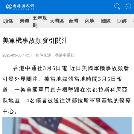
五年規
頭條
港澳
大灣區
台灣
內地
國際
財經
劃
美軍機事故頻發引關注
2025-03-06 14:57 | 稿件來源：香港中通社
香港中通社3月6日電 近日美國軍機事故頻發
引發外界關注。據當地媒體當地時間3月5日報
道，一架美國軍用直升機墜毀在洪都拉斯科馬亞
瓜地區，4名傷者被送往洪都拉斯軍事基地的醫療
中心。