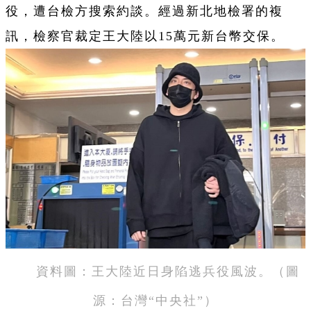
役，遭台檢方搜索約談。經過新北地檢署的複
訊，檢察官裁定王大陸以15萬元新台幣交保。
資料圖：王大陸近日身陷逃兵役風波。（圖
源：台灣“中央社”）