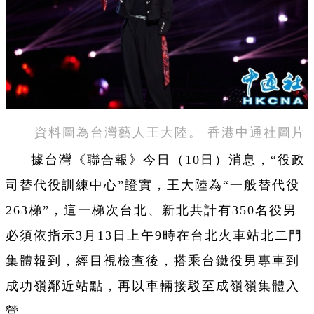
資料圖為台灣藝人王大陸。 香港中通社圖片
據台灣《聯合報》今日（10日）消息，“役政
司替代役訓練中心”證實，王大陸為“一般替代役
263梯”，這一梯次台北、新北共計有350名役男
必須依指示3月13日上午9時在台北火車站北二門
集體報到，經目視檢查後，搭乘台鐵役男專車到
成功嶺鄰近站點，再以車輛接駁至成嶺嶺集體入
營。