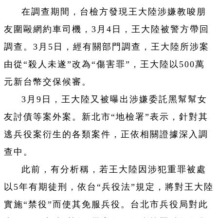
在調查期間，台檢方發現王大陸涉嫌教唆朋
友圍毆網約車司機，3月4日，王大陸被警方帶回
調查。3月5日，經有關部門調查，王大陸所涉案
由從“殺人未遂”改為“傷害罪”，王大陸以500萬
元新台幣交保候審。
3月9日，王大陸又被曝出涉嫌委託黑幫幫女
友討債等案外案。新北市“地檢署”表示，針對其
逃兵役案衍生的各類案件，正依相關證據深入調
查中。
此前，有分析稱，若王大陸因涉犯重罪被處
以5年有期徒刑，依台“兵役法”規定，將對王大陸
實施“禁役”而使其免服兵役。台北市兵役局對此