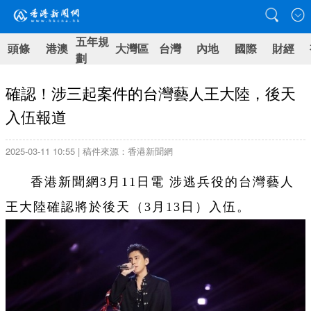
五年規
頭條
港澳
大灣區
台灣
內地
國際
財經
劃
確認！涉三起案件的台灣藝人王大陸，後天
入伍報道
2025-03-11 10:55 | 稿件來源：香港新聞網
香港新聞網3月11日電 涉逃兵役的台灣藝人
王大陸確認將於後天（3月13日）入伍。