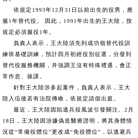
依規定1993年12月31日以前出生的役男，應
服1年替代役。 因此，1991年出生的王大陸，按
規定必須服役1年。
負責人表示，王大陸須先到成功嶺替代役訓
練班基礎訓練，預計四月初經役別征選，分發到
替代役服務機關，并強調王沒有特殊禮遇，會正
常作息、操課。
針對王大陸涉多起案件，負責人表示，王大
陸入伍後若有法院傳喚，依規定請假出庭。
最近，王大陸因陷逃兵役風波引發關注。2月
18日，王大陸因涉嫌偽造醫療證明，將其身體情
況從“常備役體位”更改成“免役體位”，以逃避兵