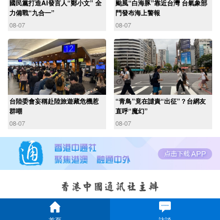
國民黨打造AI發言人“鄭小文” 全
颱風“白海豚”靠近台灣 台氣象部
力備戰“九合一”
門發布海上警報
08-07
08-07
台陸委會妄稱赴陸旅遊藏危機惹
“青鳥”竟在譴責“出征”？台網友
群嘲
直呼“魔幻”
08-07
08-07
首頁
訪談