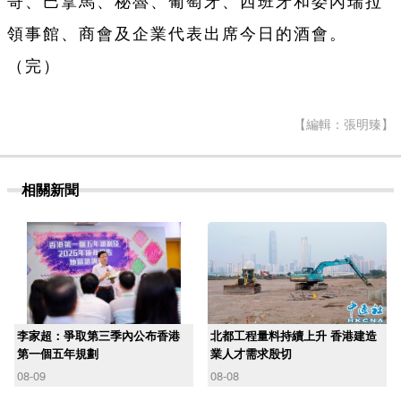
哥、巴拿馬、秘魯、葡萄牙、西班牙和委內瑞拉
領事館、商會及企業代表出席今日的酒會。
（完）
【編輯：張明臻】
相關新聞
李家超：爭取第三季內公布香港
北都工程量料持續上升 香港建造
第一個五年規劃
業人才需求殷切
08-09
08-08