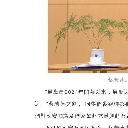
蔡若蓮
“展廳自2024年開幕以來，展廳
迎。”蔡若蓮笑道，“同學們參觀時都
們對國安知識及國家如此充滿興趣及
為做好國安及國民教育，蔡若蓮