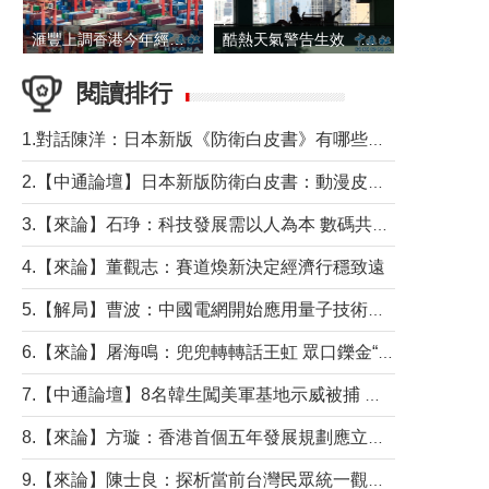
滙豐上調香港今年經濟增長預測至4.5%
酷熱天氣警告生效 本港高溫持續至下周
閱讀排行
1.對話陳洋：日本新版《防衛白皮書》有哪些點值得警惕？
2.【中通論壇】日本新版防衛白皮書：動漫皮包藏不住軍國野心
3.【來論】石琤：科技發展需以人為本 數碼共融不應讓長者放棄傳統生活方式
4.【來論】董觀志：賽道煥新決定經濟行穩致遠
5.【解局】曹波：中國電網開始應用量子技術，以後會不再停電嗎？
6.【來論】屠海鳴：兜兜轉轉話王虹 眾口鑠金“一邊倒”
7.【中通論壇】8名韓生闖美軍基地示威被捕 韓國年輕人反美情緒從何而來？
8.【來論】方璇：香港首個五年發展規劃應立足民生務實前行
9.【來論】陳士良：探析當前台灣民眾統一觀望心態的深層成因