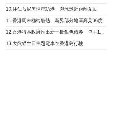
10.拜仁慕尼黑球星訪港 與球迷近距離互動
11.香港周末極端酷熱 新界部分地區高見36度
12.香港特區政府推出新一批銀色債券 每手1萬元保底息4.25厘
13.大熊貓生日主題電車在香港島行駛