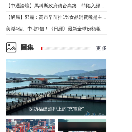
【中通論壇】馬科斯政府債台高築 菲陷入經濟困境與南海對抗惡循環？
【解局】郭麗：高市早苗推1%食品消費稅是主動作為還是被迫“飲鴆止渴”
美減4個、中增1個！《日經》最新全球份額報告透露了什麼？
圖集
更 多
探訪福建漁排上的“充電寶”