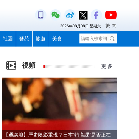
繁
简
2026年08月08日 星期六
社團
藝苑
旅遊
美食
視頻
更 多
【通講壇】歷史陰影重現？日本“特高課”是否正在