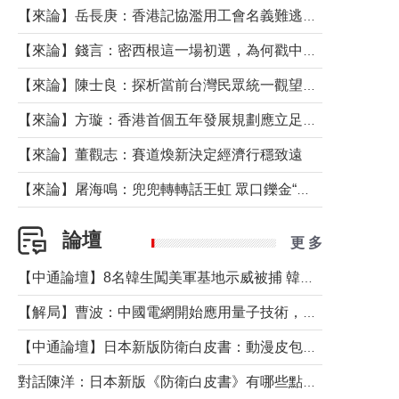
【來論】岳長庚：香港記協濫用工會名義難逃法律制裁
【來論】錢言：密西根這一場初選，為何戳中了兩黨最痛的神經？
【來論】陳士良：探析當前台灣民眾統一觀望心態的深層成因
【來論】方璇：香港首個五年發展規劃應立足民生務實前行
【來論】董觀志：賽道煥新決定經濟行穩致遠
【來論】屠海鳴：兜兜轉轉話王虹 眾口鑠金“一邊倒”
論壇
更 多
【中通論壇】8名韓生闖美軍基地示威被捕 韓國年輕人反美情緒從何而來？
【解局】曹波：中國電網開始應用量子技術，以後會不再停電嗎？
【中通論壇】日本新版防衛白皮書：動漫皮包藏不住軍國野心
對話陳洋：日本新版《防衛白皮書》有哪些點值得警惕？