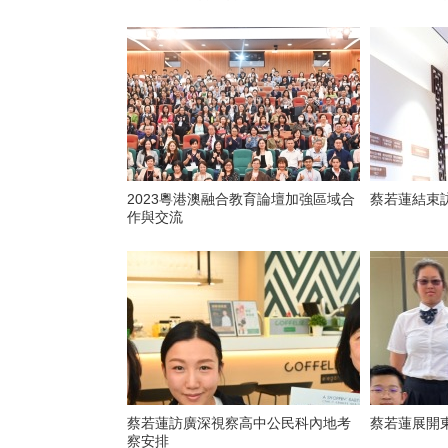
2023粵港澳融合教育論壇加強區域合
蔡若蓮結束
作與交流
蔡若蓮訪廣深視察高中公民科內地考
蔡若蓮展開
察安排