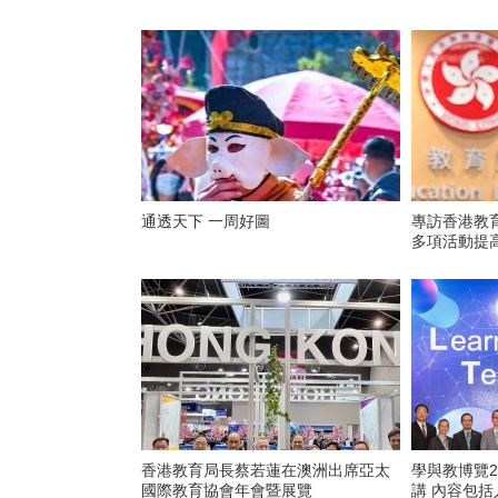
通透天下 一周好圖
專訪香港教
多項活動提
香港教育局長蔡若蓮在澳洲出席亞太
學與教博覽2
國際教育協會年會暨展覽
講 內容包