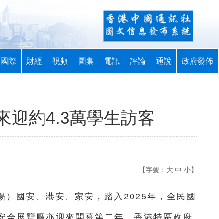
國際
財經
視頻
圖集
電訊
評論
通說
政府發佈
迎約4.3萬學生訪客
【字號：
大
中
小
】
譚暢）國安、港安、家安，踏入2025年，全民國
安全展覽廳亦迎來開幕第二年。香港特區政府