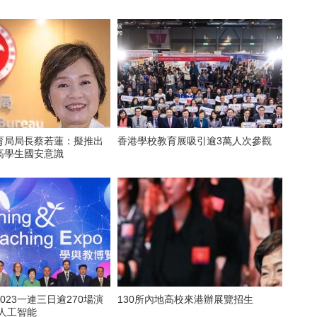
育局局長蔡若蓮：擬推出
香港學校教育展吸引逾3萬人次參觀
高學生國安意識
023一連三日逾270場演
130所內地高校來港辦展覽招生
括人工智能