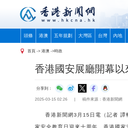
頭條
港澳
五年規劃
大灣區
台灣
內地
首頁
-> 港澳 ->時政
香港國安展廳開幕以來
分享到：
2025-03-15 02:26
|
稿件來源：香港新聞網
香港新聞網3月15日電（記者 
家安全教育日迎來十周年，香港國家