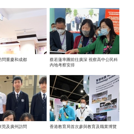
訪問重慶和成都
蔡若蓮率團前往廣深 視察高中公民科
內地考察安排
東莞及廣州訪問
香港教育局首次參與教育及職業博覽