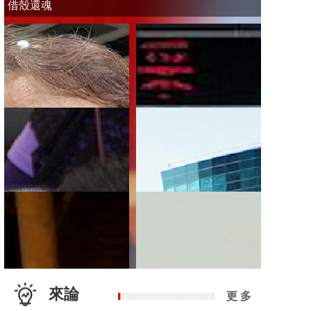
借殼還魂
來論
更 多