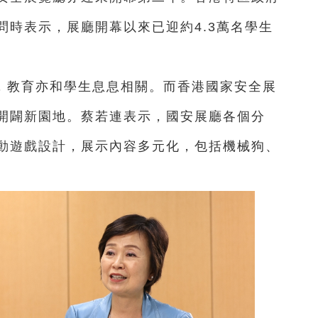
問時表示，展廳開幕以來已迎約4.3萬名學生
，教育亦和學生息息相關。而香港國家安全展
開闢新園地。蔡若連表示，國安展廳各個分
動遊戲設計，展示內容多元化，包括機械狗、