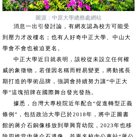
圖源：中原大學總務處網站
消息一出引發討論，有網友認為校方可能受
到壓力才改樓名；也有人好奇中正大學、中山大
學會不會也被迫更名。
中正大學近日就表明，該校從未設立任何權
威的象徵物，若僅因名稱而輕易變更，將動搖長
期打造的學術品牌，強調會持續努力讓“中正大
學”這塊招牌在國際舞台發光發熱。
據悉，台灣大專校院近年配合“促進轉型正義
條例”，包括政治大學已於2018年，將中正圖書
館的蔣介石銅像移放到華興育幼院，2023年也移
除四維堂內蔣介石遺像，並更名校內公車站“蔣公