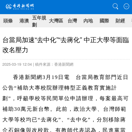
五年規
頭條
港澳
大灣區
台灣
內地
國際
財經
劃
台當局加速“去中化”“去蔣化” 中正大學等面臨
改名壓力
2025-03-19 12:04 | 稿件來源：香港新聞網
香港新聞網3月19日電 台當局教育部門近日
公告“補助大專校院辦理轉型正義教育實施計
劃”，呼籲學校等民間單位申請辦理，每案最高可
補助30萬元新台幣。此前，政治大學、台灣師範
大學等校均已“去蔣化”、“去中化”，分別移除蔣
介石銅像與改校歌。有教師代表認為，民進黨當