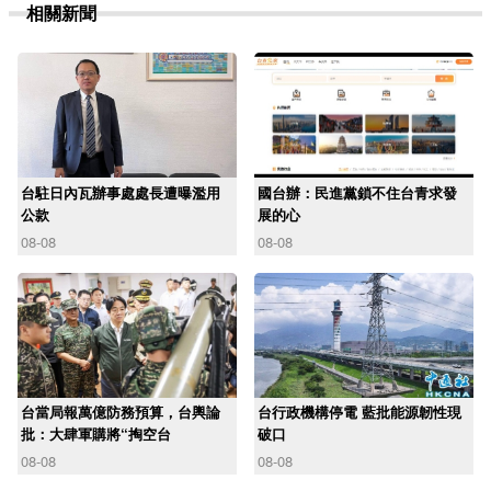
相關新聞
台駐日內瓦辦事處處長遭曝濫用
國台辦：民進黨鎖不住台青求發
公款
展的心
08-08
08-08
台當局報萬億防務預算，台輿論
台行政機構停電 藍批能源韌性現
批：大肆軍購將“掏空台
破口
08-08
08-08