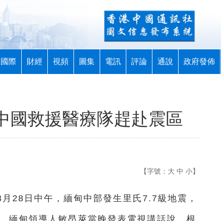
國際
財經
視頻
圖集
電訊
評論
通說
政府發佈
 中國救援醫療隊趕赴震區
【字號：
大
中
小
】
3月28日中午，緬甸中部發生里氏7.7級地震，
態。緬甸領導人敏昂萊當晚發表電視講話說，根