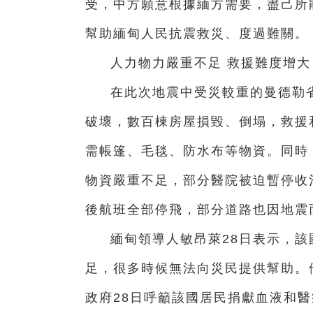
受，中方願意根據緬方需要，盡己所
幫助緬甸人民抗震救災、度過難關。
人力物力嚴重不足 救援難度增大
在此次地震中受災較重的曼德勒
破壞，數百棟房屋損毀、倒塌，救援
需帳篷、毛毯、防水布等物資。同時
物資嚴重不足，部分醫院被迫暫停收
後航班全部停飛，部分道路也因地震
緬甸領導人敏昂萊28日表示，
足，很多時候無法向災民提供幫助。
政府28日呼籲該國居民捐獻血液和