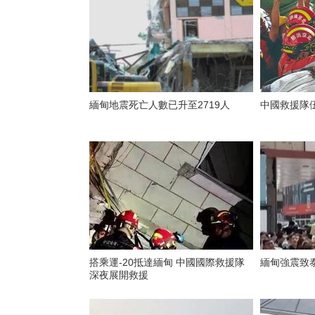
緬甸地震死亡人數已升至2719人
中國救援隊
搭乘運-20抵達緬甸 中國國際救援隊
緬甸強震致泰
深夜展開救援