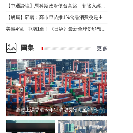
【中通論壇】馬科斯政府債台高築 菲陷入經濟困境與南海對抗惡循環？
【解局】郭麗：高市早苗推1%食品消費稅是主動作為還是被迫“飲鴆止渴”
美減4個、中增1個！《日經》最新全球份額報告透露了什麼？
圖集
更 多
滙豐上調香港今年經濟增長預測至4.5%