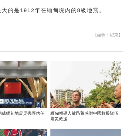
大的是1912年在緬甸境內的8級地震。
【編輯：紀東】
完成緬甸地震災害評估任
緬甸領導人敏昂萊感謝中國救援隊伍
震災救援