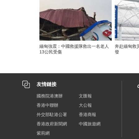
緬甸強震：中國救援隊救出一名老人
奔赴緬甸救
13公民受傷
發
友情鏈接
國務院港澳辦
文匯報
香港中聯辦
大公報
外交部駐港公署
香港商報
香港政府新聞網
中國旅遊網
紫荊網