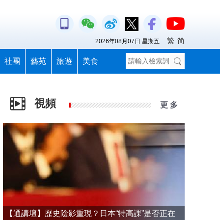
繁
简
2026年08月07日 星期五
社團
藝苑
旅遊
美食
視頻
更 多
【通講壇】歷史陰影重現？日本“特高課”是否正在