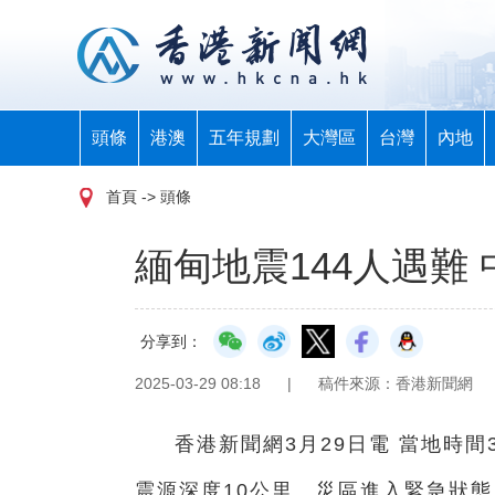
頭條
港澳
五年規劃
大灣區
台灣
內地
首頁
-> 頭條
緬甸地震144人遇難
分享到：
2025-03-29 08:18
|
稿件來源：香港新聞網
香港新聞網3月29日電 當地時間
震源深度10公里。災區進入緊急狀