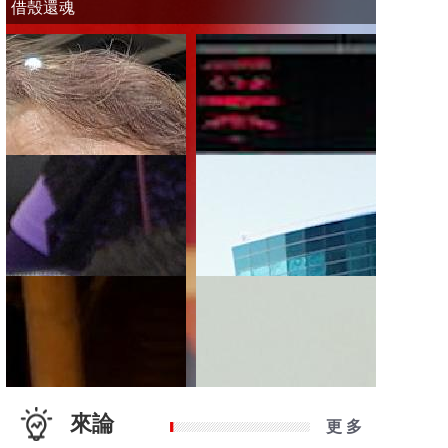
借殼還魂
來論
更 多