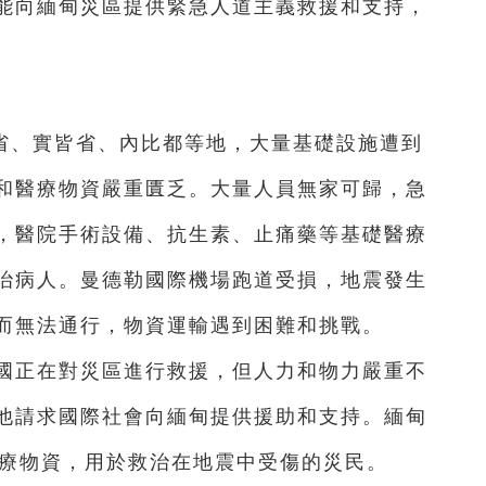
能向緬甸災區提供緊急人道主義救援和支持，
省、實皆省、內比都等地，大量基礎設施遭到
和醫療物資嚴重匱乏。大量人員無家可歸，急
，醫院手術設備、抗生素、止痛藥等基礎醫療
治病人。曼德勒國際機場跑道受損，地震發生
而無法通行，物資運輸遇到困難和挑戰。
該國正在對災區進行救援，但人力和物力嚴重不
他請求國際社會向緬甸提供援助和支持。緬甸
醫療物資，用於救治在地震中受傷的災民。