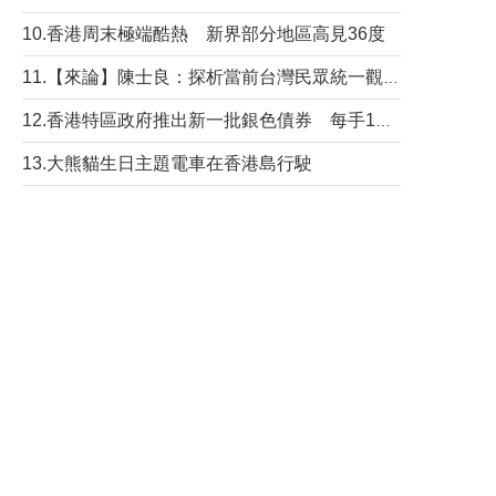
10.香港周末極端酷熱 新界部分地區高見36度
11.【來論】陳士良：探析當前台灣民眾統一觀望心態的深層成因
12.香港特區政府推出新一批銀色債券 每手1萬元保底息4.25厘
13.大熊貓生日主題電車在香港島行駛