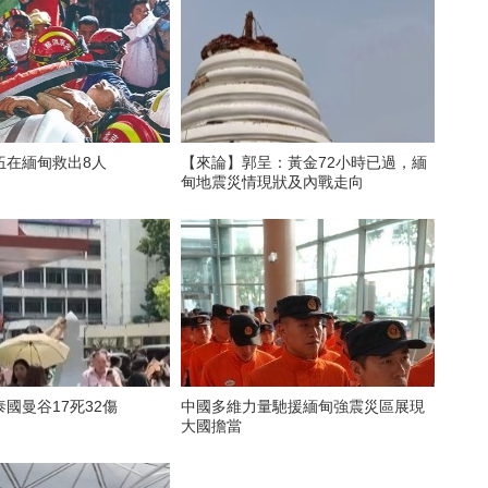
伍在緬甸救出8人
【來論】郭呈：黃金72小時已過，緬
甸地震災情現狀及內戰走向
國曼谷17死32傷
中國多維力量馳援緬甸強震災區展現
大國擔當