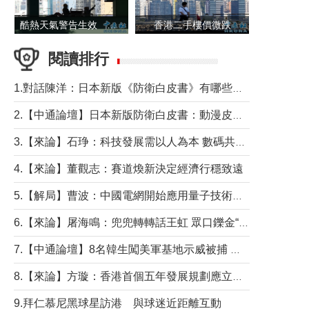
酷熱天氣警告生效 本港高溫持續至下周
香港二手樓價微跌
閱讀排行
1.對話陳洋：日本新版《防衛白皮書》有哪些點值得警惕？
2.【中通論壇】日本新版防衛白皮書：動漫皮包藏不住軍國野心
3.【來論】石琤：科技發展需以人為本 數碼共融不應讓長者放棄傳統生活方式
4.【來論】董觀志：賽道煥新決定經濟行穩致遠
5.【解局】曹波：中國電網開始應用量子技術，以後會不再停電嗎？
6.【來論】屠海鳴：兜兜轉轉話王虹 眾口鑠金“一邊倒”
7.【中通論壇】8名韓生闖美軍基地示威被捕 韓國年輕人反美情緒從何而來？
8.【來論】方璇：香港首個五年發展規劃應立足民生務實前行
9.拜仁慕尼黑球星訪港 與球迷近距離互動