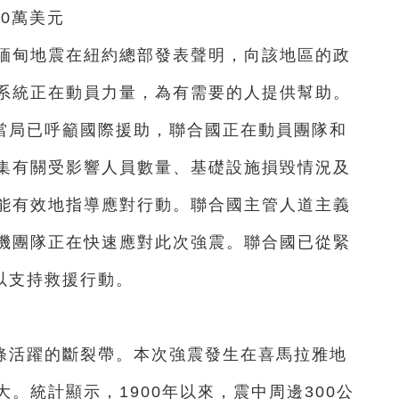
00萬美元
就緬甸地震在紐約總部發表聲明，向該地區的政
系統正在動員力量，為有需要的人提供幫助。
當局已呼籲國際援助，聯合國正在動員團隊和
集有關受影響人員數量、基礎設施損毀情況及
能有效地指導應對行動。聯合國主管人道主義
機團隊正在快速應對此次強震。聯合國已從緊
以支持救援行動。
條活躍的斷裂帶。本次強震發生在喜馬拉雅地
。統計顯示，1900年以來，震中周邊300公