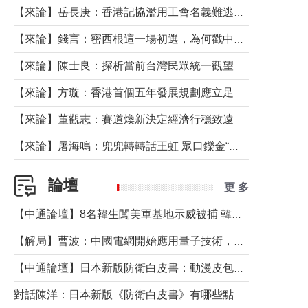
【來論】岳長庚：香港記協濫用工會名義難逃法律制裁
【來論】錢言：密西根這一場初選，為何戳中了兩黨最痛的神經？
【來論】陳士良：探析當前台灣民眾統一觀望心態的深層成因
【來論】方璇：香港首個五年發展規劃應立足民生務實前行
【來論】董觀志：賽道煥新決定經濟行穩致遠
【來論】屠海鳴：兜兜轉轉話王虹 眾口鑠金“一邊倒”
論壇
更 多
【中通論壇】8名韓生闖美軍基地示威被捕 韓國年輕人反美情緒從何而來？
【解局】曹波：中國電網開始應用量子技術，以後會不再停電嗎？
【中通論壇】日本新版防衛白皮書：動漫皮包藏不住軍國野心
對話陳洋：日本新版《防衛白皮書》有哪些點值得警惕？