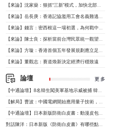
【來論】沈家燊：狠抓“三新”模式，加快北部都會區建設
【來論】岳長庚：香港記協濫用工會名義難逃法律制裁
【來論】錢言：密西根這一場初選，為何戳中了兩黨最痛的神經？
【來論】陳士良：探析當前台灣民眾統一觀望心態的深層成因
【來論】方璇：香港首個五年發展規劃應立足民生務實前行
【來論】董觀志：賽道煥新決定經濟行穩致遠
論壇
更 多
【中通論壇】8名韓生闖美軍基地示威被捕 韓國年輕人反美情緒從何而來？
【解局】曹波：中國電網開始應用量子技術，以後會不再停電嗎？
【中通論壇】日本新版防衛白皮書：動漫皮包藏不住軍國野心
對話陳洋：日本新版《防衛白皮書》有哪些點值得警惕？