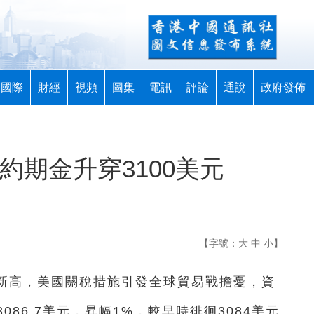
國際
財經
視頻
圖集
電訊
評論
通說
政府發佈
約期金升穿3100美元
【字號：
大
中
小
】
創新高，美國關稅措施引發全球貿易戰擔憂，資
86.7美元，昇幅1%，較早時徘徊3084美元