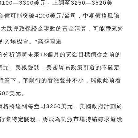
0—3300美元，上調至3250—3520美
價可能突破4200美元/盎司，中期價格風險
市大跌導致保證金驅動的黃金清算，可能帶來短
的入場機會。”高盛寫道。
的分析師將未來18個月的黃金目標價從之前的
00美元。美銀強調，美國貿易政策引發的不確定
背景下，華爾街的看漲聲并不小，瑞銀此前看
500美元。
格將達到每盎司3200美元，美國政府計劃於
的行業特定關稅，將成為刺激市場持續尋求避險