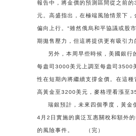
報告中，將金價的預測區間從之前的310
元。高盛指出，在極端風險情景下，金
偏向上行。“雖然俄烏和平協議或股
期拋售壓力，但這將提供更有吸引力
另外，本周早些時候，美國銀行
每盎司3000美元上調至每盎司35
性在短期內將繼續支撐金價。在這種
高黃金至3200美元，麥格理看漲至3
瑞銀預計，未來四個季度，黃金價
4月2日實施的廣泛互惠關稅和額外
的風險事件。 （完）