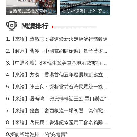
父親節民眾攜家帶眷出遊
探訪福建漁排上的“充電寶”
閱讀排行
1.【來論】董觀志：賽道煥新決定經濟行穩致遠
2.【解局】曹波：中國電網開始應用量子技術，以後會不再停電嗎？
3.【中通論壇】8名韓生闖美軍基地示威被捕 韓國年輕人反美情緒從何而來？
4.【來論】方璇：香港首個五年發展規劃應立足民生務實前行
5.【來論】陳士良：探析當前台灣民眾統一觀望心態的深層成因
6.【來論】屠海鳴：兜兜轉轉話王虹 眾口鑠金“一邊倒”
7.【來論】錢言：密西根這一場初選，為何戳中了兩黨最痛的神經？
8.【來論】岳長庚：香港記協濫用工會名義難逃法律制裁
9.探訪福建漁排上的“充電寶”