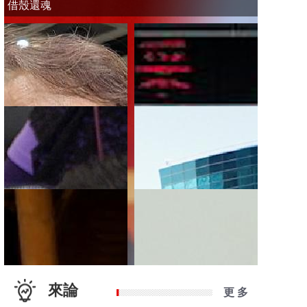
借殼還魂
來論
更 多