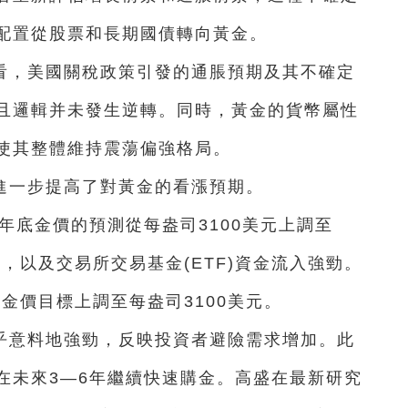
配置從股票和長期國債轉向黃金。
看，美國關稅政策引發的通脹預期及其不確定
且邏輯并未發生逆轉。同時，黃金的貨幣屬性
使其整體維持震蕩偏強格局。
進一步提高了對黃金的看漲預期。
5年底金價的預測從每盎司3100美元上調至
，以及交易所交易基金(ETF)資金流入強勁。
的金價目標上調至每盎司3100美元。
出乎意料地強勁，反映投資者避險需求增加。此
在未來3—6年繼續快速購金。高盛在最新研究