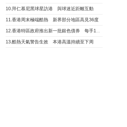
10.拜仁慕尼黑球星訪港 與球迷近距離互動
11.香港周末極端酷熱 新界部分地區高見36度
12.香港特區政府推出新一批銀色債券 每手1萬元保底息4.25厘
13.酷熱天氣警告生效 本港高溫持續至下周