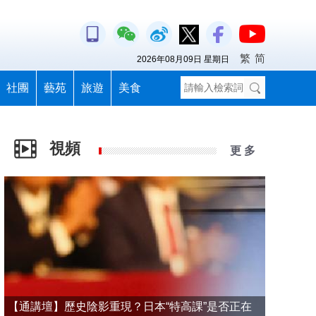
繁
简
2026年08月09日 星期日
社團
藝苑
旅遊
美食
視頻
更 多
【通講壇】歷史陰影重現？日本“特高課”是否正在