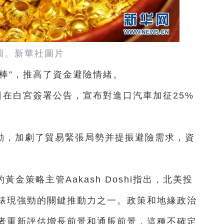
圖。新華社圖片
棒”，推高了資金避險情緒。
日在白宮簽署公告，宣布對進口汽車加征25%
動，加劇了貿易緊張局勢并提振避險需求，資
visors的黃金策略主管Aakash Doshi指出，北美投
年錶現強勁的關鍵推動力之一。政策和地緣政治
者重新評估增長前景和通脹前景，這種不確定