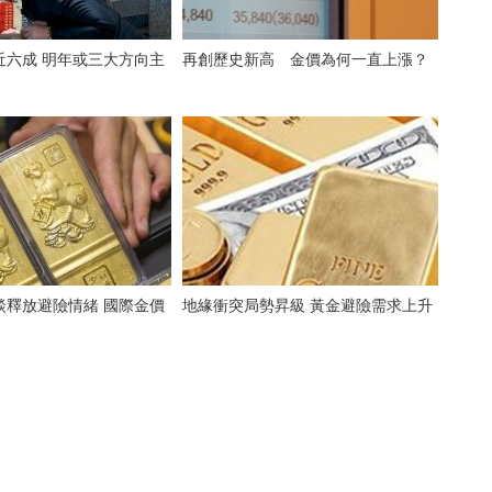
近六成 明年或三大方向主
再創歷史新高 金價為何一直上漲？
談釋放避險情緒 國際金價
地緣衝突局勢昇級 黃金避險需求上升