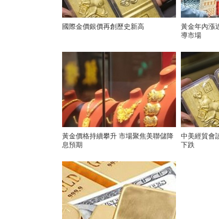
國際金價銀價再創歷史新高
黃金年內漲
導市場
黃金價格持續攀升 市場聚焦美聯儲降
中美經貿會
息預期
下跌