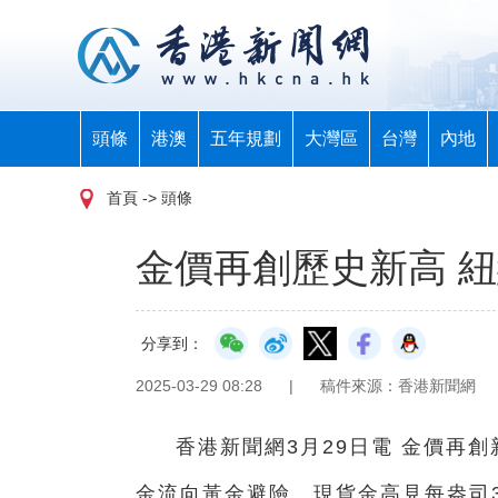
頭條
港澳
五年規劃
大灣區
台灣
內地
首頁
-> 頭條
金價再創歷史新高 紐
分享到：
2025-03-29 08:28
|
稿件來源：香港新聞網
香港新聞網3月29日電 金價再
金流向黃金避險。現貨金高見每盎司30