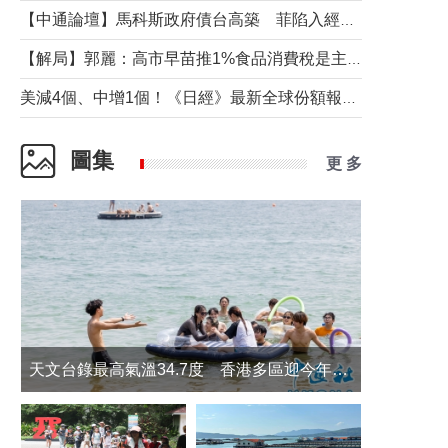
【中通論壇】馬科斯政府債台高築 菲陷入經濟困境與南海對抗惡循環？
【解局】郭麗：高市早苗推1%食品消費稅是主動作為還是被迫“飲鴆止渴”
美減4個、中增1個！《日經》最新全球份額報告透露了什麼？
圖集
更 多
天文台錄最高氣溫34.7度 香港多區迎今年最熱一天