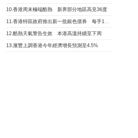
10.香港周末極端酷熱 新界部分地區高見36度
11.香港特區政府推出新一批銀色債券 每手1萬元保底息4.25厘
12.酷熱天氣警告生效 本港高溫持續至下周
13.滙豐上調香港今年經濟增長預測至4.5%