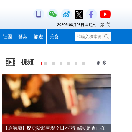
繁
简
2026年08月08日 星期六
社團
藝苑
旅遊
美食
視頻
更 多
【通講壇】歷史陰影重現？日本“特高課”是否正在