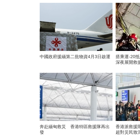
中國政府援緬第二批物資4月3日啟運
搭乘運-20
深夜展開救
奔赴緬甸救災 香港特區救援隊再出
香港派救援
發
超對災民致