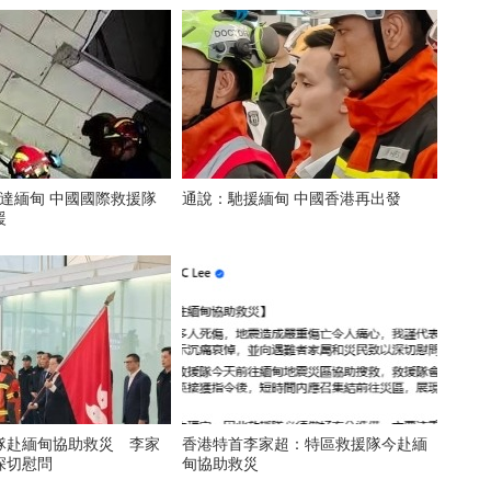
抵達緬甸 中國國際救援隊
通說：馳援緬甸 中國香港再出發
援
隊赴緬甸協助救災 李家
香港特首李家超：特區救援隊今赴緬
深切慰問
甸協助救災