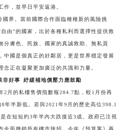
工作，並早日平安返港。
分國界。當前國際合作面臨種種新的風險挑
權自由”的國家，出於各種私利而選擇性提供救
無分膚色、民族、國家的真誠救助、無私貢
，中國是個真正的好鄰居，更是世界穩定發展
理念正在凝聚更加廣泛的共識和力量。
跌非好事 紓緩補地價壓力應鼓勵
年2月的私樓售價指數報284.7點，較1月份再
的8年半新低。若與2021年9月的歷史高位398.1
，即是在短短約3年半內大跌接近3成。政府已注視
布全面撤銷所有樓市辣招，今年《預算案》再