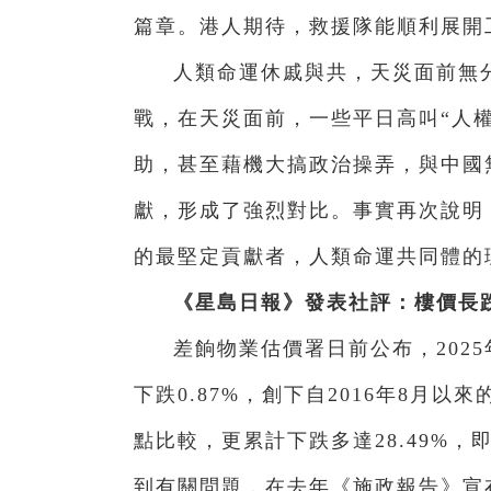
篇章。港人期待，救援隊能順利展開
人類命運休戚與共，天災面前無
戰，在天災面前，一些平日高叫“人
助，甚至藉機大搞政治操弄，與中國
獻，形成了強烈對比。事實再次說明
的最堅定貢獻者，人類命運共同體的
《星島日報》發表社評：樓價長
差餉物業估價署日前公布，2025
下跌0.87%，創下自2016年8月以來
點比較，更累計下跌多達28.49%
到有關問題，在去年《施政報告》宣