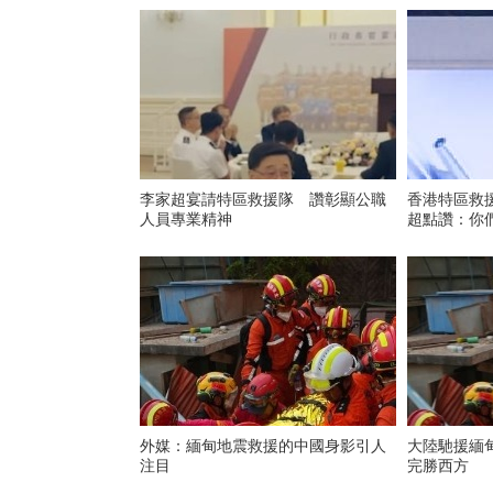
李家超宴請特區救援隊 讚彰顯公職
香港特區救
人員專業精神
超點讚：你
外媒：緬甸地震救援的中國身影引人
大陸馳援緬
注目
完勝西方