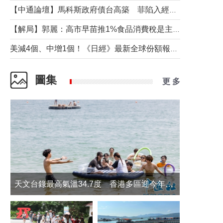
【中通論壇】馬科斯政府債台高築 菲陷入經濟困境與南海對抗惡循環？
【解局】郭麗：高市早苗推1%食品消費稅是主動作為還是被迫“飲鴆止渴”
美減4個、中增1個！《日經》最新全球份額報告透露了什麼？
圖集
更 多
天文台錄最高氣溫34.7度 香港多區迎今年最熱一天