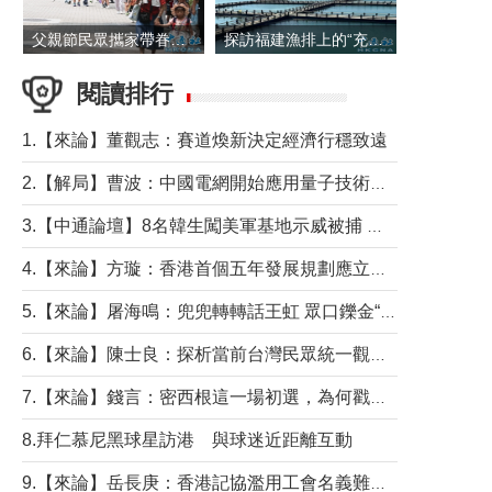
父親節民眾攜家帶眷出遊
探訪福建漁排上的“充電寶”
閱讀排行
1.【來論】董觀志：賽道煥新決定經濟行穩致遠
2.【解局】曹波：中國電網開始應用量子技術，以後會不再停電嗎？
3.【中通論壇】8名韓生闖美軍基地示威被捕 韓國年輕人反美情緒從何而來？
4.【來論】方璇：香港首個五年發展規劃應立足民生務實前行
5.【來論】屠海鳴：兜兜轉轉話王虹 眾口鑠金“一邊倒”
6.【來論】陳士良：探析當前台灣民眾統一觀望心態的深層成因
7.【來論】錢言：密西根這一場初選，為何戳中了兩黨最痛的神經？
8.拜仁慕尼黑球星訪港 與球迷近距離互動
9.【來論】岳長庚：香港記協濫用工會名義難逃法律制裁