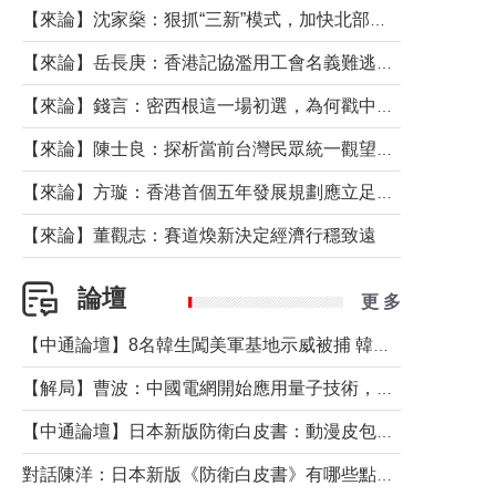
【來論】沈家燊：狠抓“三新”模式，加快北部都會區建設
【來論】岳長庚：香港記協濫用工會名義難逃法律制裁
【來論】錢言：密西根這一場初選，為何戳中了兩黨最痛的神經？
【來論】陳士良：探析當前台灣民眾統一觀望心態的深層成因
【來論】方璇：香港首個五年發展規劃應立足民生務實前行
【來論】董觀志：賽道煥新決定經濟行穩致遠
論壇
更 多
【中通論壇】8名韓生闖美軍基地示威被捕 韓國年輕人反美情緒從何而來？
【解局】曹波：中國電網開始應用量子技術，以後會不再停電嗎？
【中通論壇】日本新版防衛白皮書：動漫皮包藏不住軍國野心
對話陳洋：日本新版《防衛白皮書》有哪些點值得警惕？