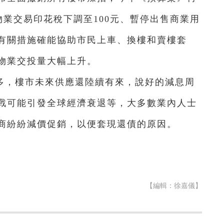
物業交易印花稅下調至100元、暫停出售商業用
有關措施確能協助市民上車、換樓和賣樓套
物業交投量大幅上升。
多，樓市未來供應還陸續有來，說好的減息周
戰可能引發全球經濟衰退等，大多數業內人士
商紛紛減價促銷，以便套現還債的原因。
【編輯：徐嘉儀】