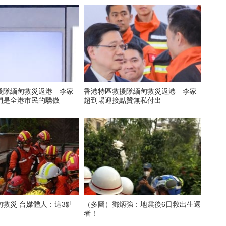
援隊緬甸救災返港 李家
香港特區救援隊緬甸救災返港 李家
們是全港市民的驕傲
超到場迎接點贊無私付出
甸救災 台媒體人：這3點
（多圖）鄧炳強：地震後6日救出生還
者！