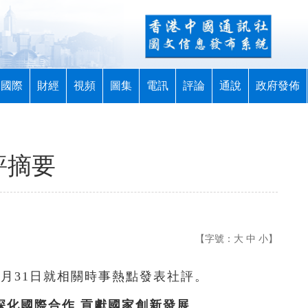
國際
財經
視頻
圖集
電訊
評論
通說
政府發佈
評摘要
【字號：
大
中
小
】
3月31日就相關時事熱點發表社評。
深化國際合作 貢獻國家創新發展