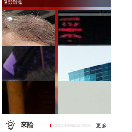
借殼還魂
來論
更 多