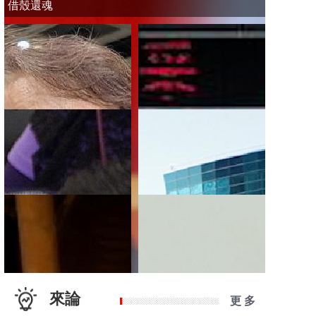
借殼還魂
來論
更 多