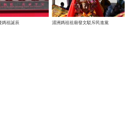
慶媽祖誕辰
湄洲媽祖祖廟發文駁斥民進黨