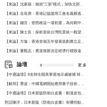
【來論】沈家燊：狠抓“三新”模式，加快北部都會區建設
【來論】岳長庚：香港記協濫用工會名義難逃法律制裁
【來論】錢言：密西根這一場初選，為何戳中了兩黨最痛的神經？
【來論】陳士良：探析當前台灣民眾統一觀望心態的深層成因
【來論】方璇：香港首個五年發展規劃應立足民生務實前行
【來論】董觀志：賽道煥新決定經濟行穩致遠
論壇
更 多
【中通論壇】8名韓生闖美軍基地示威被捕 韓國年輕人反美情緒從何而來？
【解局】曹波：中國電網開始應用量子技術，以後會不再停電嗎？
【中通論壇】日本新版防衛白皮書：動漫皮包藏不住軍國野心
對話陳洋：日本新版《防衛白皮書》有哪些點值得警惕？