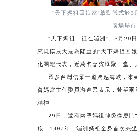
“天下媽祖回娘家”啟動儀式於
廣場舉行
“天下媽祖，祖在湄洲”。3月2
來規模最大最為隆重的“天下媽祖回
化團體代表，近萬名嘉賓匯聚一堂、
眾多台灣信眾一道跨越海峽，來
會媽宮主任委員游進民表示，希望兩
精神。
29日，還有兩尊媽祖神像從廈門
旅。1997年，湄洲媽祖金身首次乘