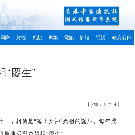
國際
財經
視頻
圖集
電訊
評論
通說
政府發佈
“慶生”
【字號：
大
中
小
】
月廿三，相傳是“海上女神”媽祖的誕辰。每年農
祭典活動為媽祖“慶生”。