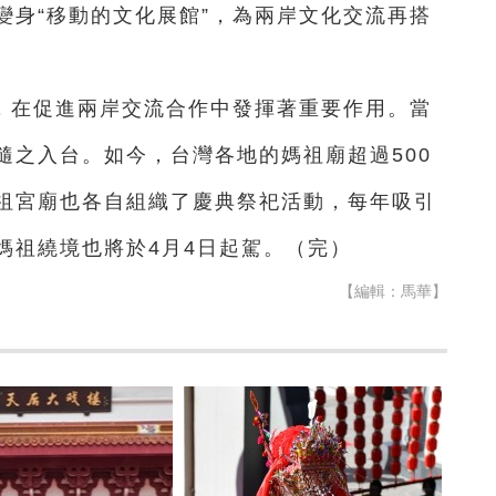
變身“移動的文化展館”，為兩岸文化交流再搭
，在促進兩岸交流合作中發揮著重要作用。當
隨之入台。如今，台灣各地的媽祖廟超過500
祖宮廟也各自組織了慶典祭祀活動，每年吸引
媽祖繞境也將於4月4日起駕。（完）
【編輯：馬華】