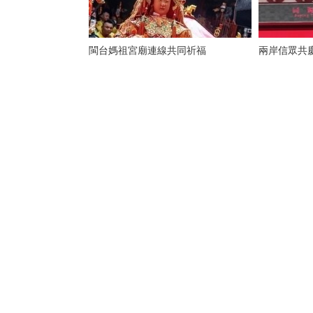
閩台媽祖宮廟連線共同祈福
兩岸信眾共