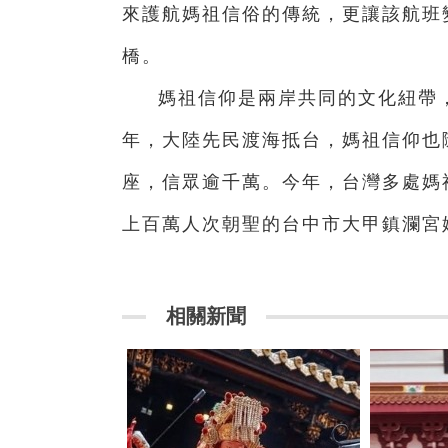
來護航媽祖信俗的傳統，更讓該航班
橋。
媽祖信仰是兩岸共同的文化紐帶
年，大陸先民渡海抵台，媽祖信仰也
座，信眾逾千萬。今年，台灣多處媽
上百萬人次朝聖的台中市大甲鎮瀾宮
相關新聞