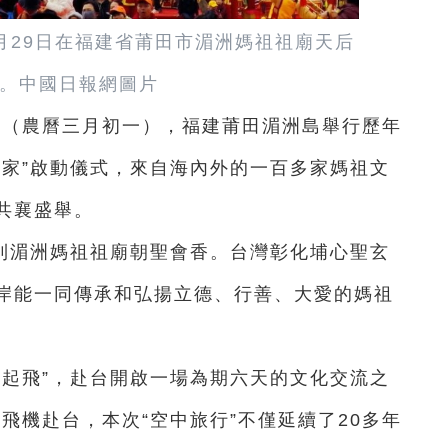
3月29日在福建省莆田市湄洲媽祖祖廟天后
。中國日報網圖片
9日（農曆三月初一），福建莆田湄洲島舉行歷年
娘家”啟動儀式，來自海內外的一百多家媽祖文
共襄盛舉。
到湄洲媽祖祖廟朝聖會香。台灣彰化埔心聖玄
岸能一同傳承和弘揚立德、行善、大愛的媽祖
“起飛”，赴台開啟一場為期六天的文化交流之
坐飛機赴台，本次“空中旅行”不僅延續了20多年