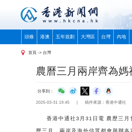
頭條
港澳
五年規劃
大灣區
台灣
內地
首頁
-> 台灣
農曆三月兩岸齊為媽祖
分享到：
2025-03-31 19:45
|
稿件來源：香港中通社
香港中通社3月31日電 農歷三
歷三月，兩岸及海外信眾都會舉辦各項