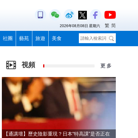
繁
简
2026年08月08日 星期六
社團
藝苑
旅遊
美食
視頻
更 多
【通講壇】歷史陰影重現？日本“特高課”是否正在