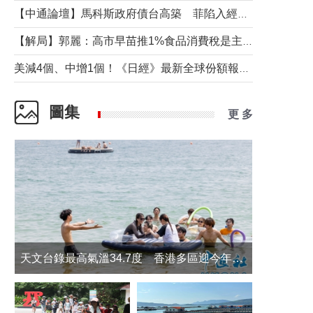
【中通論壇】馬科斯政府債台高築 菲陷入經濟困境與南海對抗惡循環？
【解局】郭麗：高市早苗推1%食品消費稅是主動作為還是被迫“飲鴆止渴”
美減4個、中增1個！《日經》最新全球份額報告透露了什麼？
圖集
更 多
天文台錄最高氣溫34.7度 香港多區迎今年最熱一天