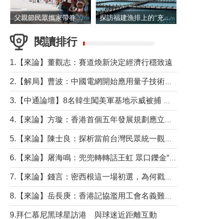
父親節民眾攜家帶眷出遊
探訪福建漁排上的“充電寶”
閱讀排行
1.【來論】董觀志：賽道煥新決定經濟行穩致遠
2.【解局】曹波：中國電網開始應用量子技術，以後會不再停電嗎？
3.【中通論壇】8名韓生闖美軍基地示威被捕 韓國年輕人反美情緒從何而來？
4.【來論】方璇：香港首個五年發展規劃應立足民生務實前行
5.【來論】陳士良：探析當前台灣民眾統一觀望心態的深層成因
6.【來論】屠海鳴：兜兜轉轉話王虹 眾口鑠金“一邊倒”
7.【來論】錢言：密西根這一場初選，為何戳中了兩黨最痛的神經？
8.【來論】岳長庚：香港記協濫用工會名義難逃法律制裁
9.拜仁慕尼黑球星訪港 與球迷近距離互動