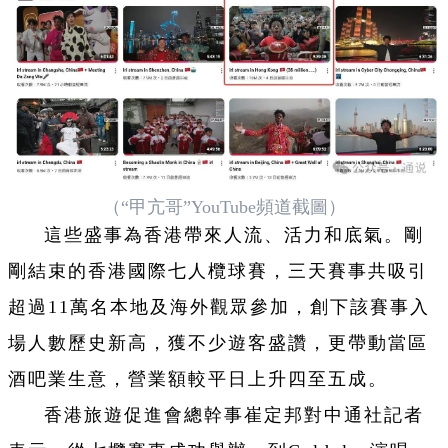
（“甲亢哥”YouTube頻道截圖）
這些盛事為香港帶來人流、活力和底氣。剛
剛結束的香港國際七人欖球賽，三天賽事共吸引
超過11萬名本地及海外觀眾參加，創下該賽事入
場人數歷史新高，獲不少遊客盛讚，更帶動當區
酒吧業生意，營業額較平日上升四至五成。
香港旅遊促進會總幹事崔定邦對中通社記者