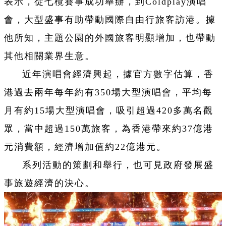
表示，從七欖賽事成功舉辦，到Coldplay演唱
會，大型盛事有助帶動國際自由行旅客訪港。據
他所知，主題公園的外國旅客明顯增加，也帶動
其他相關業界生意。
近年演唱會經濟興起，據官方數字估算，香
港過去兩年每年約有350場大型演唱會，平均每
月有約15場大型演唱會，吸引超過420多萬名觀
眾，當中超過150萬旅客，為香港帶來約37億港
元消費額，經濟增加值約22億港元。
系列活動的策劃和舉行，也可見政府發展盛
事旅遊經濟的決心。