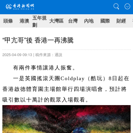
五年規
頭條
港澳
大灣區
台灣
內地
國際
財經
劃
“甲亢哥”後 香港一再沸騰
2025-04-09 09:13 | 稿件來源：通說
有兩件事情讓港人振奮。
一是英國搖滾天團Coldplay（酷玩）8日起在
香港啟德體育園主場館舉行四場演唱會，預計將
吸引數以十萬計的觀眾入場觀看。