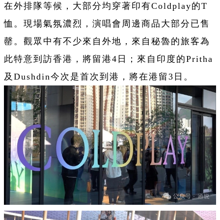
在外排隊等候，大部分均穿著印有Coldplay的T
恤。現場氣氛濃烈，演唱會周邊商品大部分已售
罄。觀眾中有不少來自外地，來自秘魯的旅客為
此特意到訪香港，將留港4日；來自印度的Pritha
及Dushdin今次是首次到港，將在港留3日。