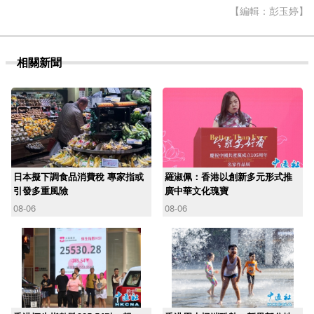
【編輯：彭玉婷】
相關新聞
日本擬下調食品消費稅 專家指或
羅淑佩：香港以創新多元形式推
引發多重風險
廣中華文化瑰寶
08-06
08-06