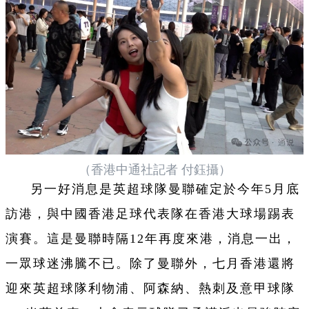
（香港中通社記者 付鈺攝）
另一好消息是英超球隊曼聯確定於今年5月底
訪港，與中國香港足球代表隊在香港大球場踢表
演賽。這是曼聯時隔12年再度來港，消息一出，
一眾球迷沸騰不已。除了曼聯外，七月香港還將
迎來英超球隊利物浦、阿森納、熱刺及意甲球隊