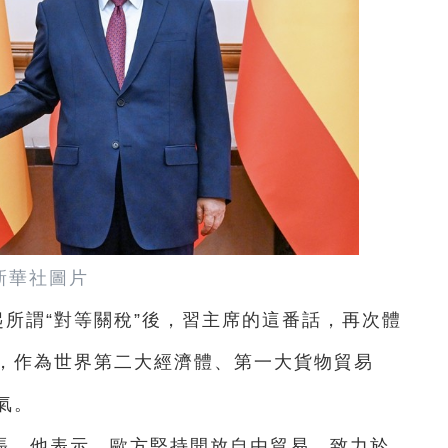
新華社圖片
起所謂“對等關稅”後，習主席的這番話，再次體
，作為世界第二大經濟體、第一大貨物貿易
氣。
張，他表示，歐方堅持開放自由貿易，致力於