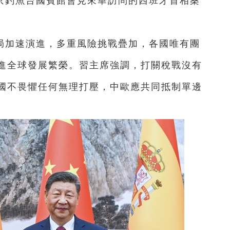
京釣魚台國賓館會見來華訪問的西班牙首相桑
局加速演進，多重風險挑戰疊加，各國唯有團
進全球發展繁榮。習主席強調，打關稅戰沒有
國不畏懼任何無理打壓，中歐應共同抵制單邊