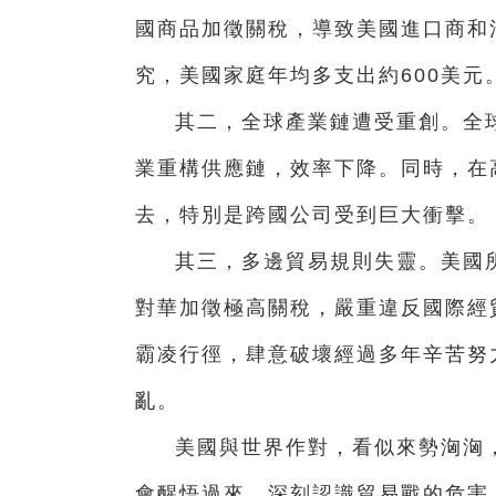
國商品加徵關稅，導致美國進口商和
究，美國家庭年均多支出約600美元
其二，全球產業鏈遭受重創。全
業重構供應鏈，效率下降。同時，在
去，特別是跨國公司受到巨大衝擊。
其三，多邊貿易規則失靈。美國所
對華加徵極高關稅，嚴重違反國際經
霸凌行徑，肆意破壞經過多年辛苦努
亂。
美國與世界作對，看似來勢洶洶，
會醒悟過來，深刻認識貿易戰的危害