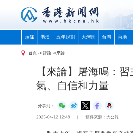
頭條
港澳
五年規劃
大灣區
台灣
內地
首頁
-> 評論 ->來論
【來論】屠海鳴：習
氣、自信和力量
分享到：
2025-04-12 12:48
|
稿件來源：大公報