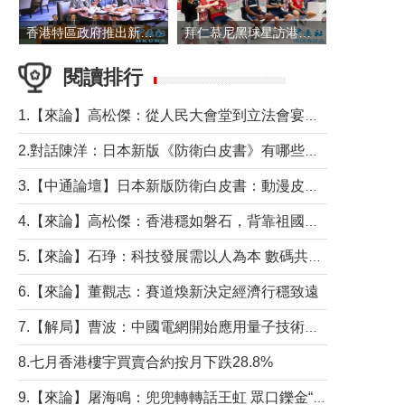
香港特區政府推出新一批銀色債券 每手1萬元保底息4.25厘
拜仁慕尼黑球星訪港 與球迷近距離互動
閱讀排行
1.【來論】高松傑：從人民大會堂到立法會宴會廳——香港管治新範式的完整拼圖
2.對話陳洋：日本新版《防衛白皮書》有哪些點值得警惕？
3.【中通論壇】日本新版防衛白皮書：動漫皮包藏不住軍國野心
4.【來論】高松傑：香港穩如磐石，背靠祖國才是真正的“終極護城河”
5.【來論】石琤：科技發展需以人為本 數碼共融不應讓長者放棄傳統生活方式
6.【來論】董觀志：賽道煥新決定經濟行穩致遠
7.【解局】曹波：中國電網開始應用量子技術，以後會不再停電嗎？
8.七月香港樓宇買賣合約按月下跌28.8%
9.【來論】屠海鳴：兜兜轉轉話王虹 眾口鑠金“一邊倒”