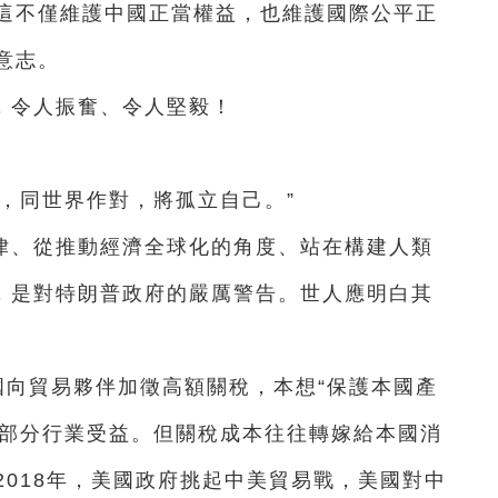
這不僅維護中國正當權益，也維護國際公平正
意志。
，令人振奮、令人堅毅！
，同世界作對，將孤立自己。”
律、從推動經濟全球化的角度、站在構建人類
”，是對特朗普政府的嚴厲警告。世人應明白其
國向貿易夥伴加徵高額關稅，本想“保護本國產
讓部分行業受益。但關稅成本往往轉嫁給本國消
018年，美國政府挑起中美貿易戰，美國對中