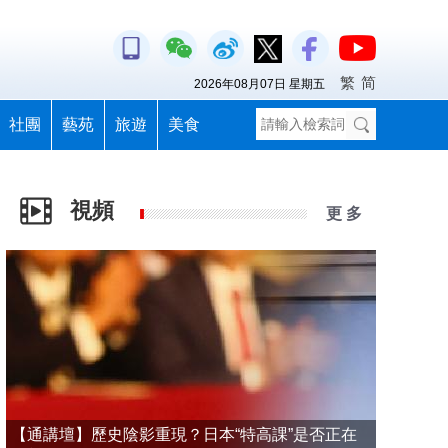
繁
简
2026年08月07日 星期五
社團
藝苑
旅遊
美食
視頻
更 多
【通講壇】歷史陰影重現？日本“特高課”是否正在