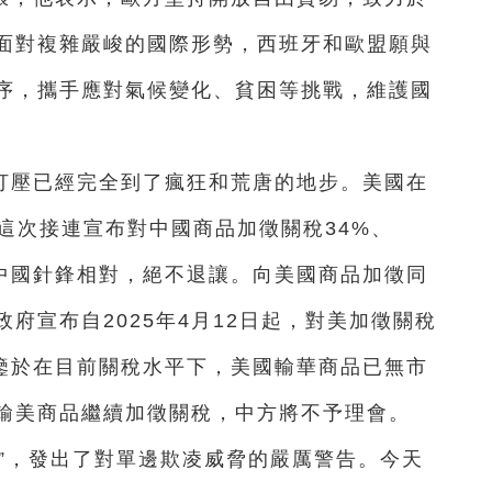
面對複雜嚴峻的國際形勢，西班牙和歐盟願與
序，攜手應對氣候變化、貧困等挑戰，維護國
打壓已經完全到了瘋狂和荒唐的地步。美國在
這次接連宣布對中國商品加徵關稅34%、
，中國針鋒相對，絕不退讓。向美國商品加徵同
府宣布自2025年4月12日起，對美加徵關稅
，鑒於在目前關稅水平下，美國輸華商品已無市
輸美商品繼續加徵關稅，中方將不予理會。
”，發出了對單邊欺凌威脅的嚴厲警告。今天