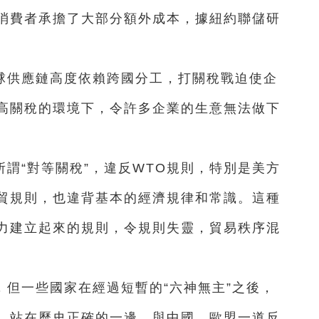
消費者承擔了大部分額外成本，據紐約聯儲研
。
球供應鏈高度依賴跨國分工，打關稅戰迫使企
高關稅的環境下，令許多企業的生意無法做下
謂“對等關稅”，違反WTO規則，特別是美方
貿規則，也違背基本的經濟規律和常識。這種
力建立起來的規則，令規則失靈，貿易秩序混
但一些國家在經過短暫的“六神無主”之後，
，站在歷史正確的一邊，與中國、歐盟一道反