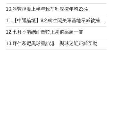
10.滙豐控股上半年稅前利潤按年增23%
11.【中通論壇】8名韓生闖美軍基地示威被捕 韓國年輕人反美情緒從何而來？
12.七月香港總雨量較正常值高超一倍
13.拜仁慕尼黑球星訪港 與球迷近距離互動