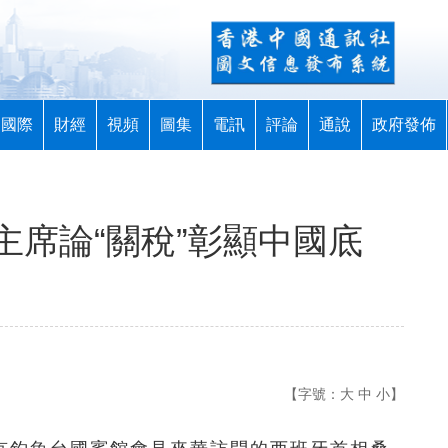
國際
財經
視頻
圖集
電訊
評論
通說
政府發佈
主席論“關稅”彰顯中國底
【字號：
大
中
小
】