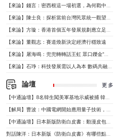
【來論】錢言：密西根這一場初選，為何戳中了兩黨最痛的神經？
【來論】陳士良：探析當前台灣民眾統一觀望心態的深層成因
【來論】方璇：香港首個五年發展規劃應立足民生務實前行
【來論】董觀志：賽道煥新決定經濟行穩致遠
【來論】屠海鳴：兜兜轉轉話王虹 眾口鑠金“一邊倒”
【來論】石琤：科技發展需以人為本 數碼共融不應讓長者放棄傳統生活方式
論壇
更 多
【中通論壇】8名韓生闖美軍基地示威被捕 韓國年輕人反美情緒從何而來？
【解局】曹波：中國電網開始應用量子技術，以後會不再停電嗎？
【中通論壇】日本新版防衛白皮書：動漫皮包藏不住軍國野心
對話陳洋：日本新版《防衛白皮書》有哪些點值得警惕？