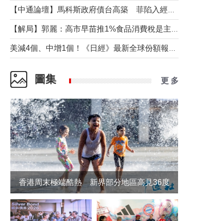
【中通論壇】馬科斯政府債台高築 菲陷入經濟困境與南海對抗惡循環？
【解局】郭麗：高市早苗推1%食品消費稅是主動作為還是被迫“飲鴆止渴”
美減4個、中增1個！《日經》最新全球份額報告透露了什麼？
圖集
更 多
香港周末極端酷熱 新界部分地區高見36度