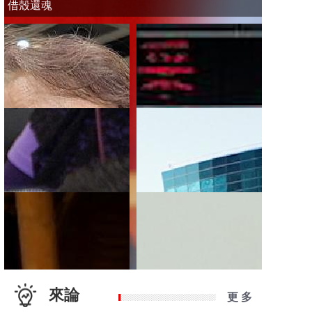
借殼還魂
來論
更 多