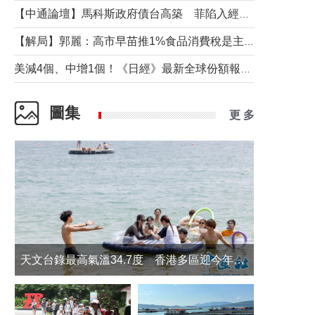
【中通論壇】馬科斯政府債台高築 菲陷入經濟困境與南海對抗惡循環？
【解局】郭麗：高市早苗推1%食品消費稅是主動作為還是被迫“飲鴆止渴”
美減4個、中增1個！《日經》最新全球份額報告透露了什麼？
圖集
更 多
天文台錄最高氣溫34.7度 香港多區迎今年最熱一天