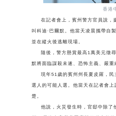
香港
在記者會上，賓州警方官員說，
叫科迪·巴爾默。他當天凌晨攜帶自
並在縱火後逃離現場。
隨後，警方懸賞最高1萬美元徵
默將面臨謀殺未遂、恐怖主義、嚴重
現年51歲的賓州州長夏皮羅，民
選人的可能人選。他當天在記者會上
楚。
他說，火災發生時，官邸中除了