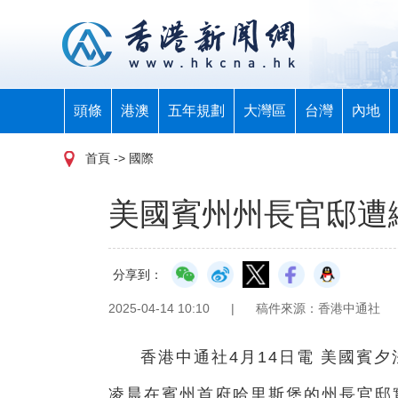
頭條
港澳
五年規劃
大灣區
台灣
內地
首頁
-> 國際
美國賓州州長官邸遭
分享到：
2025-04-14 10:10
|
稿件來源：香港中通社
香港中通社4月14日電 美國賓
凌晨在賓州首府哈里斯堡的州長官邸