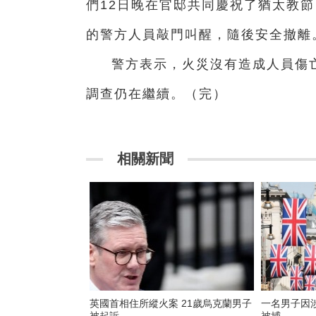
們12日晚在官邸共同慶祝了猶太教節
的警方人員敲門叫醒，隨後安全撤離
警方表示，火災沒有造成人員傷
調查仍在繼續。（完）
相關新聞
英國首相住所縱火案 21歲烏克蘭男子
一名男子因