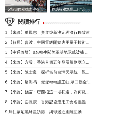
父親節民眾攜家帶眷出遊
探訪福建漁排上的“充電寶”
閱讀排行
1.【來論】董觀志：賽道煥新決定經濟行穩致遠
2.【解局】曹波：中國電網開始應用量子技術，以後會不再停電嗎？
3.【中通論壇】8名韓生闖美軍基地示威被捕 韓國年輕人反美情緒從何而來？
4.【來論】方璇：香港首個五年發展規劃應立足民生務實前行
5.【來論】陳士良：探析當前台灣民眾統一觀望心態的深層成因
6.【來論】屠海鳴：兜兜轉轉話王虹 眾口鑠金“一邊倒”
7.【來論】錢言：密西根這一場初選，為何戳中了兩黨最痛的神經？
8.【來論】岳長庚：香港記協濫用工會名義難逃法律制裁
9.拜仁慕尼黑球星訪港 與球迷近距離互動