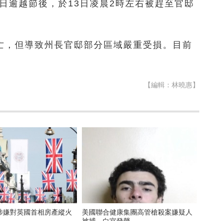
日逾越節後，於13日凌晨2時左右被趕至官邸
。
亡，但導致州長官邸部分區域嚴重受損。目前
【編輯：林曉惠】
涉嫌對英國首相房產縱火
美國聯合健康集團高管槍殺案嫌疑人