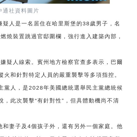
中通社資料圖片
嫌疑人是一名居住在哈里斯堡的38歲男子，名
製燃燒裝置跳過官邸圍欄，強行進入建築內部，
尋嫌疑人線索。賓州地方檢察官查多表示，巴爾
縱火和針對特定人員的嚴重襲擊等多項指控。
主黨人，是2028年美國總統選舉民主黨總統候
說，此次襲擊“有針對性”，但具體動機尚不清
他和妻子及4個孩子外，還有另外一個家庭。他