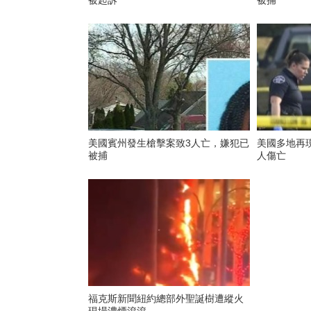
被起訴
被捕
美國賓州發生槍擊案致3人亡，嫌犯已
美國多地再現“
被捕
人傷亡
福克斯新聞紐約總部外聖誕樹遭縱火