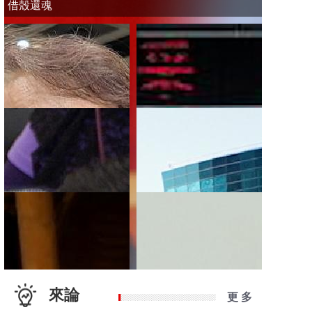
借殼還魂
來論
更 多