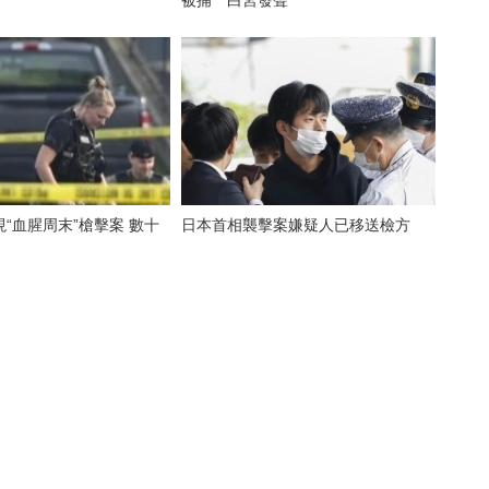
被捕 白宮發聲
血腥周末”槍擊案 數十
日本首相襲擊案嫌疑人已移送檢方