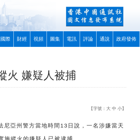
國際
財經
視頻
圖集
電訊
評論
通說
政府發佈
縱火 嫌疑人被捕
【字號：
大
中
小
】
夕法尼亞州警方當地時間13日說，一名涉嫌當天
實施縱火的嫌疑人已被逮捕。