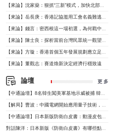
【來論】沈家燊：狠抓“三新”模式，加快北部都會區建設
【來論】岳長庚：香港記協濫用工會名義難逃法律制裁
【來論】錢言：密西根這一場初選，為何戳中了兩黨最痛的神經？
【來論】陳士良：探析當前台灣民眾統一觀望心態的深層成因
【來論】方璇：香港首個五年發展規劃應立足民生務實前行
【來論】董觀志：賽道煥新決定經濟行穩致遠
論壇
更 多
【中通論壇】8名韓生闖美軍基地示威被捕 韓國年輕人反美情緒從何而來？
【解局】曹波：中國電網開始應用量子技術，以後會不再停電嗎？
【中通論壇】日本新版防衛白皮書：動漫皮包藏不住軍國野心
對話陳洋：日本新版《防衛白皮書》有哪些點值得警惕？