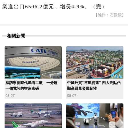
業進出口6506.2億元，增長4.9%。（完）
【編輯：石歡歡】
相關新聞
探訪寧德時代燈塔工廠 一分鐘
中國外貿“逆風提速” 四大亮點凸
一個電芯的智造密碼
顯高質量發展韌性
08-07
08-07