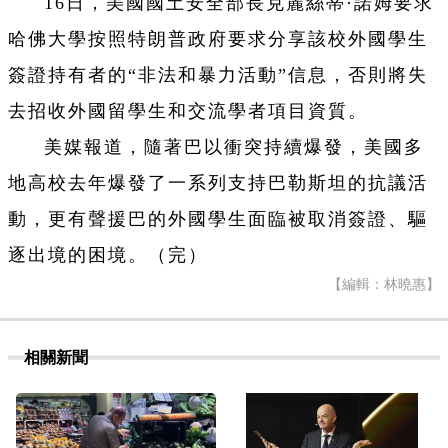
16日，美國國土安全部長克麗絲蒂·諾姆要求
哈佛大學按照特朗普政府要求分享該校外國學生
簽證持有者的“非法和暴力活動”信息，否則將失
去招收外國留學生和交流學者項目資質。
美媒報道，隨著巴以衝突持續爆發，美國多
地高校去年爆發了一系列支持巴勒斯坦的抗議活
動，更有聲援巴的外國學生面臨被取消簽證、驅
逐出境的困境。（完）
【編輯：林曉惠】
相關新聞