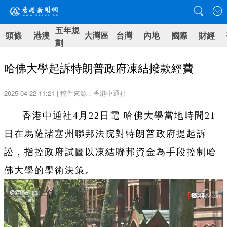
五年規
頭條
港澳
大灣區
台灣
內地
國際
財經
劃
哈佛大學起訴特朗普政府凍結撥款經費
2025-04-22 11:21 | 稿件來源：香港中通社
香港中通社4月22日電 哈佛大學當地時間21
日在馬薩諸塞州聯邦法院對特朗普政府提起訴
訟，指控政府試圖以凍結聯邦資金為手段控制哈
佛大學的學術決策。