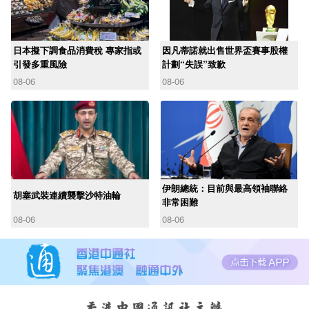
日本擬下調食品消費稅 專家指或
因凡蒂諾就出售世界盃賽事股權
引發多重風險
計劃“失誤”致歉
08-06
08-06
伊朗總統：目前與最高領袖聯絡
胡塞武裝連續襲擊沙特油輪
非常困難
08-06
08-06