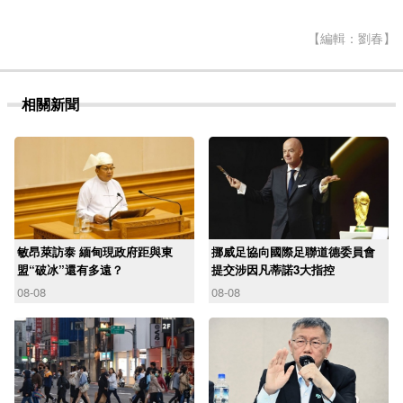
【編輯：劉春】
相關新聞
敏昂萊訪泰 緬甸現政府距與東
挪威足協向國際足聯道德委員會
盟“破冰”還有多遠？
提交涉因凡蒂諾3大指控
08-08
08-08